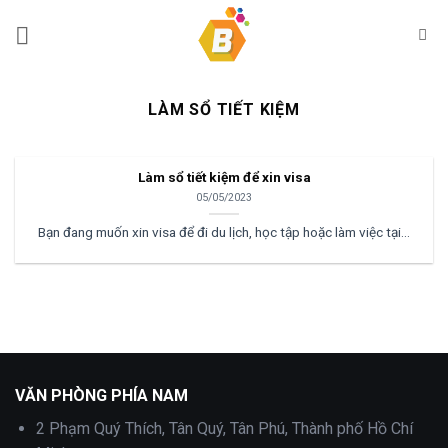
Bỏ
qua
nội
dung
LÀM SỔ TIẾT KIỆM
Làm sổ tiết kiệm để xin visa
05/05/2023
Bạn đang muốn xin visa để đi du lịch, học tập hoặc làm việc tại...
VĂN PHÒNG PHÍA NAM
2 Phạm Quý Thích, Tân Quý, Tân Phú, Thành phố Hồ Chí