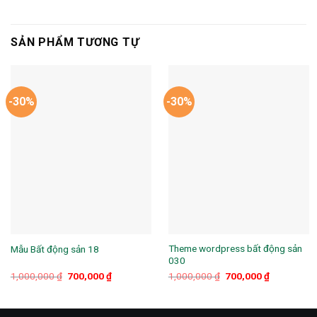
SẢN PHẨM TƯƠNG TỰ
-30%
-30%
Theme wordpress bất động sản
Mẫu Bất động sản 18
030
Giá
Giá
Giá
Giá
1,000,000
₫
700,000
₫
1,000,000
₫
700,000
₫
gốc
hiện
gốc
hiện
là:
tại
là:
tại
1,000,000 ₫.
là:
1,000,000 ₫.
là:
700,000 ₫.
700,000 ₫.