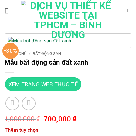
Bỏ
qua
nội
dung
-30%
TRANG CHỦ
/
BẤT ĐỘNG SẢN
Mẫu bất động sản đất xanh
XEM TRANG WEB THỰC TẾ
Giá
Giá
1,000,000
₫
700,000
₫
gốc
hiện
Thêm tùy chọn
là:
tại