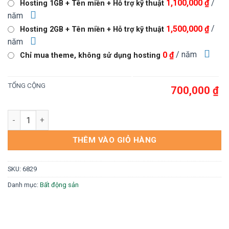
/
1,100,000 ₫
Hosting 1GB + Tên miền + Hỗ trợ kỹ thuật
1,000,000 ₫.
là:
năm
700,000 ₫.
/
1,500,000 ₫
Hosting 2GB + Tên miền + Hỗ trợ kỹ thuật
năm
/ năm
0 ₫
Chỉ mua theme, không sử dụng hosting
TỔNG CỘNG
700,000 ₫
Mẫu bất động sản đất xanh số lượng
THÊM VÀO GIỎ HÀNG
SKU:
6829
Danh mục:
Bất động sản