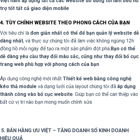
Việt nam áp dụng tất cả các website do dúng tôi làm đều hỗ
trợ tốt tất cả giao diện mobile
4. TÙY CHỈNH WEBSITE THEO PHONG CÁCH CỦA BẠN
Với tiêu chí là
đơn giản nhất có thể để bạn quản lý website dễ
dàng nhất
, và thực sự chúng tôi đã làm việc không ngừng 12h
đồng hồ mỗi ngày để tạo ra một sản phẩm đột phá.
Bạn có thể
dễ dàng yêu cầu thay đổi màu sắc, cũng như thay đổi bố cục
trang web phù hợp với phong cách của bạn
Áp dụng công nghệ mới nhất
Thiết kế web bằng công nghệ
kéo thả module
và dạng lưới của layout chúng tôi đã
áp dụng
thành công vào bố cục website
. Giúp bạn có thể can thiệp vào
bất cứ vị trí nào bạn mong muốn chỉnh sửa
5. BÁN HÀNG ƯU VIỆT – TĂNG DOANH SỐ KINH DOANH
HIỆU QUẢ