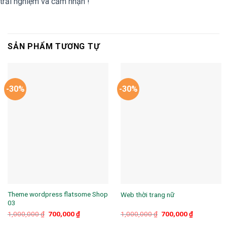
trải nghiệm và cảm nhận !
SẢN PHẨM TƯƠNG TỰ
-30%
-30%
Theme wordpress flatsome Shop
Web thời trang nữ
03
Giá
Giá
Giá
Giá
1,000,000
₫
700,000
₫
1,000,000
₫
700,000
₫
gốc
hiện
gốc
hiện
là:
tại
là:
tại