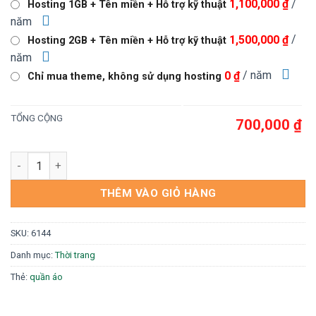
/
1,100,000 ₫
Hosting 1GB + Tên miền + Hỗ trợ kỹ thuật
1,000,000 ₫.
là:
năm
700,000 ₫.
/
1,500,000 ₫
Hosting 2GB + Tên miền + Hỗ trợ kỹ thuật
năm
/ năm
0 ₫
Chỉ mua theme, không sử dụng hosting
TỔNG CỘNG
700,000 ₫
Mẫu web bán đồng phục số lượng
THÊM VÀO GIỎ HÀNG
SKU:
6144
Danh mục:
Thời trang
Thẻ:
quần áo