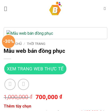
Bỏ
qua
nội
dung
-30%
TRANG CHỦ
/
THỜI TRANG
Mẫu web bán đồng phục
XEM TRANG WEB THỰC TẾ
Giá
Giá
1,000,000
₫
700,000
₫
gốc
hiện
Thêm tùy chọn
là:
tại