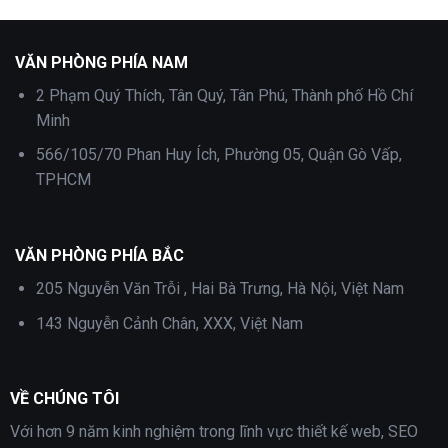
1,000,000 ₫.
là:
1,000,000 ₫.
là:
700,000 ₫.
700,000 ₫.
VĂN PHÒNG PHÍA NAM
2 Phạm Quý Thích, Tân Quý, Tân Phú, Thành phố Hồ Chí
Minh
566/105/70 Phan Huy Ích, Phường 05, Quận Gò Vấp,
TPHCM
VĂN PHÒNG PHÍA BẮC
205 Nguyễn Văn Trỗi , Hai Bà Trưng, Hà Nội, Việt Nam
143 Nguyễn Cảnh Chân, XXX, Việt Nam
VỀ CHÚNG TÔI
Với hơn 9 năm kinh nghiệm trong lĩnh vực thiết kế web, SEO