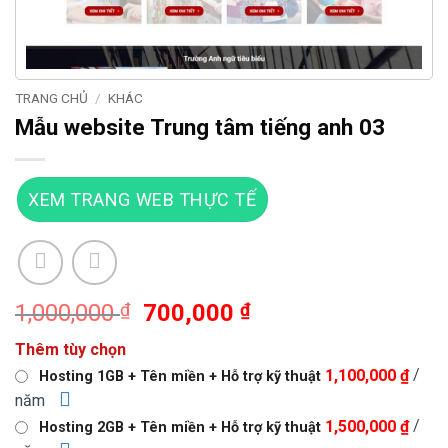
TRANG CHỦ
/
KHÁC
Mẫu website Trung tâm tiếng anh 03
XEM TRANG WEB THỰC TẾ
Giá
Giá
1,000,000
₫
700,000
₫
gốc
hiện
Thêm tùy chọn
là:
tại
/
1,100,000 ₫
Hosting 1GB + Tên miền + Hỗ trợ kỹ thuật
1,000,000 ₫.
là:
năm
700,000 ₫.
/
1,500,000 ₫
Hosting 2GB + Tên miền + Hỗ trợ kỹ thuật