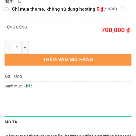
năm
/ năm
0 ₫
Chỉ mua theme, không sử dụng hosting
TỔNG CỘNG
700,000 ₫
Mẫu website Trung tâm tiếng anh 03 số lượng
THÊM VÀO GIỎ HÀNG
SKU:
6820
Danh mục:
Khác
MÔ TẢ