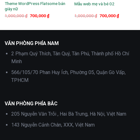
Theme WordPress Flatsome bán
Mẫu web mẹ và bé 02
giày nữ
Giá
Giá
Giá
Giá
1,000,000
₫
700,000
₫
1,000,000
₫
700,000
₫
gốc
hiện
gốc
hiện
là:
tại
là:
tại
1,000,000 ₫.
là:
1,000,000 ₫.
là:
700,000 ₫.
700,000 ₫.
VĂN PHÒNG PHÍA NAM
2 Phạm Quý Thích, Tân Quý, Tân Phú, Thành phố Hồ Chí
Minh
566/105/70 Phan Huy Ích, Phường 05, Quận Gò Vấp,
TPHCM
VĂN PHÒNG PHÍA BẮC
205 Nguyễn Văn Trỗi , Hai Bà Trưng, Hà Nội, Việt Nam
143 Nguyễn Cảnh Chân, XXX, Việt Nam