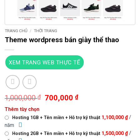
TRANG CHỦ
/
THỜI TRANG
Theme wordpress bán giày thể thao
XEM TRANG WEB THỰC TẾ
Giá
Giá
1,000,000
₫
700,000
₫
gốc
hiện
Thêm tùy chọn
là:
tại
/
1,100,000 ₫
Hosting 1GB + Tên miền + Hỗ trợ kỹ thuật
1,000,000 ₫.
là:
năm
700,000 ₫.
/
1,500,000 ₫
Hosting 2GB + Tên miền + Hỗ trợ kỹ thuật