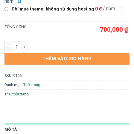
năm
/ năm
0 ₫
Chỉ mua theme, không sử dụng hosting
TỔNG CỘNG
700,000 ₫
Theme wordpress bán giày thể thao số lượng
THÊM VÀO GIỎ HÀNG
SKU:
9156
Danh mục:
Thời trang
Thẻ:
thời trang
MÔ TẢ