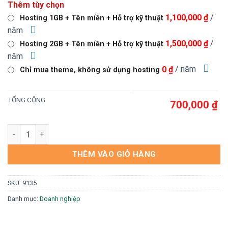
Thêm tùy chọn
là:
tại
/
1,100,000 ₫
Hosting 1GB + Tên miền + Hỗ trợ kỹ thuật
1,000,000 ₫.
là:
năm
700,000 ₫.
/
1,500,000 ₫
Hosting 2GB + Tên miền + Hỗ trợ kỹ thuật
năm
/ năm
0 ₫
Chỉ mua theme, không sử dụng hosting
TỔNG CỘNG
700,000 ₫
Theme wordpress flatsome khóa học phun xăm số lượng
THÊM VÀO GIỎ HÀNG
SKU:
9135
Danh mục:
Doanh nghiệp