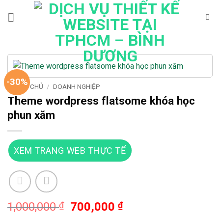
Bỏ
qua
nội
dung
-30%
TRANG CHỦ
/
DOANH NGHIỆP
Theme wordpress flatsome khóa học
phun xăm
XEM TRANG WEB THỰC TẾ
Giá
Giá
1,000,000
₫
700,000
₫
gốc
hiện