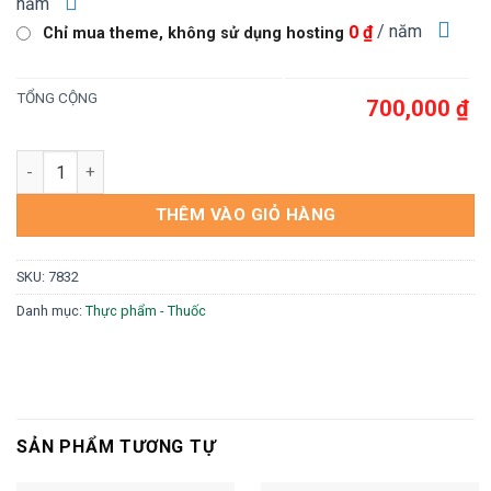
năm
/ năm
0 ₫
Chỉ mua theme, không sử dụng hosting
TỔNG CỘNG
700,000 ₫
Theme wordpress tinh bột nghệ 01 số lượng
THÊM VÀO GIỎ HÀNG
SKU:
7832
Danh mục:
Thực phẩm - Thuốc
SẢN PHẨM TƯƠNG TỰ