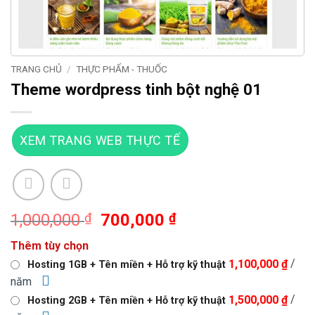
TRANG CHỦ
/
THỰC PHẨM - THUỐC
Theme wordpress tinh bột nghệ 01
XEM TRANG WEB THỰC TẾ
Giá
Giá
1,000,000
₫
700,000
₫
gốc
hiện
Thêm tùy chọn
là:
tại
/
1,100,000 ₫
Hosting 1GB + Tên miền + Hỗ trợ kỹ thuật
1,000,000 ₫.
là:
năm
700,000 ₫.
/
1,500,000 ₫
Hosting 2GB + Tên miền + Hỗ trợ kỹ thuật