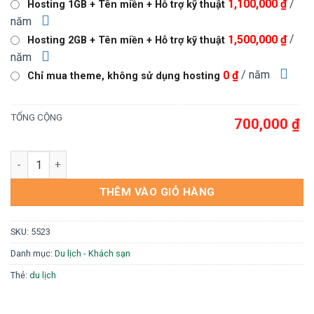
/
1,100,000 ₫
Hosting 1GB + Tên miền + Hỗ trợ kỹ thuật
1,000,000 ₫.
là:
năm
700,000 ₫.
/
1,500,000 ₫
Hosting 2GB + Tên miền + Hỗ trợ kỹ thuật
năm
/ năm
0 ₫
Chỉ mua theme, không sử dụng hosting
TỔNG CỘNG
700,000 ₫
Web du lịch khách sạn Ver 01 số lượng
THÊM VÀO GIỎ HÀNG
SKU:
5523
Danh mục:
Du lịch - Khách sạn
Thẻ:
du lịch