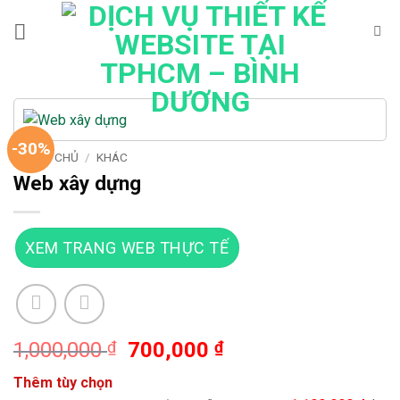
Bỏ
qua
nội
dung
-30%
TRANG CHỦ
/
KHÁC
Web xây dựng
XEM TRANG WEB THỰC TẾ
Giá
Giá
1,000,000
₫
700,000
₫
gốc
hiện
Thêm tùy chọn
là:
tại