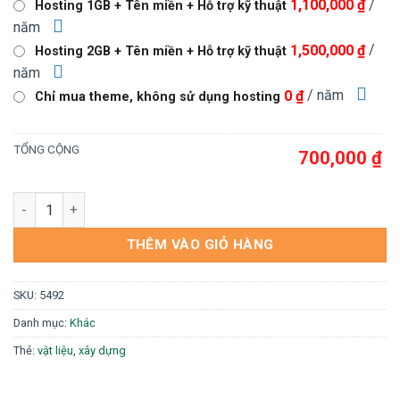
/
1,100,000 ₫
Hosting 1GB + Tên miền + Hỗ trợ kỹ thuật
1,000,000 ₫.
là:
năm
700,000 ₫.
/
1,500,000 ₫
Hosting 2GB + Tên miền + Hỗ trợ kỹ thuật
năm
/ năm
0 ₫
Chỉ mua theme, không sử dụng hosting
TỔNG CỘNG
700,000 ₫
Web xây dựng số lượng
THÊM VÀO GIỎ HÀNG
SKU:
5492
Danh mục:
Khác
Thẻ:
vật liệu
,
xây dựng