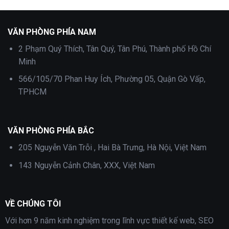
1,000,000 ₫.
là:
1,000,000 ₫.
là:
700,000 ₫.
700,000 ₫.
VĂN PHÒNG PHÍA NAM
2 Phạm Quý Thích, Tân Quý, Tân Phú, Thành phố Hồ Chí
Minh
566/105/70 Phan Huy Ích, Phường 05, Quận Gò Vấp,
TPHCM
VĂN PHÒNG PHÍA BẮC
205 Nguyễn Văn Trỗi , Hai Bà Trưng, Hà Nội, Việt Nam
143 Nguyễn Cảnh Chân, XXX, Việt Nam
VỀ CHÚNG TÔI
Với hơn 9 năm kinh nghiệm trong lĩnh vực thiết kế web, SEO