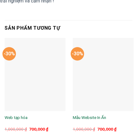
trải nghiệm và cảm nhận !
SẢN PHẨM TƯƠNG TỰ
-30%
-30%
Web tạp hóa
Mẫu Website In Ấn
Giá
Giá
Giá
Giá
1,000,000
₫
700,000
₫
1,000,000
₫
700,000
₫
gốc
hiện
gốc
hiện
là:
tại
là:
tại