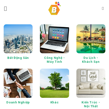
Bỏ
qua
nội
dung
Bất Động Sản
Công Nghệ -
Du Lịch -
Máy Tính
Khách Sạn
Doanh Nghiệp
Khác
Kiến Trúc -
Nội Thất