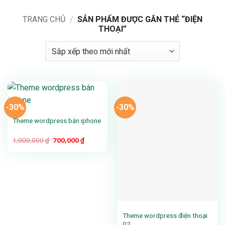
TRANG CHỦ
/
SẢN PHẨM ĐƯỢC GẮN THẺ “ĐIỆN
THOẠI”
-30%
-30%
Theme wordpress bán iphone
Giá
Giá
1,000,000
₫
700,000
₫
gốc
hiện
là:
tại
1,000,000 ₫.
là:
700,000 ₫.
Theme wordpress điện thoại
02