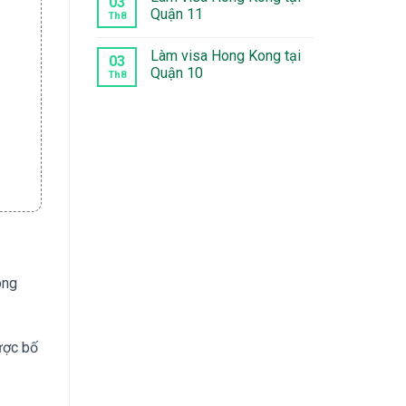
03
Kong
luận
Quận 11
Th8
tại
ở
Tân
Làm
Không
Bình
visa
có
Làm visa Hong Kong tại
Hong
bình
03
Kong
luận
Quận 10
Th8
tại
ở
Quận
Làm
Không
12
visa
có
Hong
bình
Kong
luận
tại
ở
Quận
Làm
11
visa
Hong
Kong
tại
Quận
10
ông
được bố