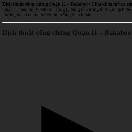
Dịch thuật công chứng Quận 11 – Bakaboo: Chìa khóa mở ra cán
Quận 11, hãy để Bakaboo – công ty hàng đầu trong lĩnh vực dịch thu
thương hiệu của mình trên thị trường dịch thuật.
Dịch thuật công chứng Quận 11 – Bakaboo: 