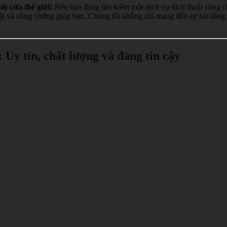
h cửa thế giới!
Nếu bạn đang tìm kiếm một dịch vụ dịch thuật công ch
ật và công chứng giúp bạn. Chúng tôi không chỉ mang đến sự hài lòng
Uy tín, chất lượng và đáng tin cậy