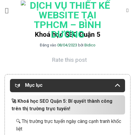
Bỏ
qua
nội
dung
Khoá học SEO Quận 5
Đăng vào
08/04/2023
bởi
Bidico
Rate this post
Mục lục
🚀 Khoá học SEO Quận 5: Bí quyết thành công
trên thị trường trực tuyến!
🔍 Thị trường trực tuyến ngày càng cạnh tranh khốc
liệt