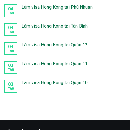
Làm visa Hong Kong tại Phú Nhuận
04
Th8
Không
có
bình
luận
Làm visa Hong Kong tại Tân Bình
04
ở
Làm
Th8
Không
visa
có
Hong
bình
Kong
luận
Làm visa Hong Kong tại Quận 12
04
tại
ở
Phú
Làm
Th8
Không
Nhuận
visa
có
Hong
bình
Kong
luận
Làm visa Hong Kong tại Quận 11
03
tại
ở
Tân
Làm
Th8
Không
Bình
visa
có
Hong
bình
Kong
luận
Làm visa Hong Kong tại Quận 10
03
tại
ở
Quận
Làm
Th8
Không
12
visa
có
Hong
bình
Kong
luận
tại
ở
Quận
Làm
11
visa
Hong
Kong
tại
Quận
10