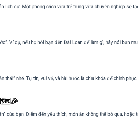
vẫn lịch sự. Một phong cách vừa trẻ trung vừa chuyên nghiệp sẽ tạ
hước”. Ví dụ, nếu họ hỏi bạn đến Đài Loan để làm gì, hãy nói bạn m
ần thái” nhé. Tự tin, vui vẻ, và hài hước là chìa khóa để chinh phục
 🗺️🎉
dẫn” của bạn. Điểm đến yêu thích, món ăn không thể bỏ qua, hoặc t