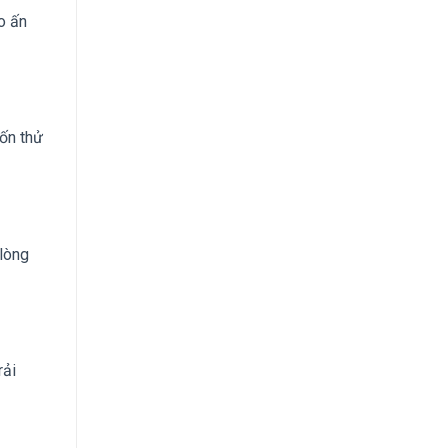
o ấn
uốn thử
 lòng
rải