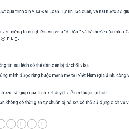
ốt quá trình xin visa Đài Loan. Tự tin, lạc quan, và hài hước sẽ gi
 với những kinh nghiệm xin visa “dí dỏm” và hài hước của mình. 
 🏵️🇹🇼🥳
g tin sai lệch có thể dẫn đến bị từ chối visa.
ng minh được ràng buộc mạnh mẽ tại Việt Nam (gia đình, công vi
 xác sẽ giúp quá trình xét duyệt diễn ra thuận lợi hơn.
n không có thời gian tự chuẩn bị hồ sơ, có thể sử dụng dịch vụ v