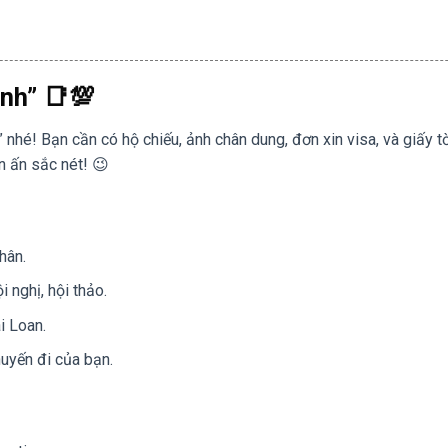
nh” 📑💯
 nhé! Bạn cần có hộ chiếu, ảnh chân dung, đơn xin visa, và giấy t
n ấn sắc nét! 😉
hân.
 nghị, hội thảo.
i Loan.
uyến đi của bạn.