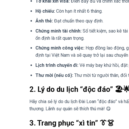
Tờ khai xin visa:
Điền đầy đủ và chính xác thôn
Hộ chiếu:
Còn hạn ít nhất 6 tháng.
Ảnh thẻ:
Đạt chuẩn theo quy định.
Chứng minh tài chính:
Sổ tiết kiệm, sao kê tà
ổn định là rất quan trọng.
Chứng minh công việc:
Hợp đồng lao động, gi
định tại Việt Nam và sẽ quay trở lại sau chuyến 
Lịch trình chuyến đi:
Vé máy bay khứ hồi, đặt
Thư mời (nếu có):
Thư mời từ người thân, đối 
2. Lý do du lịch “độc đáo” 🏖️
Hãy chia sẻ lý do du lịch Đài Loan “độc đáo” và h
thương. Lãnh sự quán sẽ thích thú mà! 😋
3. Trang phục “xì tin” 👔👗