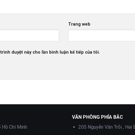
*
Trang web
trình duyệt này cho lần bình luận kế tiếp của tôi.
VĂN PHÒNG PHÍA BẮC
ố Hồ Chí Minh
205 Nguyễn Văn Trỗi , Hai 