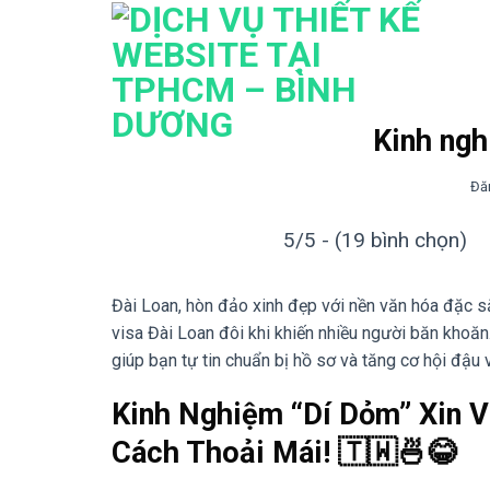
Bỏ
qua
nội
dung
Kinh ngh
Đă
5/5 - (19 bình chọn)
Đài Loan, hòn đảo xinh đẹp với nền văn hóa đặc sắ
visa Đài Loan đôi khi khiến nhiều người băn khoăn. 
giúp bạn tự tin chuẩn bị hồ sơ và tăng cơ hội đậu v
Kinh Nghiệm “Dí Dỏm” Xin V
Cách Thoải Mái! 🇹🇼🍜😂