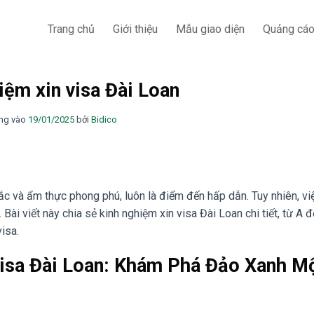
Trang chủ
Giới thiệu
Mẫu giao diện
Quảng cá
iệm xin visa Đài Loan
ng vào
19/01/2025
bởi
Bidico
c và ẩm thực phong phú, luôn là điểm đến hấp dẫn. Tuy nhiên, việ
Bài viết này chia sẻ kinh nghiệm xin visa Đài Loan chi tiết, từ A đ
isa.
isa Đài Loan: Khám Phá Đảo Xanh M