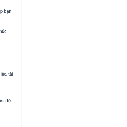
úp bạn
Chúc
ệc, tài
isa từ