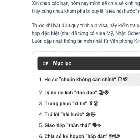
Xin chào các bạn, hôm nay mình sẽ chia sẻ kinh n
Hãy cùng nhau khám phá bí quyết “siêu hài hước” 
Trước khi bắt đầu quy trình xin visa, hãy kiểm tr
hợp đặc biệt (như đã từng có visa Mỹ, Nhật, Sche
Luôn cập nhật thông tin mới nhất từ Văn phòng Kin
Mục lục
1. Hồ sơ “chuẩn không cần chỉnh” 📑💯
2. Lý do du lịch “độc đáo” 🏖️🌟
3. Trang phục “xì tin” 👔👗
4. Trả lời “hài hước” 🎤🤣
5. Giao tiếp “thần thái” 🗣️✨
6. Chia sẻ kế hoạch “hấp dẫn” 🗺️🎉