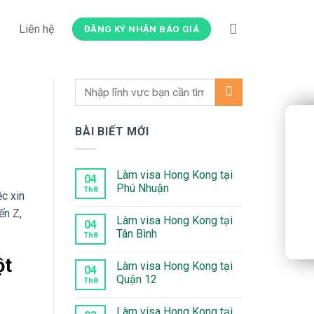
o
Liên hệ
ĐĂNG KÝ NHẬN BÁO GIÁ
BÀI BIẾT MỚI
Làm visa Hong Kong tại
04
Phú Nhuận
Th8
c xin
Không
ến Z,
có
Làm visa Hong Kong tại
bình
04
luận
Tân Bình
Th8
ở
Làm
Không
visa
có
ột
Làm visa Hong Kong tại
Hong
bình
04
Kong
luận
Quận 12
Th8
tại
ở
Phú
Làm
Không
Nhuận
visa
có
Làm visa Hong Kong tại
Hong
bình