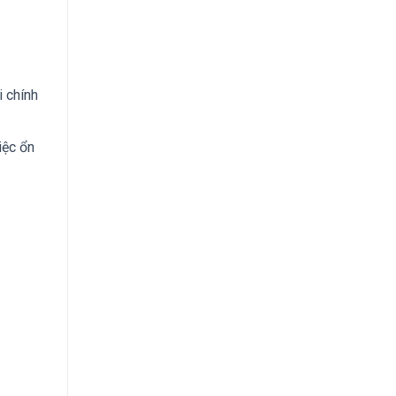
i chính
iệc ổn