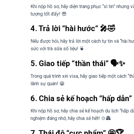
Khi nộp hồ sơ, hãy diện trang phục “xì tin” nhưng 
tượng tốt đấy! 😎
4. Trả lời “hài hước” 🎤🤣
Nếu được hỏi, hãy trả lời một cách tự tin và “hài 
sức với trà sữa số liệu! 🍵
5. Giao tiếp “thần thái” 🗣️✨
Trong quá trình xin visa, hãy giao tiếp một cách “th
lãnh sự quán! 😁
6. Chia sẻ kế hoạch “hấp dẫn”
Khi nộp hồ sơ, hãy chia sẻ kế hoạch du lịch “hấp 
nghiệm đáng nhớ, hãy chia sẻ hết! 🍲🏯
7. Thái độ “cực phẩm” 🤩🏆