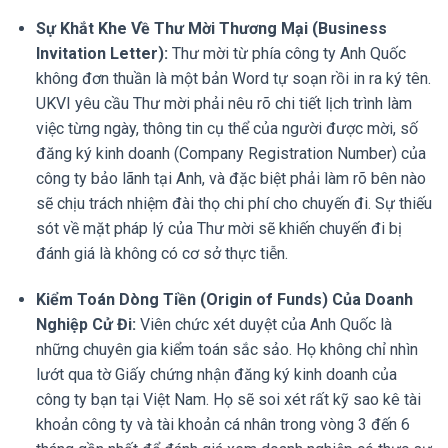
Sự Khắt Khe Về Thư Mời Thương Mại (Business
Invitation Letter):
Thư mời từ phía công ty Anh Quốc
không đơn thuần là một bản Word tự soạn rồi in ra ký tên.
UKVI yêu cầu Thư mời phải nêu rõ chi tiết lịch trình làm
việc từng ngày, thông tin cụ thể của người được mời, số
đăng ký kinh doanh (Company Registration Number) của
công ty bảo lãnh tại Anh, và đặc biệt phải làm rõ bên nào
sẽ chịu trách nhiệm đài thọ chi phí cho chuyến đi. Sự thiếu
sót về mặt pháp lý của Thư mời sẽ khiến chuyến đi bị
đánh giá là không có cơ sở thực tiễn.
Kiểm Toán Dòng Tiền (Origin of Funds) Của Doanh
Nghiệp Cử Đi:
Viên chức xét duyệt của Anh Quốc là
những chuyên gia kiểm toán sắc sảo. Họ không chỉ nhìn
lướt qua tờ Giấy chứng nhận đăng ký kinh doanh của
công ty bạn tại Việt Nam. Họ sẽ soi xét rất kỹ sao kê tài
khoản công ty và tài khoản cá nhân trong vòng 3 đến 6