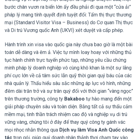
bước chân vươn ra biển lớn ấy đều phải đi qua một “cửa ải”
pháp lý mang tính quyết định tuyệt đối: Tấm thị thực thương
mại (Standard Visitor Visa – Business) do Cơ quan Thị thực
và Di trú Vương quốc Anh (UKVI) xét duyệt và cấp phép.
Hành trình xin visa vào quốc gia này chưa bao giờ là một bài
toán dễ dàng và êm ả. Việc tự mình loay hoay với những thủ
tục hành chính trực tuyến phức tạp, những yêu cầu chứng
minh pháp lý doanh nghiệp vô cùng khô khan là một sự lãng
phí cực lớn về cả tâm sức lẫn quỹ thời gian quý báu của các
nhà quản lý. Thấu hiểu sâu sắc những áp lực vô hình, những
đêm dài trăn trở và sự trân quý đối với thời gian “vàng ngọc”
trên thương trường, công ty
Bakaboo
tự hào mang đến một
giải pháp chuyên sâu và toàn diện. Bằng tất cả sự thấu cảm
mềm mại, tinh thần trách nhiệm cao độ và nghiệp vụ di trú
vững vàng, chúng tôi ở đây để thay quý công ty gánh vác
mọi nhọc nhằn thông qua
Dịch vụ làm Visa Anh Quốc công
tác
trọn gói, giúp quý doanh nhân thảnh thơi chạm tay vào