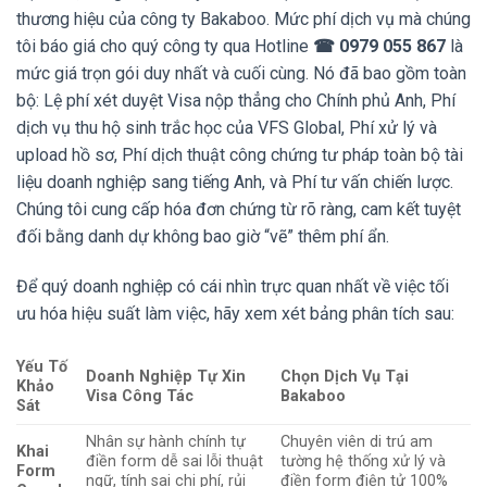
thương hiệu của công ty Bakaboo. Mức phí dịch vụ mà chúng
tôi báo giá cho quý công ty qua Hotline
☎ 0979 055 867
là
mức giá trọn gói duy nhất và cuối cùng. Nó đã bao gồm toàn
bộ: Lệ phí xét duyệt Visa nộp thẳng cho Chính phủ Anh, Phí
dịch vụ thu hộ sinh trắc học của VFS Global, Phí xử lý và
upload hồ sơ, Phí dịch thuật công chứng tư pháp toàn bộ tài
liệu doanh nghiệp sang tiếng Anh, và Phí tư vấn chiến lược.
Chúng tôi cung cấp hóa đơn chứng từ rõ ràng, cam kết tuyệt
đối bằng danh dự không bao giờ “vẽ” thêm phí ẩn.
Để quý doanh nghiệp có cái nhìn trực quan nhất về việc tối
ưu hóa hiệu suất làm việc, hãy xem xét bảng phân tích sau:
Yếu Tố
Doanh Nghiệp Tự Xin
Chọn Dịch Vụ Tại
Khảo
Visa Công Tác
Bakaboo
Sát
Nhân sự hành chính tự
Chuyên viên di trú am
Khai
điền form dễ sai lỗi thuật
tường hệ thống xử lý và
Form
ngữ, tính sai chi phí, rủi
điền form điện tử 100%