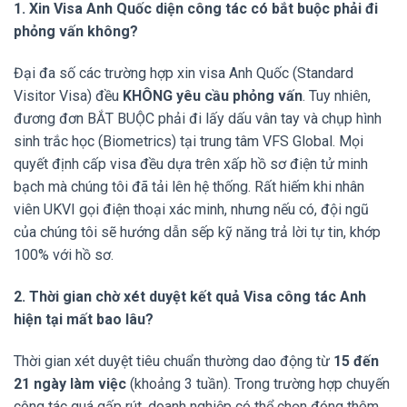
1. Xin Visa Anh Quốc diện công tác có bắt buộc phải đi
phỏng vấn không?
Đại đa số các trường hợp xin visa Anh Quốc (Standard
Visitor Visa) đều
KHÔNG yêu cầu phỏng vấn
. Tuy nhiên,
đương đơn BẮT BUỘC phải đi lấy dấu vân tay và chụp hình
sinh trắc học (Biometrics) tại trung tâm VFS Global. Mọi
quyết định cấp visa đều dựa trên xấp hồ sơ điện tử minh
bạch mà chúng tôi đã tải lên hệ thống. Rất hiếm khi nhân
viên UKVI gọi điện thoại xác minh, nhưng nếu có, đội ngũ
của chúng tôi sẽ hướng dẫn sếp kỹ năng trả lời tự tin, khớp
100% với hồ sơ.
2. Thời gian chờ xét duyệt kết quả Visa công tác Anh
hiện tại mất bao lâu?
Thời gian xét duyệt tiêu chuẩn thường dao động từ
15 đến
21 ngày làm việc
(khoảng 3 tuần). Trong trường hợp chuyến
công tác quá gấp rút, doanh nghiệp có thể chọn đóng thêm