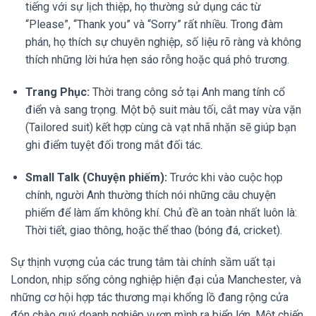
tiếng với sự lịch thiệp, họ thường sử dụng các từ
“Please”, “Thank you” và “Sorry” rất nhiều. Trong đàm
phán, họ thích sự chuyên nghiệp, số liệu rõ ràng và không
thích những lời hứa hẹn sáo rỗng hoặc quá phô trương.
Trang Phục:
Thời trang công sở tại Anh mang tính cổ
điển và sang trọng. Một bộ suit màu tối, cắt may vừa vặn
(Tailored suit) kết hợp cùng cà vạt nhã nhặn sẽ giúp bạn
ghi điểm tuyệt đối trong mắt đối tác.
Small Talk (Chuyện phiếm):
Trước khi vào cuộc họp
chính, người Anh thường thích nói những câu chuyện
phiếm để làm ấm không khí. Chủ đề an toàn nhất luôn là:
Thời tiết, giao thông, hoặc thể thao (bóng đá, cricket).
Sự thịnh vượng của các trung tâm tài chính sầm uất tại
London, nhịp sống công nghiệp hiện đại của Manchester, và
những cơ hội hợp tác thương mại khổng lồ đang rộng cửa
đón chào quý doanh nghiệp vươn mình ra biển lớn. Một chiến