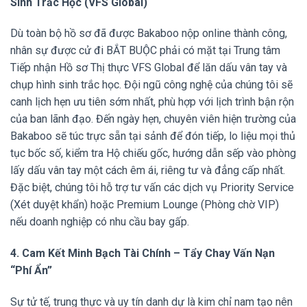
Sinh Trắc Học (VFS Global)
Dù toàn bộ hồ sơ đã được Bakaboo nộp online thành công,
nhân sự được cử đi BẮT BUỘC phải có mặt tại Trung tâm
Tiếp nhận Hồ sơ Thị thực VFS Global để lăn dấu vân tay và
chụp hình sinh trắc học. Đội ngũ công nghệ của chúng tôi sẽ
canh lịch hẹn ưu tiên sớm nhất, phù hợp với lịch trình bận rộn
của ban lãnh đạo. Đến ngày hẹn, chuyên viên hiện trường của
Bakaboo sẽ túc trực sẵn tại sảnh để đón tiếp, lo liệu mọi thủ
tục bốc số, kiểm tra Hộ chiếu gốc, hướng dẫn sếp vào phòng
lấy dấu vân tay một cách êm ái, riêng tư và đẳng cấp nhất.
Đặc biệt, chúng tôi hỗ trợ tư vấn các dịch vụ Priority Service
(Xét duyệt khẩn) hoặc Premium Lounge (Phòng chờ VIP)
nếu doanh nghiệp có nhu cầu bay gấp.
4. Cam Kết Minh Bạch Tài Chính – Tẩy Chay Vấn Nạn
“Phí Ẩn”
Sự tử tế, trung thực và uy tín danh dự là kim chỉ nam tạo nên