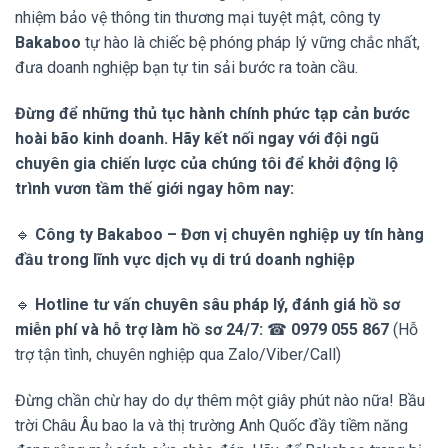
nhiệm bảo vệ thông tin thương mại tuyệt mật, công ty
Bakaboo
tự hào là chiếc bệ phóng pháp lý vững chắc nhất,
đưa doanh nghiệp bạn tự tin sải bước ra toàn cầu.
Đừng để những thủ tục hành chính phức tạp cản bước
hoài bão kinh doanh. Hãy kết nối ngay với đội ngũ
chuyên gia chiến lược của chúng tôi để khởi động lộ
trình vươn tầm thế giới ngay hôm nay:
🔹
Công ty Bakaboo – Đơn vị chuyên nghiệp uy tín hàng
đầu trong lĩnh vực dịch vụ di trú doanh nghiệp
🔹
Hotline tư vấn chuyên sâu pháp lý, đánh giá hồ sơ
miễn phí và hỗ trợ làm hồ sơ 24/7:
☎
0979 055 867
(Hỗ
trợ tận tình, chuyên nghiệp qua Zalo/Viber/Call)
Đừng chần chừ hay do dự thêm một giây phút nào nữa! Bầu
trời Châu Âu bao la và thị trường Anh Quốc đầy tiềm năng