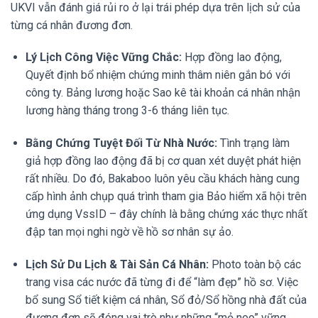
UKVI vẫn đánh giá rủi ro ở lại trái phép dựa trên lịch sử của
từng cá nhân đương đơn.
Lý Lịch Công Việc Vững Chắc:
Hợp đồng lao động,
Quyết định bổ nhiệm chứng minh thâm niên gắn bó với
công ty. Bảng lương hoặc Sao kê tài khoản cá nhân nhận
lương hàng tháng trong 3-6 tháng liên tục.
Bằng Chứng Tuyệt Đối Từ Nhà Nước:
Tình trạng làm
giả hợp đồng lao động đã bị cơ quan xét duyệt phát hiện
rất nhiều. Do đó, Bakaboo luôn yêu cầu khách hàng cung
cấp hình ảnh chụp quá trình tham gia Bảo hiểm xã hội trên
ứng dụng VssID – đây chính là bằng chứng xác thực nhất
đập tan mọi nghi ngờ về hồ sơ nhân sự ảo.
Lịch Sử Du Lịch & Tài Sản Cá Nhân:
Photo toàn bộ các
trang visa các nước đã từng đi để “làm đẹp” hồ sơ. Việc
bổ sung Sổ tiết kiệm cá nhân, Sổ đỏ/Sổ hồng nhà đất của
đương đơn sẽ đóng vai trò như những “mỏ neo” vững