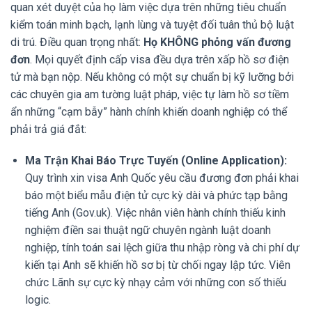
quan xét duyệt của họ làm việc dựa trên những tiêu chuẩn
kiểm toán minh bạch, lạnh lùng và tuyệt đối tuân thủ bộ luật
di trú. Điều quan trọng nhất:
Họ KHÔNG phỏng vấn đương
đơn
. Mọi quyết định cấp visa đều dựa trên xấp hồ sơ điện
tử mà bạn nộp. Nếu không có một sự chuẩn bị kỹ lưỡng bởi
các chuyên gia am tường luật pháp, việc tự làm hồ sơ tiềm
ẩn những “cạm bẫy” hành chính khiến doanh nghiệp có thể
phải trả giá đắt:
Ma Trận Khai Báo Trực Tuyến (Online Application):
Quy trình xin visa Anh Quốc yêu cầu đương đơn phải khai
báo một biểu mẫu điện tử cực kỳ dài và phức tạp bằng
tiếng Anh (Gov.uk). Việc nhân viên hành chính thiếu kinh
nghiệm điền sai thuật ngữ chuyên ngành luật doanh
nghiệp, tính toán sai lệch giữa thu nhập ròng và chi phí dự
kiến tại Anh sẽ khiến hồ sơ bị từ chối ngay lập tức. Viên
chức Lãnh sự cực kỳ nhạy cảm với những con số thiếu
logic.