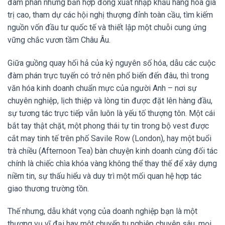
đàm phán những bản hợp đồng xuất nhập khẩu hàng hóa giá
trị cao, tham dự các hội nghị thượng đỉnh toàn cầu, tìm kiếm
nguồn vốn đầu tư quốc tế và thiết lập một chuỗi cung ứng
vững chắc vươn tầm Châu Âu.
Giữa guồng quay hối hả của kỷ nguyên số hóa, dẫu các cuộc
đàm phán trực tuyến có trở nên phổ biến đến đâu, thì trong
văn hóa kinh doanh chuẩn mực của người Anh – nơi sự
chuyên nghiệp, lịch thiệp và lòng tin được đặt lên hàng đầu,
sự tương tác trực tiếp vẫn luôn là yếu tố thượng tôn. Một cái
bắt tay thật chặt, một phong thái tự tin trong bộ vest được
cắt may tinh tế trên phố Savile Row (London), hay một buổi
trà chiều (Afternoon Tea) bàn chuyện kinh doanh cùng đối tác
chính là chiếc chìa khóa vàng không thể thay thế để xây dựng
niềm tin, sự thấu hiểu và duy trì một mối quan hệ hợp tác
giao thương trường tồn.
Thế nhưng, dẫu khát vọng của doanh nghiệp bạn là một
thương vụ vĩ đại hay một chuyến tu nghiệp chuyên sâu, mọi