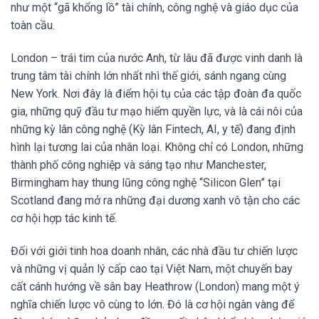
như một “gã khổng lồ” tài chính, công nghệ và giáo dục của
toàn cầu.
London – trái tim của nước Anh, từ lâu đã được vinh danh là
trung tâm tài chính lớn nhất nhì thế giới, sánh ngang cùng
New York. Nơi đây là điểm hội tụ của các tập đoàn đa quốc
gia, những quỹ đầu tư mạo hiểm quyền lực, và là cái nôi của
những kỳ lân công nghệ (Kỳ lân Fintech, AI, y tế) đang định
hình lại tương lai của nhân loại. Không chỉ có London, những
thành phố công nghiệp và sáng tạo như Manchester,
Birmingham hay thung lũng công nghệ “Silicon Glen” tại
Scotland đang mở ra những đại dương xanh vô tận cho các
cơ hội hợp tác kinh tế.
Đối với giới tinh hoa doanh nhân, các nhà đầu tư chiến lược
và những vị quản lý cấp cao tại Việt Nam, một chuyến bay
cất cánh hướng về sân bay Heathrow (London) mang một ý
nghĩa chiến lược vô cùng to lớn. Đó là cơ hội ngàn vàng để