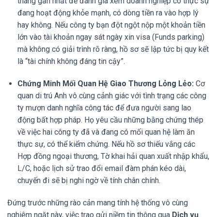
tháng gần nhất để đánh giá xem doanh nghiệp có thực sự
đang hoạt động khỏe mạnh, có dòng tiền ra vào hợp lý
hay không. Nếu công ty bạn đột ngột nộp một khoản tiền
lớn vào tài khoản ngay sát ngày xin visa (Funds parking)
mà không có giải trình rõ ràng, hồ sơ sẽ lập tức bị quy kết
là “tài chính không đáng tin cậy”.
Chứng Minh Mối Quan Hệ Giao Thương Lỏng Lẻo:
Cơ
quan di trú Anh vô cùng cảnh giác với tình trạng các công
ty mượn danh nghĩa công tác để đưa người sang lao
động bất hợp pháp. Họ yêu cầu những bằng chứng thép
về việc hai công ty đã và đang có mối quan hệ làm ăn
thực sự, có thể kiểm chứng. Nếu hồ sơ thiếu vắng các
Hợp đồng ngoại thương, Tờ khai hải quan xuất nhập khẩu,
L/C, hoặc lịch sử trao đổi email đàm phán kéo dài,
chuyến đi sẽ bị nghi ngờ về tính chân chính.
Đứng trước những rào cản mang tính hệ thống vô cùng
nghiêm ngặt này, việc trao gửi niềm tin thông qua
Dịch vụ