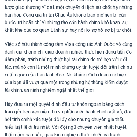
lược giao thương vĩ đại, một chuyến đi lịch sử chốt hạ những
bản hợp đồng giá trị tại Châu Âu không bao giờ nên bị cản
bước, trì hoãn chỉ vì những rào cản hành chính khô khan, sự
khắt khe của cơ quan Lãnh sự, hay nỗi lo sợ hồ sơ bị từ chối.
Việc sở hữu thành công tấm Visa công tác Anh Quốc vô cùng
danh giá không chỉ giúp doanh nghiệp thực hiện đúng tiến độ
đàm phán, tránh những thiệt hại tài chính do trễ hẹn với đối
tác, mà nó còn là một minh chứng uy tín tuyệt đối trên lịch sử
xuất ngoại của ban lãnh đạo. Nó khẳng định doanh nghiệp
của bạn đã vượt qua một trong những hệ thống kiểm duyệt
tài chính, an ninh nghiêm ngặt nhất thế giới.
Hãy đưa ra một quyết định đầu tư khôn ngoan bằng cách
trao gửi trọn vẹn niềm tin và phần việc hành chính vất vả, đòi
hỏi tính chính xác tuyệt đối ấy cho những chuyên gia thấu
hiểu luật lệ di trú nhất. Với đội ngũ chuyên viên nhiệt huyết,
thấu cảm sâu sắc, giàu kinh nghiệm thực chiến và trách