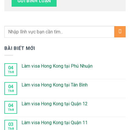
BÀI BIẾT MỚI
Làm visa Hong Kong tại Phú Nhuận
04
Th8
Không
có
bình
luận
Làm visa Hong Kong tại Tân Bình
04
ở
Làm
Th8
Không
visa
có
Hong
bình
Kong
luận
Làm visa Hong Kong tại Quận 12
04
tại
ở
Phú
Làm
Th8
Không
Nhuận
visa
có
Hong
bình
Kong
luận
Làm visa Hong Kong tại Quận 11
03
tại
ở
Tân
Làm
Th8
Không