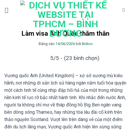
Bỏ
qua
nội
dung
Làm visa Anh Quốc thăm thân
Đăng vào
14/06/2026
bởi
Bidico
5/5 - (23 bình chọn)
Vương quốc Anh (United Kingdom) – xứ sở sương mù kiêu
hãnh, nơi những di sản lịch sử hàng ngàn năm tuổi hòa quyện
một cách tinh tế cùng nhịp đập hối hả của một trong những
nền kinh tế rực rỡ bậc nhất hành tinh. Khi nhắc đến nước Anh,
người ta không chỉ mơ về tháp đồng hồ Big Ben ngân vang
bên dòng sông Thames, hay những tòa lâu đài cổ kính trên
thảo nguyên Scotland. Vượt lên trên dáng vẻ của một điểm
đến du lịch lãng mạn, Vương quốc Anh hiện lên sừng sững