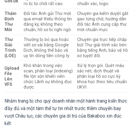
Gov.uk
ro bị từ chối rất cao.
chuẩn xác, logic.
Thẩm
Đối tác Anh gửi Thư mời
Chuyên gia kiểm duyệt gắt
Định
qua email thiếu thông tin
gao từng chữ, hướng dẫn
Thư
đăng ký, không theo
đối tác Anh cung cấp thư
Mời
chuẩn, hồ sơ bị nghi ngờ.
mời chuẩn mực.
Thư
Thường bị bỏ qua hoặc
Chuyên gia trực tiếp chắp
Giải
viết sơ sài bằng Google
bút Thư giải trình sắc bén
Trình
Dịch, không thể bảo vệ
bằng tiếng Anh, bảo vệ hồ
(LOE)
uy tín dòng tiền công ty.
sơ tuyệt đối.
Khó khăn trong việc
Xử lý trọn gói. Quét màu
Upload
scan, phân loại (indexing)
sắc nét, dịch thuật và
File
file lộn xộn khiến viên
phân loại hồ sơ cực kỳ
Lên
chức Lãnh sự không đọc
khoa học theo tiêu chuẩn
VFS
được.
UKVI.
Nhằm trang bị cho quý doanh nhân một hành trang kiến thức
đầy đủ và một tâm thế tự tin nhất trước thềm chuyến bay
vượt Châu lục, các chuyên gia di trú của Bakaboo xin đúc
kết: