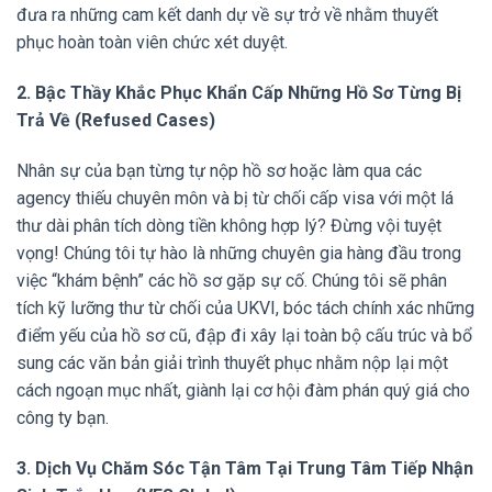
đưa ra những cam kết danh dự về sự trở về nhằm thuyết
phục hoàn toàn viên chức xét duyệt.
2. Bậc Thầy Khắc Phục Khẩn Cấp Những Hồ Sơ Từng Bị
Trả Về (Refused Cases)
Nhân sự của bạn từng tự nộp hồ sơ hoặc làm qua các
agency thiếu chuyên môn và bị từ chối cấp visa với một lá
thư dài phân tích dòng tiền không hợp lý? Đừng vội tuyệt
vọng! Chúng tôi tự hào là những chuyên gia hàng đầu trong
việc “khám bệnh” các hồ sơ gặp sự cố. Chúng tôi sẽ phân
tích kỹ lưỡng thư từ chối của UKVI, bóc tách chính xác những
điểm yếu của hồ sơ cũ, đập đi xây lại toàn bộ cấu trúc và bổ
sung các văn bản giải trình thuyết phục nhằm nộp lại một
cách ngoạn mục nhất, giành lại cơ hội đàm phán quý giá cho
công ty bạn.
3. Dịch Vụ Chăm Sóc Tận Tâm Tại Trung Tâm Tiếp Nhận