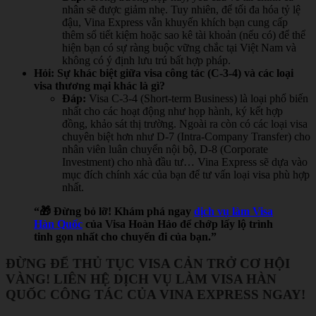
nhân sẽ được giảm nhẹ. Tuy nhiên, để tối đa hóa tỷ lệ
đậu, Vina Express vẫn khuyến khích bạn cung cấp
thêm sổ tiết kiệm hoặc sao kê tài khoản (nếu có) để thể
hiện bạn có sự ràng buộc vững chắc tại Việt Nam và
không có ý định lưu trú bất hợp pháp.
Hỏi: Sự khác biệt giữa visa công tác (C-3-4) và các loại
visa thương mại khác là gì?
Đáp:
Visa C-3-4 (Short-term Business) là loại phổ biến
nhất cho các hoạt động như họp hành, ký kết hợp
đồng, khảo sát thị trường. Ngoài ra còn có các loại visa
chuyên biệt hơn như D-7 (Intra-Company Transfer) cho
nhân viên luân chuyển nội bộ, D-8 (Corporate
Investment) cho nhà đầu tư… Vina Express sẽ dựa vào
mục đích chính xác của bạn để tư vấn loại visa phù hợp
nhất.
“🎁 Đừng bỏ lỡ! Khám phá ngay
dịch vụ làm Visa
Hàn Quốc
của Visa Hoàn Hảo để chớp lấy lộ trình
tinh gọn nhất cho chuyến đi của bạn.”
ĐỪNG ĐỂ THỦ TỤC VISA CẢN TRỞ CƠ HỘI
VÀNG! LIÊN HỆ DỊCH VỤ LÀM VISA HÀN
QUỐC CÔNG TÁC CỦA VINA EXPRESS NGAY!