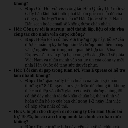
không?
Đáp:
Có. Đối với visa công tác Hàn Quốc, Thư mời và
Giấy bảo lãnh bắt buộc phải là bản gốc có dấu đỏ của
công ty, được gửi trực tiếp từ Hàn Quốc về Việt Nam.
Bản scan hoặc email sẽ không được chấp nhận.
Hỏi: Công ty tôi là startup, mới thành lập, liệu có xin visa
công tác cho nhân viên được không?
Đáp:
Hoàn toàn có thể. Với trường hợp này, hồ sơ cần
được chuẩn bị kỹ lưỡng hơn để chứng minh tiềm năng
và sự nghiêm túc trong mối quan hệ hợp tác. Vina
Express sẽ tư vấn giúp bạn củng cố các giấy tờ về phía
Việt Nam và nhấn mạnh vào sự uy tín của công ty mời
phía Hàn Quốc để tăng sức thuyết phục.
Hỏi: Tôi cần đi gấp trong tuần tới, Vina Express có hỗ trợ
làm nhanh không?
Đáp:
Thời gian xử lý tiêu chuẩn của Lãnh sự quán
thường từ 8-10 ngày làm việc. Mặc dù chúng tôi không
thể can thiệp vào thời gian xét duyệt, nhưng chúng tôi
có thể đẩy nhanh tối đa khâu chuẩn bị, thẩm định và
hoàn thiện hồ sơ của bạn chỉ trong 1-2 ngày làm việc
để nộp sớm nhất có thể.
Hỏi: Chi phí cho chuyến đi do công ty bên Hàn Quốc tài
trợ 100%, tôi có cần chứng minh tài chính cá nhân nữa
không?
Đáp:
Trong trường hợp này, yêu cầu về tài chính cá