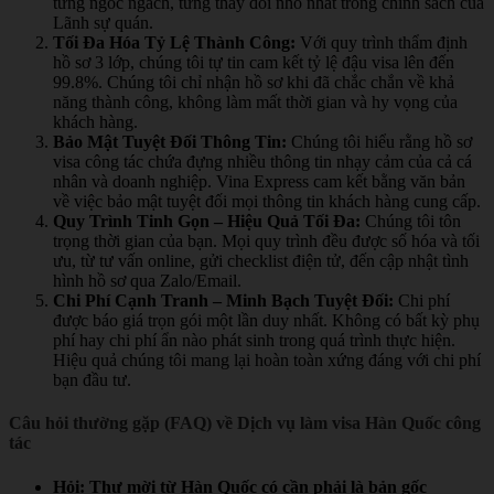
từng ngóc ngách, từng thay đổi nhỏ nhất trong chính sách của
Lãnh sự quán.
Tối Đa Hóa Tỷ Lệ Thành Công:
Với quy trình thẩm định
hồ sơ 3 lớp, chúng tôi tự tin cam kết tỷ lệ đậu visa lên đến
99.8%. Chúng tôi chỉ nhận hồ sơ khi đã chắc chắn về khả
năng thành công, không làm mất thời gian và hy vọng của
khách hàng.
Bảo Mật Tuyệt Đối Thông Tin:
Chúng tôi hiểu rằng hồ sơ
visa công tác chứa đựng nhiều thông tin nhạy cảm của cả cá
nhân và doanh nghiệp. Vina Express cam kết bằng văn bản
về việc bảo mật tuyệt đối mọi thông tin khách hàng cung cấp.
Quy Trình Tinh Gọn – Hiệu Quả Tối Đa:
Chúng tôi tôn
trọng thời gian của bạn. Mọi quy trình đều được số hóa và tối
ưu, từ tư vấn online, gửi checklist điện tử, đến cập nhật tình
hình hồ sơ qua Zalo/Email.
Chi Phí Cạnh Tranh – Minh Bạch Tuyệt Đối:
Chi phí
được báo giá trọn gói một lần duy nhất. Không có bất kỳ phụ
phí hay chi phí ẩn nào phát sinh trong quá trình thực hiện.
Hiệu quả chúng tôi mang lại hoàn toàn xứng đáng với chi phí
bạn đầu tư.
Câu hỏi thường gặp (FAQ) về Dịch vụ làm visa Hàn Quốc công
tác
Hỏi: Thư mời từ Hàn Quốc có cần phải là bản gốc