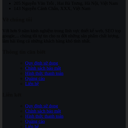
205 Nguyễn Văn Trỗi , Hai Bà Trưng, Hà Nội, Việt Nam
143 Nguyễn Cảnh Chân, XXX, Việt Nam
Về chúng tôi
Với hơn 9 năm kinh nghiệm trong lĩnh vực thiết kế web, SEO top
google,... chúng tôi tự tin cho ra đời những sản phẩm chất lượng,
làm hài lòng cả những khách hàng khó tính nhất.
Thông tin cần biết
Quy định sử dụng
Chính sách bảo mật
Hình thức thanh toán
Quảng cáo
Liên hệ
Liên kết
Quy định sử dụng
Chính sách bảo mật
Hình thức thanh toán
Quảng cáo
Liên hệ