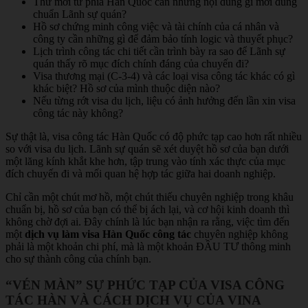
Thư mời từ phía Hàn Quốc cần những nội dung gì mới đúng
chuẩn Lãnh sự quán?
Hồ sơ chứng minh công việc và tài chính của cá nhân và
công ty cần những gì để đảm bảo tính logic và thuyết phục?
Lịch trình công tác chi tiết cần trình bày ra sao để Lãnh sự
quán thấy rõ mục đích chính đáng của chuyến đi?
Visa thương mại (C-3-4) và các loại visa công tác khác có gì
khác biệt? Hồ sơ của mình thuộc diện nào?
Nếu từng rớt visa du lịch, liệu có ảnh hưởng đến lần xin visa
công tác này không?
Sự thật là, visa công tác Hàn Quốc có độ phức tạp cao hơn rất nhiều
so với visa du lịch. Lãnh sự quán sẽ xét duyệt hồ sơ của bạn dưới
một lăng kính khắt khe hơn, tập trung vào tính xác thực của mục
đích chuyến đi và mối quan hệ hợp tác giữa hai doanh nghiệp.
Chỉ cần một chút mơ hồ, một chút thiếu chuyên nghiệp trong khâu
chuẩn bị, hồ sơ của bạn có thể bị ách lại, và cơ hội kinh doanh thì
không chờ đợi ai. Đây chính là lúc bạn nhận ra rằng, việc tìm đến
một
dịch vụ làm visa Hàn Quốc công tác
chuyên nghiệp không
phải là một khoản chi phí, mà là một khoản ĐẦU TƯ thông minh
cho sự thành công của chính bạn.
“VÉN MÀN” SỰ PHỨC TẠP CỦA VISA CÔNG
TÁC HÀN VÀ CÁCH DỊCH VỤ CỦA VINA