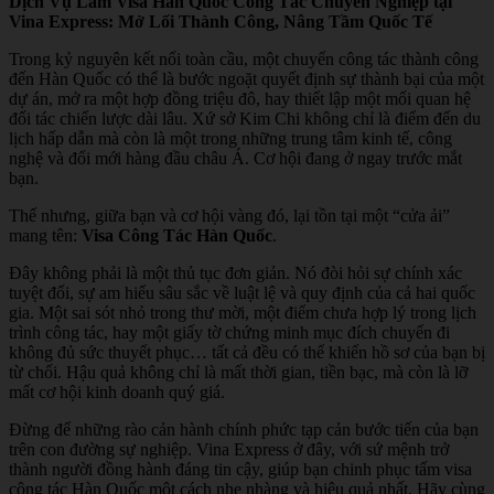
Dịch Vụ Làm Visa Hàn Quốc Công Tác Chuyên Nghiệp tại
Vina Express: Mở Lối Thành Công, Nâng Tầm Quốc Tế
Trong kỷ nguyên kết nối toàn cầu, một chuyến công tác thành công
đến Hàn Quốc có thể là bước ngoặt quyết định sự thành bại của một
dự án, mở ra một hợp đồng triệu đô, hay thiết lập một mối quan hệ
đối tác chiến lược dài lâu. Xứ sở Kim Chi không chỉ là điểm đến du
lịch hấp dẫn mà còn là một trong những trung tâm kinh tế, công
nghệ và đổi mới hàng đầu châu Á. Cơ hội đang ở ngay trước mắt
bạn.
Thế nhưng, giữa bạn và cơ hội vàng đó, lại tồn tại một “cửa ải”
mang tên:
Visa Công Tác Hàn Quốc
.
Đây không phải là một thủ tục đơn giản. Nó đòi hỏi sự chính xác
tuyệt đối, sự am hiểu sâu sắc về luật lệ và quy định của cả hai quốc
gia. Một sai sót nhỏ trong thư mời, một điểm chưa hợp lý trong lịch
trình công tác, hay một giấy tờ chứng minh mục đích chuyến đi
không đủ sức thuyết phục… tất cả đều có thể khiến hồ sơ của bạn bị
từ chối. Hậu quả không chỉ là mất thời gian, tiền bạc, mà còn là lỡ
mất cơ hội kinh doanh quý giá.
Đừng để những rào cản hành chính phức tạp cản bước tiến của bạn
trên con đường sự nghiệp. Vina Express ở đây, với sứ mệnh trở
thành người đồng hành đáng tin cậy, giúp bạn chinh phục tấm visa
công tác Hàn Quốc một cách nhẹ nhàng và hiệu quả nhất. Hãy cùng