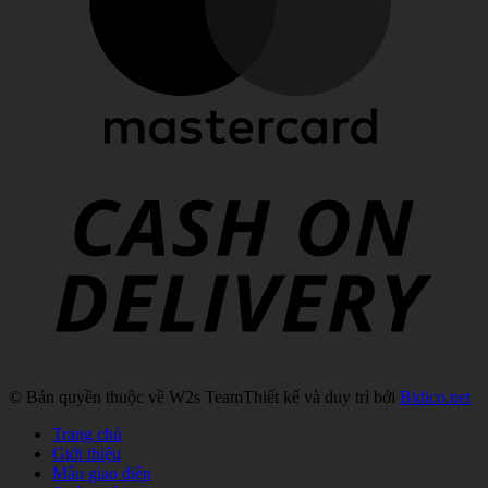
C
D
© Bản quyền thuộc về W2s Team
Thiết kế và duy trì bởi
Bidico.net
Trang chủ
Giới thiệu
Mẫu giao diện