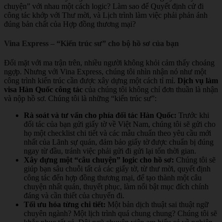
chuyện” với nhau một cách logic? Làm sao để Quyết định cử đi
công tác khớp với Thư mời, và Lịch trình làm việc phải phản ánh
đúng bản chất của Hợp đồng thương mại?
Vina Express – “Kiến trúc sư” cho bộ hồ sơ của bạn
Đối mặt với ma trận trên, nhiều người không khỏi cảm thấy choáng
ngợp. Nhưng với Vina Express, chúng tôi nhìn nhận nó như một
công trình kiến trúc cần được xây dựng một cách tỉ mỉ.
Dịch vụ làm
visa Hàn Quốc công tác
của chúng tôi không chỉ đơn thuần là nhận
và nộp hồ sơ. Chúng tôi là những “kiến trúc sư”:
Rà soát và tư vấn cho phía đối tác Hàn Quốc:
Trước khi
đối tác của bạn gửi giấy tờ về Việt Nam, chúng tôi sẽ gửi cho
họ một checklist chi tiết và các mẫu chuẩn theo yêu cầu mới
nhất của Lãnh sự quán, đảm bảo giấy tờ được chuẩn bị đúng
ngay từ đầu, tránh việc phải gửi đi gửi lại tốn thời gian.
Xây dựng một “câu chuyện” logic cho hồ sơ:
Chúng tôi sẽ
giúp bạn sâu chuỗi tất cả các giấy tờ, từ thư mời, quyết định
công tác đến hợp đồng thương mại, để tạo thành một câu
chuyện nhất quán, thuyết phục, làm nổi bật mục đích chính
đáng và cần thiết của chuyến đi.
Tối ưu hóa từng chi tiết:
Một bản dịch thuật sai thuật ngữ
chuyên ngành? Một lịch trình quá chung chung? Chúng tôi sẽ