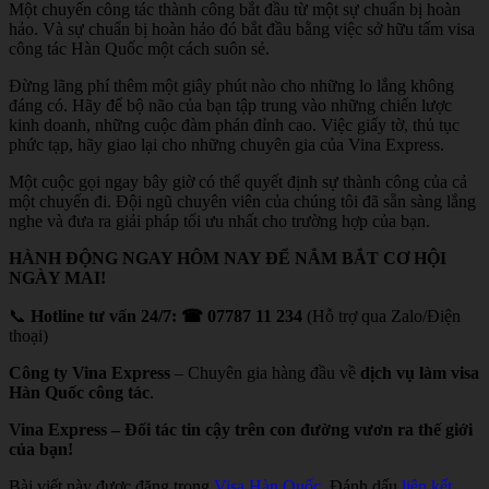
Một chuyến công tác thành công bắt đầu từ một sự chuẩn bị hoàn
hảo. Và sự chuẩn bị hoàn hảo đó bắt đầu bằng việc sở hữu tấm visa
công tác Hàn Quốc một cách suôn sẻ.
Đừng lãng phí thêm một giây phút nào cho những lo lắng không
đáng có. Hãy để bộ não của bạn tập trung vào những chiến lược
kinh doanh, những cuộc đàm phán đỉnh cao. Việc giấy tờ, thủ tục
phức tạp, hãy giao lại cho những chuyên gia của Vina Express.
Một cuộc gọi ngay bây giờ có thể quyết định sự thành công của cả
một chuyến đi. Đội ngũ chuyên viên của chúng tôi đã sẵn sàng lắng
nghe và đưa ra giải pháp tối ưu nhất cho trường hợp của bạn.
HÀNH ĐỘNG NGAY HÔM NAY ĐỂ NẮM BẮT CƠ HỘI
NGÀY MAI!
📞
Hotline tư vấn 24/7:
☎ 07787 11 234
(Hỗ trợ qua Zalo/Điện
thoại)
Công ty Vina Express
– Chuyên gia hàng đầu về
dịch vụ làm visa
Hàn Quốc công tác
.
Vina Express – Đối tác tin cậy trên con đường vươn ra thế giới
của bạn!
Bài viết này được đăng trong
Visa Hàn Quốc
. Đánh dấu
liên kết