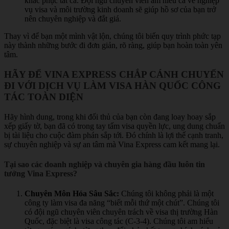
khắc phục tất cả. Đội ngũ chuyên viên am hiểu cả về nghiệp
vụ visa và môi trường kinh doanh sẽ giúp hồ sơ của bạn trở
nên chuyên nghiệp và đắt giá.
Thay vì để bạn một mình vật lộn, chúng tôi biến quy trình phức tạp
này thành những bước đi đơn giản, rõ ràng, giúp bạn hoàn toàn yên
tâm.
HÃY ĐỂ VINA EXPRESS CHẮP CÁNH CHUYẾN
ĐI VỚI DỊCH VỤ LÀM VISA HÀN QUỐC CÔNG
TÁC TOÀN DIỆN
Hãy hình dung, trong khi đối thủ của bạn còn đang loay hoay sắp
xếp giấy tờ, bạn đã có trong tay tấm visa quyền lực, ung dung chuẩn
bị tài liệu cho cuộc đàm phán sắp tới. Đó chính là lợi thế cạnh tranh,
sự chuyên nghiệp và sự an tâm mà Vina Express cam kết mang lại.
Tại sao các doanh nghiệp và chuyên gia hàng đầu luôn tin
tưởng Vina Express?
Chuyên Môn Hóa Sâu Sắc:
Chúng tôi không phải là một
công ty làm visa đa năng “biết mỗi thứ một chút”. Chúng tôi
có đội ngũ chuyên viên chuyên trách về visa thị trường Hàn
Quốc, đặc biệt là visa công tác (C-3-4). Chúng tôi am hiểu