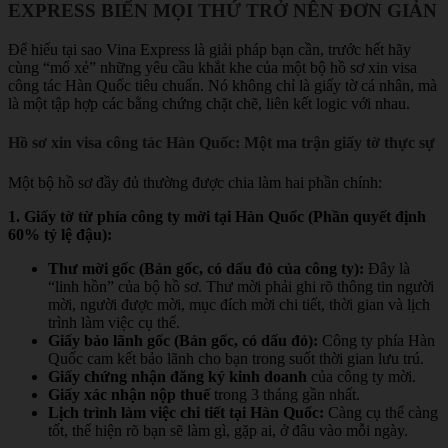
EXPRESS BIẾN MỌI THỨ TRỞ NÊN ĐƠN GIẢN
Để hiểu tại sao Vina Express là giải pháp bạn cần, trước hết hãy
cùng “mổ xẻ” những yêu cầu khắt khe của một bộ hồ sơ xin visa
công tác Hàn Quốc tiêu chuẩn. Nó không chỉ là giấy tờ cá nhân, mà
là một tập hợp các bằng chứng chặt chẽ, liên kết logic với nhau.
Hồ sơ xin visa công tác Hàn Quốc: Một ma trận giấy tờ thực sự
Một bộ hồ sơ đầy đủ thường được chia làm hai phần chính:
1. Giấy tờ từ phía công ty mời tại Hàn Quốc (Phần quyết định
60% tỷ lệ đậu):
Thư mời gốc (Bản gốc, có dấu đỏ của công ty):
Đây là
“linh hồn” của bộ hồ sơ. Thư mời phải ghi rõ thông tin người
mời, người được mời, mục đích mời chi tiết, thời gian và lịch
trình làm việc cụ thể.
Giấy bảo lãnh gốc (Bản gốc, có dấu đỏ):
Công ty phía Hàn
Quốc cam kết bảo lãnh cho bạn trong suốt thời gian lưu trú.
Giấy chứng nhận đăng ký kinh doanh
của công ty mời.
Giấy xác nhận nộp thuế
trong 3 tháng gần nhất.
Lịch trình làm việc chi tiết tại Hàn Quốc:
Càng cụ thể càng
tốt, thể hiện rõ bạn sẽ làm gì, gặp ai, ở đâu vào mỗi ngày.