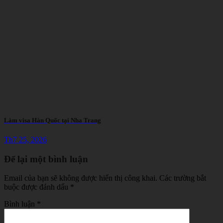
Làm visa Hàn Quốc tại Nha Trang
Th7 25, 2026
Để lại một bình luận
Email của bạn sẽ không được hiển thị công khai.
Các trường bắt
buộc được đánh dấu
*
Bình luận
*