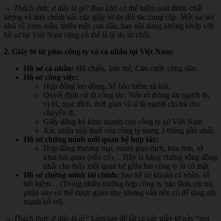
→ Thách thức ở đây là gì?
Bạn khó có thể kiểm soát được chất
lượng và tính chính xác của giấy tờ do đối tác cung cấp. Một sai sót
nhỏ về form mẫu, thiếu một con dấu, hay nội dung không khớp với
hồ sơ tại Việt Nam cũng có thể là lý do từ chối.
2. Giấy tờ từ phía công ty và cá nhân tại Việt Nam:
Hồ sơ cá nhân:
Hộ chiếu, ảnh thẻ, Căn cước công dân…
Hồ sơ công việc:
Hợp đồng lao động, Sổ bảo hiểm xã hội.
Quyết định cử đi công tác: Nêu rõ thông tin người đi,
vị trí, mục đích, thời gian và ai là người chi trả cho
chuyến đi.
Giấy đăng ký kinh doanh của công ty tại Việt Nam.
Xác nhận nộp thuế của công ty trong 3 tháng gần nhất.
Hồ sơ chứng minh mối quan hệ hợp tác:
Hợp đồng thương mại, email giao dịch, hóa đơn, tờ
khai hải quan (nếu có)… Đây là bằng chứng sống động
nhất cho thấy mối quan hệ giữa hai công ty là có thật.
Hồ sơ chứng minh tài chính:
Sao kê tài khoản cá nhân, sổ
tiết kiệm… (Trong nhiều trường hợp công ty bảo lãnh chi trả,
phần này có thể được giảm nhẹ nhưng vẫn nên có để tăng sức
mạnh hồ sơ).
→ Thách thức ở đây là gì?
Làm sao để tất cả các giấy tờ này “nói