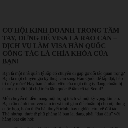
CƠ HỘI KINH DOANH TRONG TẦM
TAY, ĐỪNG ĐỂ VISA LÀ RÀO CẢN –
DỊCH VỤ LÀM VISA HÀN QUỐC
CÔNG TÁC LÀ CHÌA KHÓA CỦA
BẠN!
Bạn là một nhà quản lý sắp có chuyến đi gặp gỡ đối tác quan trọng?
Bạn là một chuyên gia kỹ thuật cần sang Hàn Quốc để lắp đặt, bảo
trì máy móc? Hay bạn là nhân viên của một công ty đang chuẩn bị
tham dự một hội chợ triển lãm quốc tế tầm cỡ tại Seoul?
Mỗi chuyến đi đều mang một trọng trách và một kỳ vọng lớn lao.
Bạn cần dành trọn vẹn tâm trí và thời gian để chuẩn bị cho nội dung
cuộc họp, hoàn thiện bài thuyết trình, hay nghiên cứu về đối tác.
Thế nhưng, thực tế phũ phàng là bạn lại đang phải “đau đầu” với
hàng loạt câu hỏi: