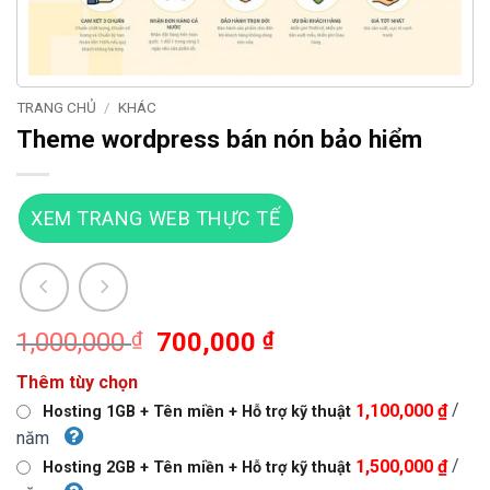
TRANG CHỦ
/
KHÁC
Theme wordpress bán nón bảo hiểm
XEM TRANG WEB THỰC TẾ
Giá
Giá
1,000,000
₫
700,000
₫
gốc
hiện
Thêm tùy chọn
là:
tại
/
1,100,000 ₫
Hosting 1GB + Tên miền + Hỗ trợ kỹ thuật
1,000,000 ₫.
là:
năm
700,000 ₫.
/
1,500,000 ₫
Hosting 2GB + Tên miền + Hỗ trợ kỹ thuật