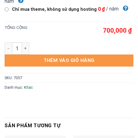
năm
/ năm
0 ₫
Chỉ mua theme, không sử dụng hosting
TỔNG CỘNG
700,000 ₫
Theme wordpress bán nón bảo hiểm số lượng
THÊM VÀO GIỎ HÀNG
SKU:
7057
Danh mục:
Khác
SẢN PHẨM TƯƠNG TỰ