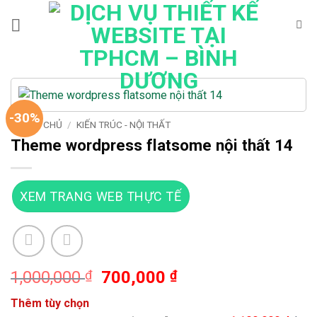
Bỏ
qua
nội
dung
-30%
TRANG CHỦ
/
KIẾN TRÚC - NỘI THẤT
Theme wordpress flatsome nội thất 14
XEM TRANG WEB THỰC TẾ
Giá
Giá
1,000,000
₫
700,000
₫
gốc
hiện
Thêm tùy chọn
là:
tại