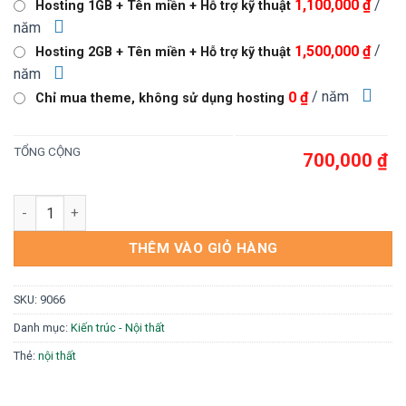
/
1,100,000 ₫
Hosting 1GB + Tên miền + Hỗ trợ kỹ thuật
1,000,000 ₫.
là:
năm
700,000 ₫.
/
1,500,000 ₫
Hosting 2GB + Tên miền + Hỗ trợ kỹ thuật
năm
/ năm
0 ₫
Chỉ mua theme, không sử dụng hosting
TỔNG CỘNG
700,000 ₫
Theme wordpress flatsome nội thất 14 số lượng
THÊM VÀO GIỎ HÀNG
SKU:
9066
Danh mục:
Kiến trúc - Nội thất
Thẻ:
nội thất