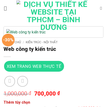
Bỏ
qua
nội
dung
-30%
TRANG CHỦ
/
KIẾN TRÚC - NỘI THẤT
Web công ty kiến trúc
XEM TRANG WEB THỰC TẾ
Giá
Giá
1,000,000
₫
700,000
₫
gốc
hiện
Thêm tùy chọn
là:
tại