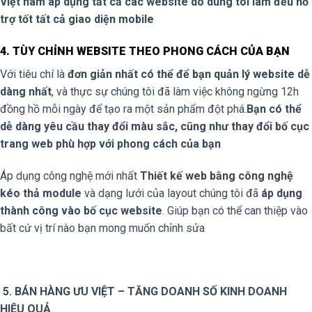
Việt nam áp dụng tất cả các website do dúng tôi làm đều hỗ
trợ tốt tất cả giao diện mobile
4. TÙY CHỈNH WEBSITE THEO PHONG CÁCH CỦA BẠN
Với tiêu chí là
đơn giản nhất có thể để bạn quản lý website dễ
dàng nhất
, và thực sự chúng tôi đã làm việc không ngừng 12h
đồng hồ mỗi ngày để tạo ra một sản phẩm đột phá.
Bạn có thể
dễ dàng yêu cầu thay đổi màu sắc, cũng như thay đổi bố cục
trang web phù hợp với phong cách của bạn
Áp dụng công nghệ mới nhất
Thiết kế web bằng công nghệ
kéo thả module
và dạng lưới của layout chúng tôi đã
áp dụng
thành công vào bố cục website
. Giúp bạn có thể can thiệp vào
bất cứ vị trí nào bạn mong muốn chỉnh sửa
5. BÁN HÀNG ƯU VIỆT – TĂNG DOANH SỐ KINH DOANH
HIỆU QUẢ