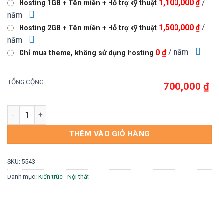
/
1,100,000 ₫
Hosting 1GB + Tên miền + Hỗ trợ kỹ thuật
1,000,000 ₫.
là:
năm
700,000 ₫.
/
1,500,000 ₫
Hosting 2GB + Tên miền + Hỗ trợ kỹ thuật
năm
/ năm
0 ₫
Chỉ mua theme, không sử dụng hosting
TỔNG CỘNG
700,000 ₫
Web công ty kiến trúc số lượng
THÊM VÀO GIỎ HÀNG
SKU:
5543
Danh mục:
Kiến trúc - Nội thất