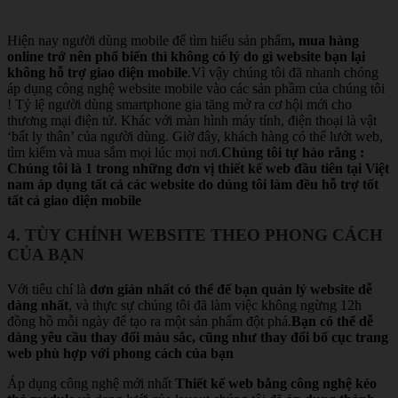
Hiện nay người dùng mobile để tìm hiểu sản phẩm
, mua hàng
online trở nên phổ biến thì không có lý do gì website bạn lại
không hỗ trợ giao diện mobile
.Vì vậy chúng tôi đã nhanh chóng
áp dụng công nghệ website mobile vào các sản phầm của chúng tôi
! Tỷ lệ người dùng smartphone gia tăng mở ra cơ hội mới cho
thương mại điện tử. Khác với màn hình máy tính, điện thoại là vật
‘bất ly thân’ của người dùng. Giờ đây, khách hàng có thể lướt web,
tìm kiếm và mua sắm mọi lúc mọi nơi.
Chúng tôi tự hào rằng :
Chúng tôi là 1 trong những đơn vị thiết kế web đầu tiên tại Việt
nam áp dụng tất cả các website do dúng tôi làm đều hỗ trợ tốt
tất cả giao diện mobile
4. TÙY CHỈNH WEBSITE THEO PHONG CÁCH
CỦA BẠN
Với tiêu chí là
đơn giản nhất có thể để bạn quản lý website dễ
dàng nhất
, và thực sự chúng tôi đã làm việc không ngừng 12h
đồng hồ mỗi ngày để tạo ra một sản phẩm đột phá.
Bạn có thể dễ
dàng yêu cầu thay đổi màu sắc, cũng như thay đổi bố cục trang
web phù hợp với phong cách của bạn
Áp dụng công nghệ mới nhất
Thiết kế web bằng công nghệ kéo