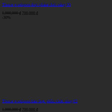
Theme wordpress thực phẩm chức năng 03
Giá
Giá
1,000,000
₫
700,000
₫
gốc
hiện
-30%
là:
tại
1,000,000 ₫.
là:
700,000 ₫.
Theme wordpress bán thực phẩm chức năng 02
Giá
Giá
1,000,000
₫
700,000
₫