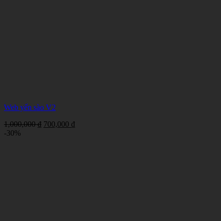
Web yến sào V2
Giá
Giá
1,000,000
₫
700,000
₫
gốc
hiện
-30%
là:
tại
1,000,000 ₫.
là:
700,000 ₫.