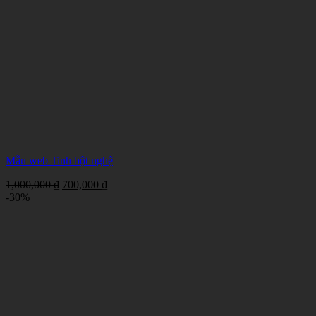
Mẫu web Tinh bột nghệ
Giá
Giá
1,000,000
₫
700,000
₫
gốc
hiện
-30%
là:
tại
1,000,000 ₫.
là:
700,000 ₫.