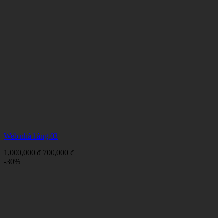
Web nhà hàng 03
Giá
Giá
1,000,000
₫
700,000
₫
gốc
hiện
-30%
là:
tại
1,000,000 ₫.
là:
700,000 ₫.