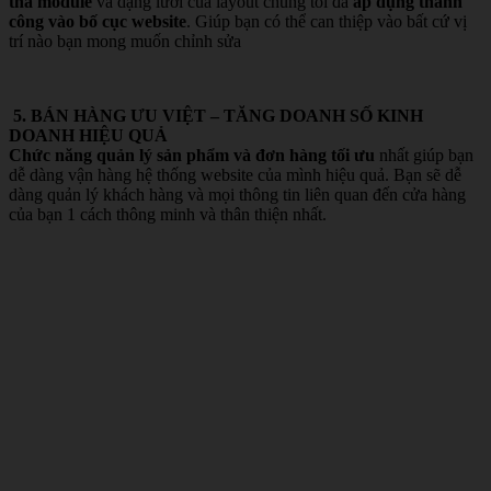
thả module
và dạng lưới của layout chúng tôi đã
áp dụng thành
công vào bố cục website
. Giúp bạn có thể can thiệp vào bất cứ vị
trí nào bạn mong muốn chỉnh sửa
5. BÁN HÀNG ƯU VIỆT – TĂNG DOANH SỐ KINH
DOANH HIỆU QUẢ
Chức năng quản lý sản phẩm và đơn hàng tối ưu
nhất giúp bạn
dễ dàng vận hàng hệ thống website của mình hiệu quả. Bạn sẽ dễ
dàng quản lý khách hàng và mọi thông tin liên quan đến cửa hàng
của bạn 1 cách thông minh và thân thiện nhất.