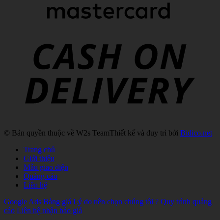
C
D
© Bản quyền thuộc về W2s Team
Thiết kế và duy trì bởi
Bidico.net
Trang chủ
Giới thiệu
Mẫu giao diện
Quảng cáo
Liên hệ
Google Ads
Bảng giá
Lý do nên chọn chúng tôi ?
Quy trình quảng
cáo
Liên hệ nhận báo giá