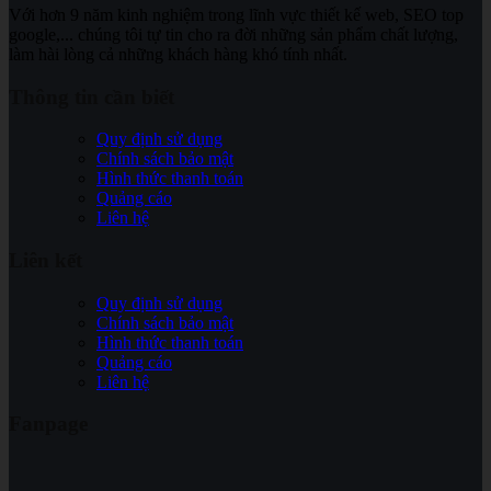
Với hơn 9 năm kinh nghiệm trong lĩnh vực thiết kế web, SEO top
google,... chúng tôi tự tin cho ra đời những sản phẩm chất lượng,
làm hài lòng cả những khách hàng khó tính nhất.
Thông tin cần biết
Quy định sử dụng
Chính sách bảo mật
Hình thức thanh toán
Quảng cáo
Liên hệ
Liên kết
Quy định sử dụng
Chính sách bảo mật
Hình thức thanh toán
Quảng cáo
Liên hệ
Fanpage