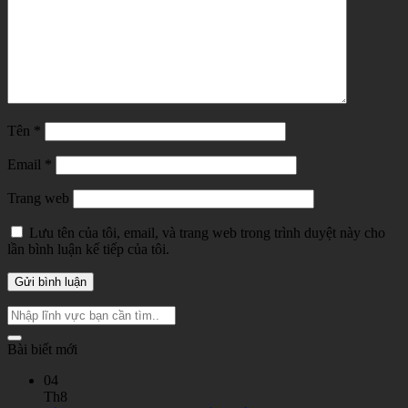
Tên
*
Email
*
Trang web
Lưu tên của tôi, email, và trang web trong trình duyệt này cho
lần bình luận kế tiếp của tôi.
Bài biết mới
04
Th8