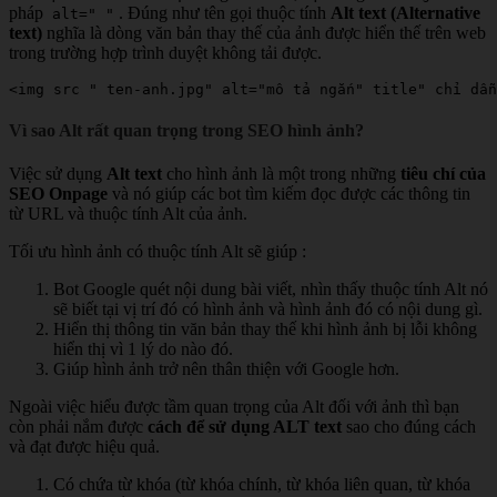
pháp
. Đúng như tên gọi thuộc tính
Alt text (Alternative
alt=" "
text)
nghĩa là dòng văn bản thay thế của ảnh được hiển thế trên web
trong trường hợp trình duyệt không tải được.
<img src " ten-anh.jpg" alt="mô tả ngắn" title" chỉ dẫn
Vì sao Alt rất quan trọng trong SEO hình ảnh?
Việc sử dụng
Alt text
cho hình ảnh là một trong những
tiêu chí của
SEO Onpage
và nó giúp các bot tìm kiếm đọc được các thông tin
từ URL và thuộc tính Alt của ảnh.
Tối ưu hình ảnh có thuộc tính Alt sẽ giúp :
Bot Google quét nội dung bài viết, nhìn thấy thuộc tính Alt nó
sẽ biết tại vị trí đó có hình ảnh và hình ảnh đó có nội dung gì.
Hiển thị thông tin văn bản thay thế khi hình ảnh bị lỗi không
hiển thị vì 1 lý do nào đó.
Giúp hình ảnh trở nên thân thiện với Google hơn.
Ngoài việc hiểu được tầm quan trọng của Alt đối với ảnh thì bạn
còn phải nắm được
cách để sử dụng ALT text
sao cho đúng cách
và đạt được hiệu quả.
Có chứa từ khóa (từ khóa chính, từ khóa liên quan, từ khóa