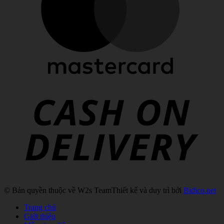
C
D
© Bản quyền thuộc về W2s Team
Thiết kế và duy trì bởi
Bidico.net
Trang chủ
Giới thiệu