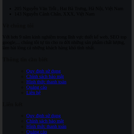
205 Nguyễn Văn Trỗi , Hai Bà Trưng, Hà Nội, Việt Nam
143 Nguyễn Cảnh Chân, XXX, Việt Nam
Về chúng tôi
Với hơn 9 năm kinh nghiệm trong lĩnh vực thiết kế web, SEO top
google,... chúng tôi tự tin cho ra đời những sản phẩm chất lượng,
làm hài lòng cả những khách hàng khó tính nhất.
Thông tin cần biết
Quy định sử dụng
Chính sách bảo mật
Hình thức thanh toán
Quảng cáo
Liên hệ
Liên kết
Quy định sử dụng
Chính sách bảo mật
Hình thức thanh toán
Quảng cáo