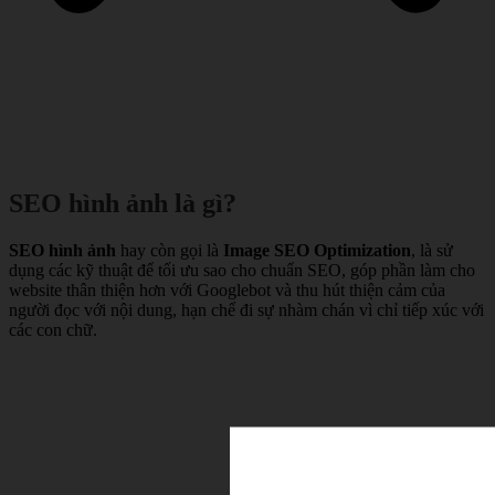
SEO hình ảnh là gì?
SEO hình ảnh
hay còn gọi là
Image SEO Optimization
, là sử
dụng các kỹ thuật để tối ưu sao cho chuẩn SEO, góp phần làm cho
website thân thiện hơn với Googlebot và thu hút thiện cảm của
người đọc với nội dung, hạn chế đi sự nhàm chán vì chỉ tiếp xúc với
các con chữ.