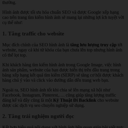
thường.
Hình ảnh được tối ưu hóa chuẩn SEO và được Google xếp hạng
cao trên trang tìm kiếm hình ảnh sẽ mang lại những lợi ích tuyệt vời
cụ thể như:
1. Tăng traffic cho website
Mục đích chính của SEO hình ảnh là
tăng lưu lượng truy cập
tới
website, ngay cả khi từ khóa của bạn chưa lên top nhưng hình ảnh
có thể lọt top.
Khi khách hàng tìm kiếm hình ảnh trong Google Image, việc hình
ảnh sản phẩm, website của bạn được hiển thị trên đầu trang trong
bảng xếp hạng kết quả tìm kiếm (SERP) sẽ tăng cơ hội được khách
hàng chú ý vào và click vào đường dẫn đến trang web bạn.
Ngoài ra, SEO hình ảnh tốt khi chia sẻ lên mạng xã hội như
Facebook, Instagram, Pinterest,…. cũng giúp tăng lượng traffic
đáng kể và đây cũng là một
Kỹ Thuật Đi Backlink
cho website
được các dịch vụ seo chuyên nghiệp sử dụng.
2. Tăng trải nghiệm người đọc
Kết hợp hiệu quả nội dung với hình ảnh liên quan giúp bài viết trực