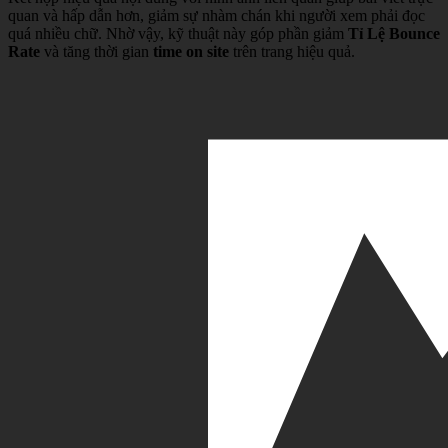
quan và hấp dẫn hơn, giảm sự nhàm chán khi người xem phải đọc
quá nhiều chữ. Nhờ vậy, kỹ thuật này góp phần giảm
Tỉ Lệ Bounce
Rate
và tăng thời gian
time on site
trên trang hiệu quả.