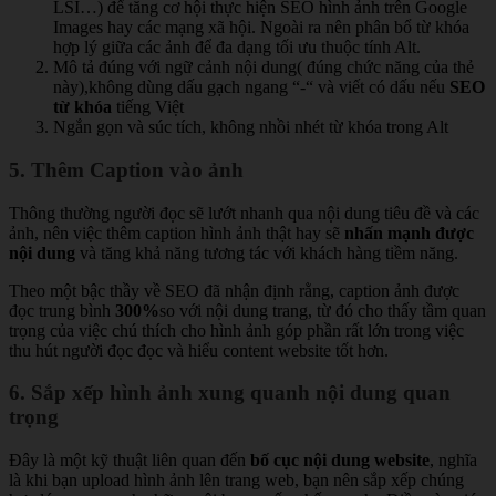
LSI…) để tăng cơ hội thực hiện SEO hình ảnh trên Google
Images hay các mạng xã hội. Ngoài ra nên phân bổ từ khóa
hợp lý giữa các ảnh để đa dạng tối ưu thuộc tính Alt.
Mô tả đúng với ngữ cảnh nội dung( đúng chức năng của thẻ
này),không dùng dấu gạch ngang “-“ và viết có dấu nếu
SEO
từ khóa
tiếng Việt
Ngắn gọn và súc tích, không nhồi nhét từ khóa trong Alt
5. Thêm Caption vào ảnh
Thông thường người đọc sẽ lướt nhanh qua nội dung tiêu đề và các
ảnh, nên việc thêm caption hình ảnh thật hay sẽ
nhấn mạnh được
nội dung
và tăng khả năng tương tác với khách hàng tiềm năng.
Theo một bậc thầy về SEO đã nhận định rằng, caption ảnh được
đọc trung bình
300%
so với nội dung trang, từ đó cho thấy tầm quan
trọng của việc chú thích cho hình ảnh góp phần rất lớn trong việc
thu hút người đọc đọc và hiểu content website tốt hơn.
6. Sắp xếp hình ảnh xung quanh nội dung quan
trọng
Đây là một kỹ thuật liên quan đến
bố cục nội dung website
, nghĩa
là khi bạn upload hình ảnh lên trang web, bạn nên sắp xếp chúng