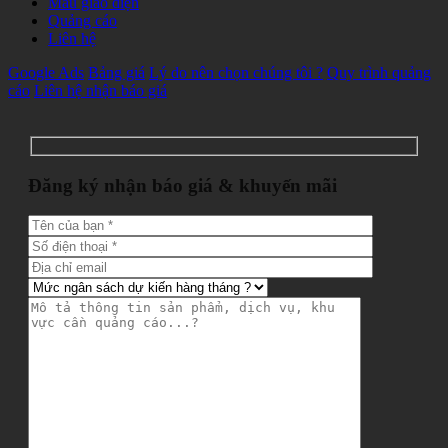
Mẫu giao diện
Quảng cáo
Liên hệ
Google Ads
Bảng giá
Lý do nên chọn chúng tôi ?
Quy trình quảng
cáo
Liên hệ nhận báo giá
Đăng ký nhận báo giá & khuyến mãi