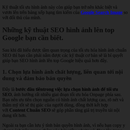
Kỹ thuật tối ưu hình ảnh này còn giúp bạn trở nên khác biệt và
vươn lên trên bảng xếp hạng tìm kiếm của
Google Search Image
so
với đối thủ của mình.
Những kỹ thuật SEO hình ảnh lên top
Google bạn cần biết.
Sau khi đã hiểu được tầm quan trọng của tối ưu hóa hình ảnh chuẩn
SEO thì bạn cần phải nắm được các kỹ thuật cơ bản sẽ là bí quyết
giúp bạn SEO hình ảnh lên top Google hiệu quả hơn đây.
1. Chọn lựa hình ảnh chất lượng, liên quan tới nội
dung và đảm bảo bản quyền
Đây là
bước đầu tiên
trong việc lựa chọn hình ảnh để tối ưu
SEO
, ảnh hưởng rất nhiều giai đoạn tối ưu hóa Onpage phía sau.
Bạn nên ưu tiên chọn nguồn có hình ảnh chất lượng cao, rõ nét và
thẩm mỹ tốt sẽ thị giác của người dùng, đồng thời kết hợp
với
Content Chuẩn SEO
sẽ góp phần tăng giá trị truyền tải nội
dung tốt hơn.
Ngoài ra bạn cần lưu ý tính bản quyền hình ảnh, vì nếu bạn copy y