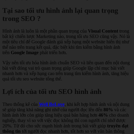
Tại sao tối ưu hình ảnh lại quan trọng
trong SEO ?
Hình ảnh là luôn là một phần quan trọng của
Visual Content
trong
bất kỳ chiến lược Marketing nào, trong tối ưu SEO cũng vậy. Nó là
một tiêu chí để Google đánh giá xếp hạng một website hiển thị như
thế nào trên trang kết quả, đặc biệt khi tìm kiếm bằng hình ảnh
trên
Google Image
phát triển hơn.
Vậy nên tối ưu hóa hình ảnh chuẩn SEO và liên quan đến nội dung
bài viết đóng vai trò quan trọng giúp Google lập chỉ mục bài viết
nhanh hơn và xếp hạng cao trên trang tìm kiếm hình ảnh, tăng hiệu
quả tối ưu seo website tổng thể.
Lợi ích của tối ưu SEO hình ảnh
Theo thống kê của
Well BeLove
, khi kết hợp hình ảnh và nội dung
sẽ giúp tăng khả năng ghi nhớ của người đọc lên đến
80%
và các
hình ảnh lớn còn giúp tăng hiệu quả bán hàng hơn
46%
cho doanh
nghiệp, thay vì so với việc đọc không thì con người chỉ nhớ được
20%. Từ đó cho sức mạnh hình ảnh trong bài viết giúp
truyền đạt
thông tin
tới người đọc nhanh hơn, tốt hơn so với văn bản thông