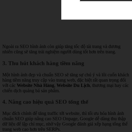
Ngoài ra SEO hình ảnh còn giúp tăng tốc độ tải trang và đương
nhiên cũng sẽ tăng trải nghiệm người dùng tốt hơn trên trang.
3. Thu hút khách hàng tiềm năng
Một hình ảnh đẹp và chuẩn SEO sẽ tăng sự chú ý và lôi cuốn khách
hàng tiềm năng truy cập vào trang web, đặc biệt rất quan trọng đối
với các
Website Nhà Hàng
,
Website Du Lịch
, thương mại hay các
chiến dịch quảng bá sản phẩm.
4. Nâng cao hiệu quả SEO tổng thể
Mục đích chính để tăng traffic tới website, thì tối ưu hóa hình ảnh
chuẩn SEO giúp nâng cao SEO Onpage, Google dễ dàng thu thập
dữ liệu để lập chỉ mục, nhờ vậy Google đánh giá xếp hạng tổng thể
trang web cao hơn trên SERPs.