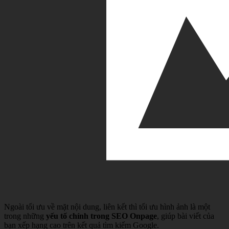
Ngoài tối ưu về mặt nội dung, liên kết thì tối ưu hình ảnh là một
trong những
yếu tố chính trong SEO Onpage
, giúp bài viết của
bạn xếp hạng cao trên kết quả tìm kiếm Google.