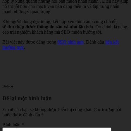
hợp lý xung quanh những nội bạn muốn nhấn mạnh . Điều này giúp
hỗ trợ tốt hơn cho mạch văn bản đang diễn ra và tập trung nhấn
mạnh những ý quan trọng.
Khi người dùng đọc trang, kết hợp xem hình ảnh cùng chủ đề,
sẽ
thu thập được thông tin sâu và nhớ lâu
hơn. Đó chính là nâng
cao trải nghiệm khách hàng mà SEO muốn hướng tới.
Bài viết này được đăng trong
SEO hình ảnh
. Đánh dấu
liên kết
thường trực
.
Bidico
Để lại một bình luận
Email của bạn sẽ không được hiển thị công khai.
Các trường bắt
buộc được đánh dấu
*
Bình luận
*