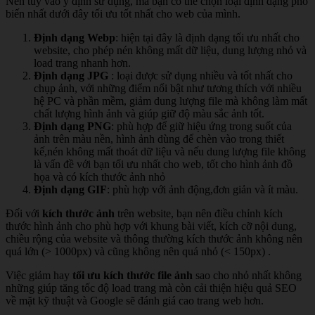
Nên tùy vào ý định sử dụng, mà bạn có thể chọn loại định dạng phổ
biến nhất dưới đây tối ưu tốt nhất cho web của mình.
Định dạng Webp
: hiện tại đây là định dạng tối ưu nhất cho
website, cho phép nén không mất dữ liệu, dung lượng nhỏ và
load trang nhanh hơn.
Định dạng JPG
: loại được sử dụng nhiều và tốt nhất cho
chụp ảnh, với những điểm nổi bật như tương thích với nhiều
hệ PC và phần mềm, giảm dung lượng file mà không làm mất
chất lượng hình ảnh và giúp giữ độ màu sắc ảnh tốt.
Định dạng PNG
: phù hợp để giữ hiệu ứng trong suốt của
ảnh trên màu nền, hình ảnh dùng để chèn vào trong thiết
kế,nén không mất thoát dữ liệu và nếu dung lượng file không
là vấn đề với bạn tối ưu nhất cho web, tốt cho hình ảnh đồ
họa và có kích thước ảnh nhỏ
Định dạng GIF
: phù hợp với ảnh động,đơn giản và ít màu.
Đối với
kích thước ảnh
trên website, bạn nên điều chỉnh kích
thước hình ảnh cho phù hợp với khung bài viết, kích cỡ nội dung,
chiều rộng của website và thông thường kích thước ảnh không nên
quá lớn (> 1000px) và cũng không nên quá nhỏ (< 150px) .
Việc giảm hay
tối ưu kích thước file ảnh
sao cho nhỏ nhất không
những giúp tăng tốc độ load trang mà còn cải thiện hiệu quả SEO
về mặt kỹ thuật và Google sẽ đánh giá cao trang web hơn.