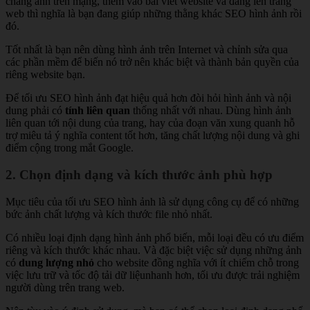
chang ảnh trên mạng, thêm vào bài viết website và đăng lên trang
web thì nghĩa là bạn đang giúp những thằng khác SEO hình ảnh rồi
đó.
Tốt nhất là bạn nên dùng hình ảnh trên Internet và chỉnh sửa qua
các phần mềm để biến nó trở nên khác biệt và thành bản quyền của
riêng website bạn.
Để tối ưu SEO hình ảnh đạt hiệu quả hơn đòi hỏi hình ảnh và nội
dung phải có
tính liên quan
thống nhất với nhau. Dùng hình ảnh
liên quan tới nội dung của trang, hay của đoạn văn xung quanh hỗ
trợ miêu tả ý nghĩa content tốt hơn, tăng chất lượng nội dung và ghi
điểm cộng trong mắt Google.
2. Chọn định dạng và kích thước ảnh phù hợp
Mục tiêu của tối ưu SEO hình ảnh là sử dụng công cụ để có những
bức ảnh chất lượng và kích thước file nhỏ nhất.
Có nhiều loại định dạng hình ảnh phổ biến, mỗi loại đều có ưu điểm
riêng và kích thước khác nhau. Và đặc biệt việc sử dụng những ảnh
có
dung lượng nhỏ
cho website đồng nghĩa với ít chiếm chỗ trong
việc lưu trữ và tốc độ tải dữ liệunhanh hơn, tối ưu được trải nghiệm
người dùng trên trang web.