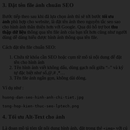
3. Đặt tên file ảnh chuẩn SEO
Bước tiếp theo sau khi đã lựa chọn ảnh thì sẽ tới bước
tối ưu
ảnh
phù hợp cho website, là đặt tên ảnh theo nguyên tắc seo sao
cho hình ảnh thân thiện hơn với Google. Qua đó hỗ trợ bot
thu
thập dữ liệu
thông qua tên file ảnh của bạn tốt hơn cũng như người
dùng dễ dàng hiểu được hình ảnh thông qua tên file.
Cách đặt tên file chuẩn SEO:
Chứa từ khóa cần SEO hoặc cụm từ mô tả nội dung để đặt
tên cho hình ảnh
Tên hình ảnh viết không dấu, dùng gạch nối giữa “–” và ký
tự đặc biệt như số,@,# ,*…
Tên file ảnh ngắn gọn, không dài dòng.
Ví dụ như :
huong-dan-seo-hinh-anh-chi-tiet.jpg

tong-hop-kien-thuc-seo-lptech.png
4. Tối ưu Alt-Text cho ảnh
Là đoạn mô tả tóm tắt nội dung hình ảnh, đặt trong thẻ
với cú
<img>