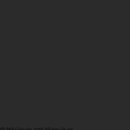
ất Phật Giáo này, trước hết bạn cần xin