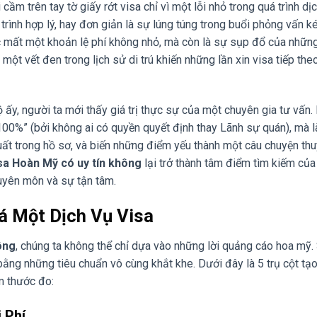
ầm trên tay tờ giấy rớt visa chỉ vì một lỗi nhỏ trong quá trình dị
trình hợp lý, hay đơn giản là sự lúng túng trong buổi phỏng vấn k
ệc mất một khoản lệ phí không nhỏ, mà còn là sự sụp đổ của nhữn
một vết đen trong lịch sử di trú khiến những lần xin visa tiếp theo
ấy, người ta mới thấy giá trị thực sự của một chuyên gia tư vấn.
 100%” (bởi không ai có quyền quyết định thay Lãnh sự quán), mà l
uất trong hồ sơ, và biến những điểm yếu thành một câu chuyện thu
sa Hoàn Mỹ có uy tín không
lại trở thành tâm điểm tìm kiếm củ
yên môn và sự tận tâm.
iá Một Dịch Vụ Visa
ông
, chúng ta không thể chỉ dựa vào những lời quảng cáo hoa mỹ.
 bằng những tiêu chuẩn vô cùng khắt khe. Dưới đây là 5 trụ cột tạ
m thước đo:
 Phí