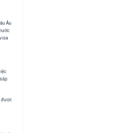
hâu Âu
 nước
visa
việc
 sắp
y được