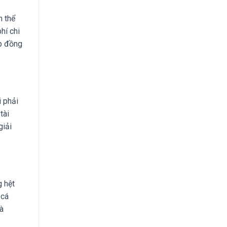
h thể
hí chi
ợp đồng
i phải
tài
giải
g hệt
 cá
và