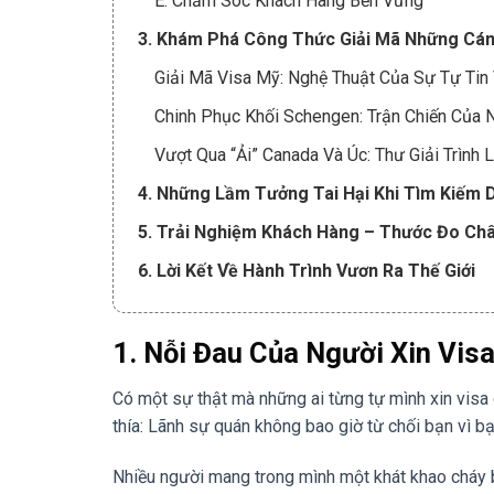
E. Chăm Sóc Khách Hàng Bền Vững
3. Khám Phá Công Thức Giải Mã Những Cán
Giải Mã Visa Mỹ: Nghệ Thuật Của Sự Tự Ti
Chinh Phục Khối Schengen: Trận Chiến Của
Vượt Qua “Ải” Canada Và Úc: Thư Giải Trình 
4. Những Lầm Tưởng Tai Hại Khi Tìm Kiếm D
5. Trải Nghiệm Khách Hàng – Thước Đo Châ
6. Lời Kết Về Hành Trình Vươn Ra Thế Giới
1. Nỗi Đau Của Người Xin Vis
Có một sự thật mà những ai từng tự mình xin visa
thía: Lãnh sự quán không bao giờ từ chối bạn vì bạn 
Nhiều người mang trong mình một khát khao cháy 