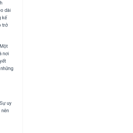
ch
éo dài
g kế
 trở
 Một
à nơi
yết
a những
 Sự uy
o nên