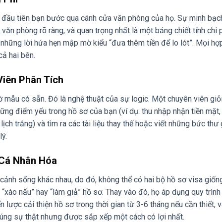
út đầu tiên bạn bước qua cánh cửa văn phòng của họ. Sự minh bạc
 văn phòng rõ ràng, và quan trọng nhất là một bảng chiết tính chi p
 những lời hứa hẹn mập mờ kiểu “đưa thêm tiền để lo lót”. Mọi h
cả hai bên.
Viên Phân Tích
ờ mẫu có sẵn. Đó là nghệ thuật của sự logic. Một chuyên viên giỏ
ững điểm yếu trong hồ sơ của bạn (ví dụ: thu nhập nhận tiền mặt, 
ch trắng) và tìm ra các tài liệu thay thế hoặc viết những bức thư 
lý.
 Cá Nhân Hóa
cảnh sống khác nhau, do đó, không thể có hai bộ hồ sơ visa giốn
c “xào nấu” hay “làm giả” hồ sơ. Thay vào đó, họ áp dụng quy trình
ến lược cải thiện hồ sơ trong thời gian từ 3-6 tháng nếu cần thiết, 
úng sự thật nhưng được sắp xếp một cách có lợi nhất.