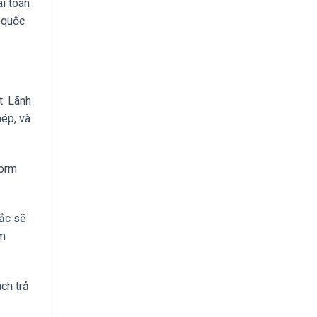
ài toán
 quốc
t. Lãnh
hép, và
form
sắc sẽ
ểm
ch trả