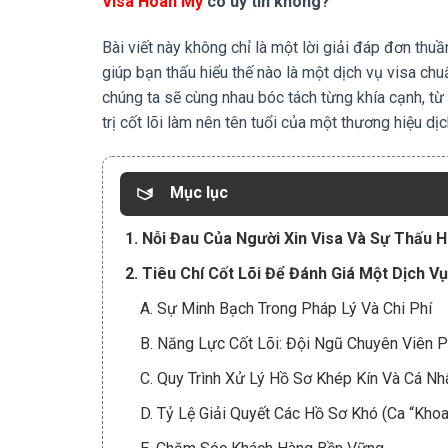
Visa Hoàn Mỹ
có uy tín không?
Bài viết này không chỉ là một lời giải đáp đơn th
giúp bạn thấu hiểu thế nào là một dịch vụ visa ch
chúng ta sẽ cùng nhau bóc tách từng khía cạnh, từ 
trị cốt lõi làm nên tên tuổi của một thương hiệu dịch
Mục lục
1. Nỗi Đau Của Người Xin Visa Và Sự Thấu H
2. Tiêu Chí Cốt Lõi Để Đánh Giá Một Dịch Vụ
A. Sự Minh Bạch Trong Pháp Lý Và Chi Phí
B. Năng Lực Cốt Lõi: Đội Ngũ Chuyên Viên P
C. Quy Trình Xử Lý Hồ Sơ Khép Kín Và Cá N
D. Tỷ Lệ Giải Quyết Các Hồ Sơ Khó (Ca “Khoa