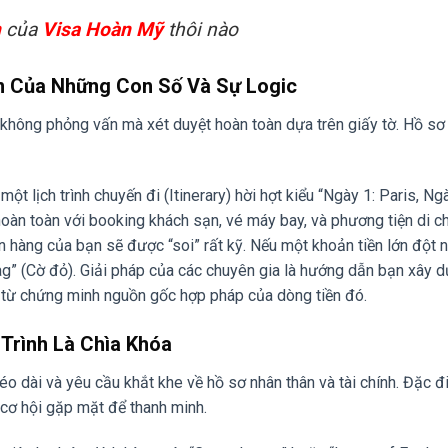
n
của
Visa Hoàn Mỹ
thôi nào
ến Của Những Con Số Và Sự Logic
không phỏng vấn mà xét duyệt hoàn toàn dựa trên giấy tờ. Hồ sơ
t lịch trình chuyến đi (Itinerary) hời hợt kiểu “Ngày 1: Paris, Ngà
hoàn toàn với booking khách sạn, vé máy bay, và phương tiện di c
ân hàng của bạn sẽ được “soi” rất kỹ. Nếu một khoản tiền lớn đột 
ag” (Cờ đỏ). Giải pháp của các chuyên gia là hướng dẫn bạn xây 
g từ chứng minh nguồn gốc hợp pháp của dòng tiền đó.
 Trình Là Chìa Khóa
 kéo dài và yêu cầu khắt khe về hồ sơ nhân thân và tài chính. Đặc 
 cơ hội gặp mặt để thanh minh.