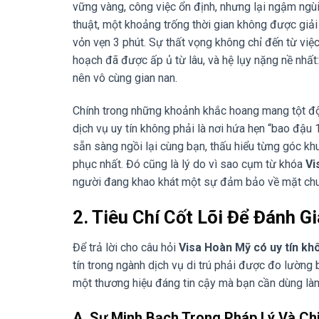
vững vàng, công việc ổn định, nhưng lại ngậm ngùi c
thuật, một khoảng trống thời gian không được giải 
vỏn vẹn 3 phút. Sự thất vọng không chỉ đến từ vi
hoạch đã được ấp ủ từ lâu, và hệ lụy nặng nề nhất: 
nên vô cùng gian nan.
Chính trong những khoảnh khắc hoang mang tột độ 
dịch vụ uy tín không phải là nơi hứa hẹn “bao đậu
sẵn sàng ngồi lại cùng bạn, thấu hiểu từng góc kh
phục nhất. Đó cũng là lý do vì sao cụm từ khóa
Vi
người đang khao khát một sự đảm bảo về mặt chu
2. Tiêu Chí Cốt Lõi Để Đánh G
Để trả lời cho câu hỏi
Visa Hoàn Mỹ có uy tín kh
tín trong ngành dịch vụ di trú phải được đo lường
một thương hiệu đáng tin cậy mà bạn cần dùng là
A. Sự Minh Bạch Trong Pháp Lý Và Chi