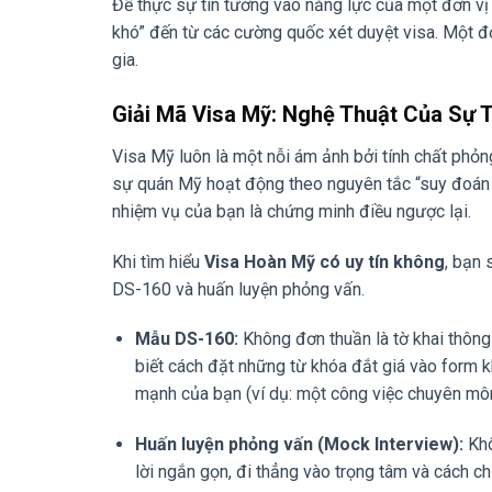
Để thực sự tin tưởng vào năng lực của một đơn vị 
khó” đến từ các cường quốc xét duyệt visa. Một đ
gia.
Giải Mã Visa Mỹ: Nghệ Thuật Của Sự 
Visa Mỹ luôn là một nỗi ám ảnh bởi tính chất phỏng
sự quán Mỹ hoạt động theo nguyên tắc “suy đoán r
nhiệm vụ của bạn là chứng minh điều ngược lại.
Khi tìm hiểu
Visa Hoàn Mỹ có uy tín không
, bạn 
DS-160 và huấn luyện phỏng vấn.
Mẫu DS-160:
Không đơn thuần là tờ khai thông 
biết cách đặt những từ khóa đắt giá vào form 
mạnh của bạn (ví dụ: một công việc chuyên môn 
Huấn luyện phỏng vấn (Mock Interview):
Khô
lời ngắn gọn, đi thẳng vào trọng tâm và cách c