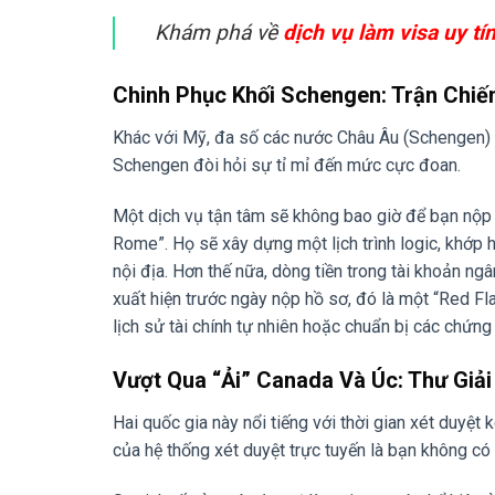
Khám phá về
dịch vụ làm visa uy tí
Chinh Phục Khối Schengen: Trận Chi
Khác với Mỹ, đa số các nước Châu Âu (Schengen) 
Schengen đòi hỏi sự tỉ mỉ đến mức cực đoan.
Một dịch vụ tận tâm sẽ không bao giờ để bạn nộp mộ
Rome”. Họ sẽ xây dựng một lịch trình logic, khớp 
nội địa. Hơn thế nữa, dòng tiền trong tài khoản ng
xuất hiện trước ngày nộp hồ sơ, đó là một “Red Fl
lịch sử tài chính tự nhiên hoặc chuẩn bị các chứn
Vượt Qua “Ải” Canada Và Úc: Thư Giải
Hai quốc gia này nổi tiếng với thời gian xét duyệt
của hệ thống xét duyệt trực tuyến là bạn không có