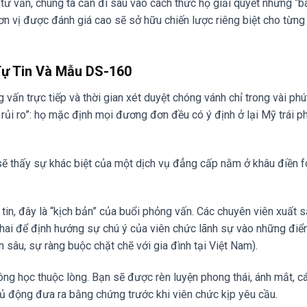
tư vấn, chúng ta cần đi sâu vào cách thức họ giải quyết những “b
ơn vị được đánh giá cao sẽ sở hữu chiến lược riêng biệt cho từng
Tự Tin Và Mẫu DS-160
 vấn trực tiếp và thời gian xét duyệt chóng vánh chỉ trong vài phú
ủi ro”: họ mặc định mọi đương đơn đều có ý định ở lại Mỹ trái p
sẽ thấy sự khác biệt của một dịch vụ đẳng cấp nằm ở khâu điền 
tin, đây là “kịch bản” của buổi phỏng vấn. Các chuyên viên xuất 
khai để định hướng sự chú ý của viên chức lãnh sự vào những đi
sâu, sự ràng buộc chặt chẽ với gia đình tại Việt Nam).
ng học thuộc lòng. Bạn sẽ được rèn luyện phong thái, ánh mắt, cá
hủ động đưa ra bằng chứng trước khi viên chức kịp yêu cầu.