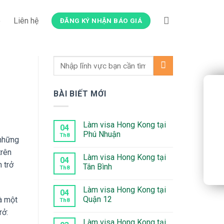
o
Liên hệ
ĐĂNG KÝ NHẬN BÁO GIÁ
BÀI BIẾT MỚI
Làm visa Hong Kong tại
04
Phú Nhuận
Th8
 những
Không
trên
có
Làm visa Hong Kong tại
bình
04
 trở
luận
Tân Bình
Th8
ở
Làm
Không
visa
có
Làm visa Hong Kong tại
Hong
bình
04
Kong
luận
Quận 12
là một
Th8
tại
ở
Phú
Làm
Không
rở:
Nhuận
visa
có
Làm visa Hong Kong tại
Hong
bình