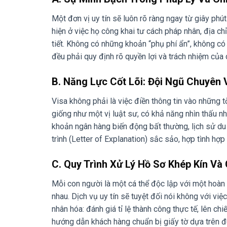
Một đơn vị uy tín sẽ luôn rõ ràng ngay từ giây ph
hiện ở việc họ công khai tư cách pháp nhân, địa chỉ
tiết. Không có những khoản “phụ phí ẩn”, không có
đều phải quy định rõ quyền lợi và trách nhiệm của 
B. Năng Lực Cốt Lõi: Đội Ngũ Chuyên 
Visa không phải là việc điền thông tin vào những t
giống như một vị luật sư, có khả năng nhìn thấu nh
khoản ngân hàng biến động bất thường, lịch sử du lị
trình (Letter of Explanation) sắc sảo, hợp tình hợp 
C. Quy Trình Xử Lý Hồ Sơ Khép Kín Và
Mỗi con người là một cá thể độc lập với một hoàn 
nhau. Dịch vụ uy tín sẽ tuyệt đối nói không với việ
nhân hóa: đánh giá tỉ lệ thành công thực tế, lên chi
hướng dẫn khách hàng chuẩn bị giấy tờ dựa trên đ