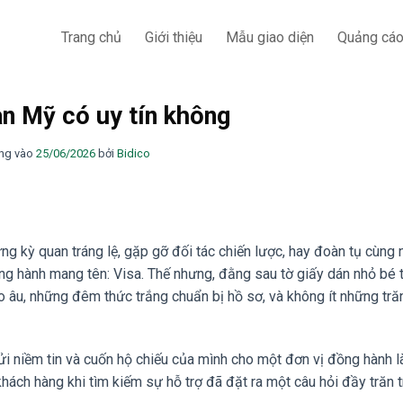
Trang chủ
Giới thiệu
Mẫu giao diện
Quảng cá
n Mỹ có uy tín không
ng vào
25/06/2026
bởi
Bidico
ững kỳ quan tráng lệ, gặp gỡ đối tác chiến lược, hay đoàn tụ cùng
ng hành mang tên: Visa. Thế nhưng, đằng sau tờ giấy dán nhỏ bé 
o âu, những đêm thức trắng chuẩn bị hồ sơ, và không ít những trăn
 gửi niềm tin và cuốn hộ chiếu của mình cho một đơn vị đồng hành 
khách hàng khi tìm kiếm sự hỗ trợ đã đặt ra một câu hỏi đầy trăn t