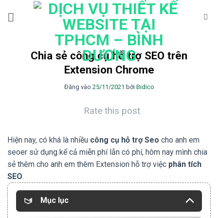
Bỏ
qua
nội
dung
Chia sẻ công cụ hỗ trợ SEO trên
Extension Chrome
Đăng vào
25/11/2021
bởi
Bidico
Rate this post
Hiện nay, có khá là nhiều
công cụ hỗ trợ Seo
cho anh em
seoer sử dụng kể cả miễn phí lẫn có phí, hôm nay mình chia
sẻ thêm cho anh em thêm Extension hỗ trợ việc
phân tích
SEO
.
Mục lục