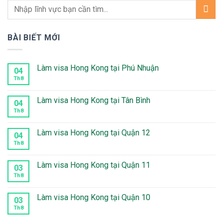
BÀI BIẾT MỚI
Làm visa Hong Kong tại Phú Nhuận
04
Th8
Không
có
bình
luận
Làm visa Hong Kong tại Tân Bình
04
ở
Làm
Th8
Không
visa
có
Hong
bình
Kong
luận
Làm visa Hong Kong tại Quận 12
04
tại
ở
Phú
Làm
Th8
Không
Nhuận
visa
có
Hong
bình
Kong
luận
Làm visa Hong Kong tại Quận 11
03
tại
ở
Tân
Làm
Th8
Không
Bình
visa
có
Hong
bình
Kong
luận
Làm visa Hong Kong tại Quận 10
03
tại
ở
Quận
Làm
Th8
Không
12
visa
có
Hong
bình