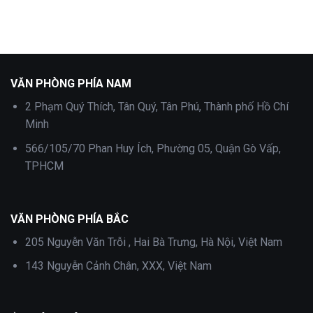
Kong
luận
tại
ở
Quận
Làm
11
visa
Hong
Kong
tại
Quận
10
VĂN PHÒNG PHÍA NAM
2 Phạm Quý Thích, Tân Quý, Tân Phú, Thành phố Hồ Chí
Minh
566/105/70 Phan Huy Ích, Phường 05, Quận Gò Vấp,
TPHCM
VĂN PHÒNG PHÍA BẮC
205 Nguyễn Văn Trỗi , Hai Bà Trưng, Hà Nội, Việt Nam
143 Nguyễn Cảnh Chân, XXX, Việt Nam