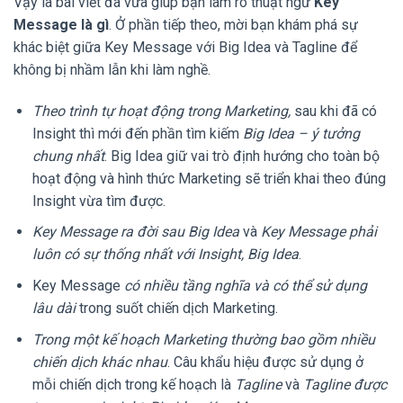
Vậy là bài viết đã vừa giúp bạn làm rõ thuật ngữ
Key
Message là gì
. Ở phần tiếp theo, mời bạn khám phá sự
khác biệt giữa Key Message với Big Idea và Tagline để
không bị nhầm lẫn khi làm nghề.
Theo trình tự hoạt động trong Marketing,
sau khi đã có
Insight thì mới đến phần tìm kiếm
Big Idea – ý tưởng
chung nhất
. Big Idea giữ vai trò định hướng cho toàn bộ
hoạt động và hình thức Marketing sẽ triển khai theo đúng
Insight vừa tìm được.
Key Message ra đời sau Big Idea
và
Key Message phải
luôn có sự thống nhất với Insight, Big Idea
.
Key Message
có nhiều tầng nghĩa và có thể sử dụng
lâu dài
trong suốt chiến dịch Marketing.
Trong một kế hoạch Marketing thường bao gồm nhiều
chiến dịch khác nhau
. Câu khẩu hiệu được sử dụng ở
mỗi chiến dịch trong kế hoạch là
Tagline
và
Tagline được