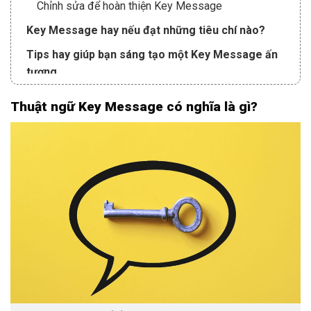
Chỉnh sửa để hoàn thiện Key Message
Key Message hay nếu đạt những tiêu chí nào?
Tips hay giúp bạn sáng tạo một Key Message ấn
tượng
Nhận định thị trường mục tiêu muốn hướng đến
Thuật ngữ Key Message có nghĩa là gì?
Xác định vấn đề chưa được giải quyết trong thị
trường mục tiêu
Đưa ra giải pháp nhằm giải quyết triệt để vấn đề
Chứng minh về sự hiệu quả của giải pháp
Chỉ ra điểm khác biệt so với những giải pháp khác
Doanh nghiệp có thể truyền tải Key Message qua
nền tảng nào?
Kết luận