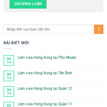
BÀI BIẾT MỚI
Làm visa Hong Kong tại Phú Nhuận
04
Th8
Không
có
bình
luận
Làm visa Hong Kong tại Tân Bình
04
ở
Làm
Th8
Không
visa
có
Hong
bình
Kong
luận
Làm visa Hong Kong tại Quận 12
04
tại
ở
Phú
Làm
Th8
Không
Nhuận
visa
có
Hong
bình
Kong
luận
Làm visa Hong Kong tại Quận 11
03
tại
ở