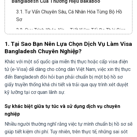
Bangladesh Của Thương Hiệu Bakaboo
3.1. Tư Vấn Chuyên Sâu, Cá Nhân Hóa Từng Bộ Hồ
Sơ
3.2. Quy Trình Khép Kín – Tiết Kiệm Tối Đa Thời Gian
Và Công Sức
1. Tại Sao Bạn Nên Lựa Chọn Dịch Vụ Làm Visa
3.3. Chi Phí Minh Bạch, Cam Kết Không Phát Sinh
Bangladesh Chuyên Nghiệp?
3.4. Cập Nhật Thông Tin Xuyên Suốt, Chăm Sóc Trọn
Khác với một số quốc gia miễn thị thực hoặc cấp visa điện
Đời
tử (e-Visa) dễ dàng cho công dân Việt Nam, việc xin thị thực
đến Bangladesh đòi hỏi bạn phải chuẩn bị một bộ hồ sơ
4. Hành Trình 5 Bước “Dọn Dường” Của Dịch Vụ
giấy truyền thống khá chi tiết và trải qua quy trình xét duyệt
Làm Visa Bangladesh Tại Bakaboo
kỹ lưỡng tại cơ quan lãnh sự.
5. Những Cẩm Nang Vàng Từ Chuyên Gia Dịch Vụ
Làm Visa Bangladesh
Sự khác biệt giữa tự túc và sử dụng dịch vụ chuyên
nghiệp
Thời gian xử lý visa Bangladesh thường mất bao
lâu?
Nhiều người thường nghĩ rằng việc tự mình chuẩn bị hồ sơ sẽ
giúp tiết kiệm chi phí. Tuy nhiên, trên thực tế, những sai sót
Tôi có cần phải tham gia phỏng vấn không?