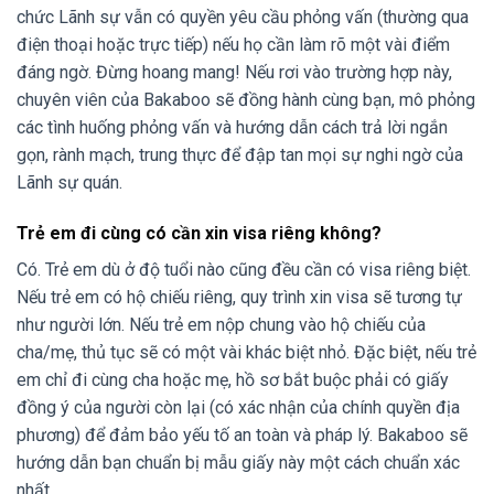
chức Lãnh sự vẫn có quyền yêu cầu phỏng vấn (thường qua
điện thoại hoặc trực tiếp) nếu họ cần làm rõ một vài điểm
đáng ngờ. Đừng hoang mang! Nếu rơi vào trường hợp này,
chuyên viên của Bakaboo sẽ đồng hành cùng bạn, mô phỏng
các tình huống phỏng vấn và hướng dẫn cách trả lời ngắn
gọn, rành mạch, trung thực để đập tan mọi sự nghi ngờ của
Lãnh sự quán.
Trẻ em đi cùng có cần xin visa riêng không?
Có. Trẻ em dù ở độ tuổi nào cũng đều cần có visa riêng biệt.
Nếu trẻ em có hộ chiếu riêng, quy trình xin visa sẽ tương tự
như người lớn. Nếu trẻ em nộp chung vào hộ chiếu của
cha/mẹ, thủ tục sẽ có một vài khác biệt nhỏ. Đặc biệt, nếu trẻ
em chỉ đi cùng cha hoặc mẹ, hồ sơ bắt buộc phải có giấy
đồng ý của người còn lại (có xác nhận của chính quyền địa
phương) để đảm bảo yếu tố an toàn và pháp lý. Bakaboo sẽ
hướng dẫn bạn chuẩn bị mẫu giấy này một cách chuẩn xác
nhất.