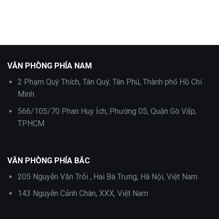
Hong
bình
Kong
luận
tại
ở
Quận
Làm
11
visa
Hong
Kong
tại
Quận
10
VĂN PHÒNG PHÍA NAM
2 Phạm Quý Thích, Tân Quý, Tân Phú, Thành phố Hồ Chí
Minh
566/105/70 Phan Huy Ích, Phường 05, Quận Gò Vấp,
TPHCM
VĂN PHÒNG PHÍA BẮC
205 Nguyễn Văn Trỗi , Hai Bà Trưng, Hà Nội, Việt Nam
143 Nguyễn Cảnh Chân, XXX, Việt Nam