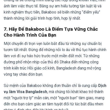
ảnh làm việc thực tế. Bằng sự am hiểu tường tận luật lệ và
kinh nghiệm thực tiễn, Bakaboo sẽ biến những “điểm yếu”
thành những lời giải trình hợp tình, hợp lý nhất.
7. Hãy Để Bakaboo Là Điểm Tựa Vững Chắc
Cho Hành Trình Của Bạn
Một chuyến đi trọn vẹn luôn bắt đầu từ những sự chuẩn bị
tươm tất nhất. Đừng để những nỗi lo âu về thủ tục hành chính
làm vơi đi sự háo hức trước một miền đất mới. Từ những
đường phố nhộn nhịp của thủ đô Dhaka đến những công
trình kiến trúc Hồi giáo cổ kính, Bangladesh đang mở rộng
vòng tay chào đón bạn.
Sứ mệnh của Bakaboo không đơn thuần chỉ là cung cấp
Dịch
vụ làm Visa Bangladesh
, mà chúng tôi khát khao trở thành
một “người trợ lý” mẫn cán, một “người bạn” tâm giao, mang
đến cho bạn cảm giác an tâm tuyệt đối từ lúc bắt đầu nhen