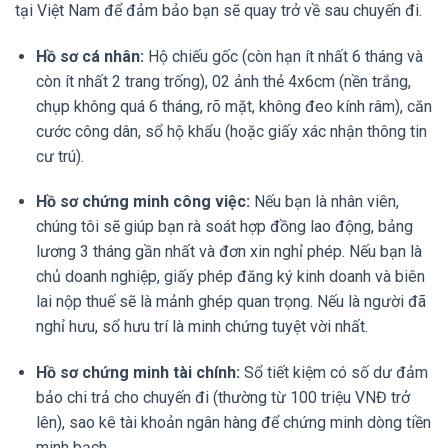
tại Việt Nam để đảm bảo bạn sẽ quay trở về sau chuyến đi.
Hồ sơ cá nhân:
Hộ chiếu gốc (còn hạn ít nhất 6 tháng và
còn ít nhất 2 trang trống), 02 ảnh thẻ 4x6cm (nền trắng,
chụp không quá 6 tháng, rõ mặt, không đeo kính râm), căn
cước công dân, sổ hộ khẩu (hoặc giấy xác nhận thông tin
cư trú).
Hồ sơ chứng minh công việc:
Nếu bạn là nhân viên,
chúng tôi sẽ giúp bạn rà soát hợp đồng lao động, bảng
lương 3 tháng gần nhất và đơn xin nghỉ phép. Nếu bạn là
chủ doanh nghiệp, giấy phép đăng ký kinh doanh và biên
lai nộp thuế sẽ là mảnh ghép quan trọng. Nếu là người đã
nghỉ hưu, sổ hưu trí là minh chứng tuyệt vời nhất.
Hồ sơ chứng minh tài chính:
Sổ tiết kiệm có số dư đảm
bảo chi trả cho chuyến đi (thường từ 100 triệu VNĐ trở
lên), sao kê tài khoản ngân hàng để chứng minh dòng tiền
minh bạch.