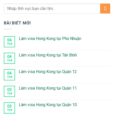
BÀI BIẾT MỚI
Làm visa Hong Kong tại Phú Nhuận
04
Th8
Không
có
bình
luận
Làm visa Hong Kong tại Tân Bình
04
ở
Làm
Th8
Không
visa
có
Hong
bình
Kong
luận
Làm visa Hong Kong tại Quận 12
04
tại
ở
Phú
Làm
Th8
Không
Nhuận
visa
có
Hong
bình
Kong
luận
Làm visa Hong Kong tại Quận 11
03
tại
ở
Tân
Làm
Th8
Không
Bình
visa
có
Hong
bình
Kong
luận
Làm visa Hong Kong tại Quận 10
03
tại
ở
Quận
Làm
Th8
Không
12
visa
có