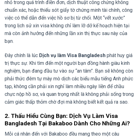
nhỏ trong quá trình điền đơn, dịch thuật công chứng không
Trẻ em đi cùng có cần xin visa riêng không?
chuẩn xác, hoặc thiếu sót giấy tờ chứng minh tài chính, công
Văn hóa nhập cảnh tại Bangladesh – Những điều
việc có thể dẫn đến việc hồ sơ bị từ chối. Một “vết xước”
bạn cần nằm lòng
trong lịch sử xin visa không chỉ làm lỡ dở kế hoạch hiện tại
mà còn ảnh hưởng đến những lần xin thị thực sau này của
6. Góc Trải Lòng: Tại Sao Bakaboo Luôn Khuyên
bạn.
Bạn Nên Thành Thật Khi Làm Visa?
7. Hãy Để Bakaboo Là Điểm Tựa Vững Chắc Cho
Đây chính là lúc
Dịch vụ làm Visa Bangladesh
phát huy giá
Hành Trình Của Bạn
trị thực sự. Khi tìm đến một người bạn đồng hành giàu kinh
nghiệm, bạn đang đầu tư vào sự “an tâm”. Bạn sẽ không còn
phải thức đêm tự mày mò dịch các biểu mẫu tiếng Anh phức
tạp, không cần phải xin nghỉ làm nhiều ngày liền để chầu
chực nộp hồ sơ, và quan trọng nhất là không phải sống trong
cảm giác thấp thỏm chờ đợi mà không biết kết quả ra sao.
2. Thấu Hiểu Cùng Bạn: Dịch Vụ Làm Visa
Bangladesh Tại Bakaboo Dành Cho Những Ai?
Mỗi cá nhân đến với Bakaboo đều mang theo một câu