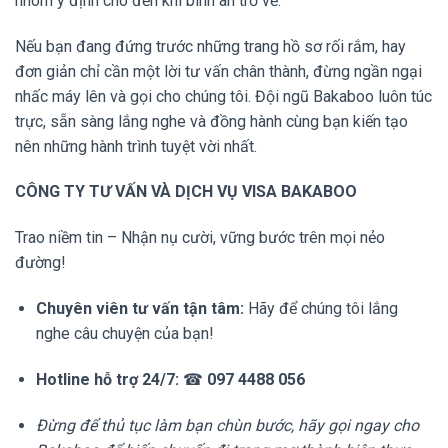
nhóm ý định cho đến khi bình an trở về.
Nếu bạn đang đứng trước những trang hồ sơ rối rắm, hay
đơn giản chỉ cần một lời tư vấn chân thành, đừng ngần ngại
nhấc máy lên và gọi cho chúng tôi. Đội ngũ Bakaboo luôn túc
trực, sẵn sàng lắng nghe và đồng hành cùng bạn kiến tạo
nên những hành trình tuyệt vời nhất.
CÔNG TY TƯ VẤN VÀ DỊCH VỤ VISA BAKABOO
Trao niềm tin – Nhận nụ cười, vững bước trên mọi nẻo
đường!
Chuyên viên tư vấn tận tâm:
Hãy để chúng tôi lắng
nghe câu chuyện của bạn!
Hotline hỗ trợ 24/7:
☎
097 4488 056
Đừng để thủ tục làm bạn chùn bước, hãy gọi ngay cho