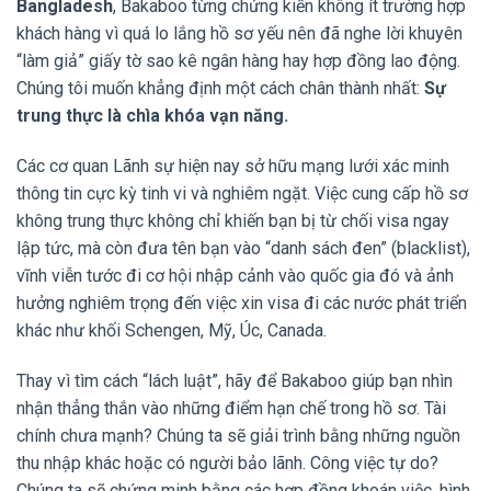
Bangladesh
, Bakaboo từng chứng kiến không ít trường hợp
khách hàng vì quá lo lắng hồ sơ yếu nên đã nghe lời khuyên
“làm giả” giấy tờ sao kê ngân hàng hay hợp đồng lao động.
Chúng tôi muốn khẳng định một cách chân thành nhất:
Sự
trung thực là chìa khóa vạn năng.
Các cơ quan Lãnh sự hiện nay sở hữu mạng lưới xác minh
thông tin cực kỳ tinh vi và nghiêm ngặt. Việc cung cấp hồ sơ
không trung thực không chỉ khiến bạn bị từ chối visa ngay
lập tức, mà còn đưa tên bạn vào “danh sách đen” (blacklist),
vĩnh viễn tước đi cơ hội nhập cảnh vào quốc gia đó và ảnh
hưởng nghiêm trọng đến việc xin visa đi các nước phát triển
khác như khối Schengen, Mỹ, Úc, Canada.
Thay vì tìm cách “lách luật”, hãy để Bakaboo giúp bạn nhìn
nhận thẳng thắn vào những điểm hạn chế trong hồ sơ. Tài
chính chưa mạnh? Chúng ta sẽ giải trình bằng những nguồn
thu nhập khác hoặc có người bảo lãnh. Công việc tự do?
Chúng ta sẽ chứng minh bằng các hợp đồng khoán việc, hình