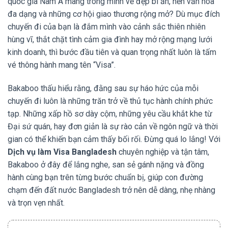
quốc gia Nam Á mang trong mình vẻ đẹp bí ẩn, nền văn hóa
đa dạng và những cơ hội giao thương rộng mở? Dù mục đích
chuyến đi của bạn là đắm mình vào cảnh sắc thiên nhiên
hùng vĩ, thắt chặt tình cảm gia đình hay mở rộng mạng lưới
kinh doanh, thì bước đầu tiên và quan trọng nhất luôn là tấm
vé thông hành mang tên “Visa”.
Bakaboo thấu hiểu rằng, đằng sau sự háo hức của mỗi
chuyến đi luôn là những trăn trở về thủ tục hành chính phức
tạp. Những xấp hồ sơ dày cộm, những yêu cầu khắt khe từ
Đại sứ quán, hay đơn giản là sự rào cản về ngôn ngữ và thời
gian có thể khiến bạn cảm thấy bối rối. Đừng quá lo lắng! Với
Dịch vụ làm Visa Bangladesh
chuyên nghiệp và tận tâm,
Bakaboo ở đây để lắng nghe, san sẻ gánh nặng và đồng
hành cùng bạn trên từng bước chuẩn bị, giúp con đường
chạm đến đất nước Bangladesh trở nên dễ dàng, nhẹ nhàng
và trọn vẹn nhất.