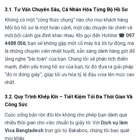
3.1. Tư Vấn Chuyên Sâu, Cá Nhân Hóa Từng Bộ Hồ Sơ
Không có một “công thức chung” nào cho mọi khách hàng.
Mỗi bộ hồ sơ là một hoàn cảnh, một câu chuyện tài chính và
một bối cảnh gia đình khác nhau. Khi gọi đến Hotline
☎ 097
4488 056
, bạn sẽ không gặp một cỗ máy trả lời tự động, mà
là những chuyên viên nhiệt huyết, sẵn sàng dành hàng giờ để
lắng nghe “bài toán” của bạn. Chúng tôi sẽ phân tích điểm
mạnh, điểm yếu trong hồ sơ của bạn, từ đó đưa ra giải pháp
“đo ni đóng giày”, giúp tối ưu hóa tỷ lệ đậu visa lên mức cao
nhất.
3.2. Quy Trình Khép Kín – Tiết Kiệm Tối Đa Thời Gian Và
Công Sức
Cuộc sống bận rộn đôi khi không cho phép bạn dành quá
nhiều thời gian cho việc chuẩn bị giấy tờ. Với
Dịch vụ làm
Visa Bangladesh
trọn gói từ Bakaboo, chúng tôi bao quát
mọi khâu: