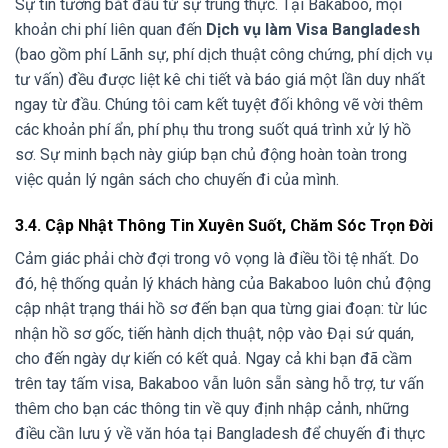
Sự tin tưởng bắt đầu từ sự trung thực. Tại Bakaboo, mọi
khoản chi phí liên quan đến
Dịch vụ làm Visa Bangladesh
(bao gồm phí Lãnh sự, phí dịch thuật công chứng, phí dịch vụ
tư vấn) đều được liệt kê chi tiết và báo giá một lần duy nhất
ngay từ đầu. Chúng tôi cam kết tuyệt đối không vẽ vời thêm
các khoản phí ẩn, phí phụ thu trong suốt quá trình xử lý hồ
sơ. Sự minh bạch này giúp bạn chủ động hoàn toàn trong
việc quản lý ngân sách cho chuyến đi của mình.
3.4. Cập Nhật Thông Tin Xuyên Suốt, Chăm Sóc Trọn Đời
Cảm giác phải chờ đợi trong vô vọng là điều tồi tệ nhất. Do
đó, hệ thống quản lý khách hàng của Bakaboo luôn chủ động
cập nhật trạng thái hồ sơ đến bạn qua từng giai đoạn: từ lúc
nhận hồ sơ gốc, tiến hành dịch thuật, nộp vào Đại sứ quán,
cho đến ngày dự kiến có kết quả. Ngay cả khi bạn đã cầm
trên tay tấm visa, Bakaboo vẫn luôn sẵn sàng hỗ trợ, tư vấn
thêm cho bạn các thông tin về quy định nhập cảnh, những
điều cần lưu ý về văn hóa tại Bangladesh để chuyến đi thực