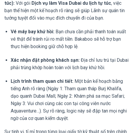
túc):
Với gói
Dịch vụ làm Visa Dubai du lịch tự túc
, việc
bạn thể hiện một kế hoạch rõ ràng sẽ giúp Lãnh sự quán tin
tưởng tuyệt đối vào mục đích chuyến đi của bạn.
Vé máy bay khứ hồi:
Bạn chưa cần phải thanh toán xuất
vé thật để tránh rủi ro mất tiền. Bakaboo sẽ hỗ trợ bạn
thực hiện booking giữ chỗ hợp lệ.
Xác nhận đặt phòng khách sạn:
Địa chỉ lưu trú tại Dubai
phải trùng khớp hoàn toàn với lịch bay khứ hồi.
Lịch trình tham quan chi tiết:
Một bản kế hoạch bằng
tiếng Anh rõ ràng (Ngày 1: Tham quan tháp Burj Khalifa,
dạo quanh Dubai Mall; Ngày 2: Khám phá sa mạc Safari;
Ngày 3: Vui chơi cùng các con tại công viên nước
Aquaventure…). Sự rõ ràng, logic này sẽ đập tan mọi nghi
ngờ của cơ quan kiểm duyệt.
Sự tinh vi, tỉ mỉ trong từng loại giấy tờ kỹ thuật số trên chính