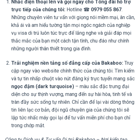
Nhấc điện thoại lên và gọi ngay cho Tổng đài hỗ trợ
trực tiếp của chúng tôi:
Hotline ☎
0979 055 867
.
Những chuyên viên tư vấn với giọng nói mềm mại, ân cần,
khả ái và am hiểu tường tận mọi ngóc ngách của nghiệp
vụ visa di trú luôn túc trực để lắng nghe và giải đáp mọi
thắc mắc của bạn một cách tận tình, chu đáo như chính
những người thân thiết trong gia đình.
Trải nghiệm nền tảng số đẳng cấp của Bakaboo:
Truy
cập ngay vào website chính thức của chúng tôi. Tìm kiếm
và tự tin nhấp chuột vào nút đăng ký trực tuyến mang sắc
ngọc đậm (dark turquoise)
– màu sắc đặc trưng đại
diện cho sự thịnh vượng, mang đến sự hài hòa, tinh tế và
tràn đầy sức sống tự nhiên. Chỉ cần để lại vài dòng thông
tin liên lạc cơ bản, đội ngũ chuyên gia của chúng tôi sẽ
lập tức nhấc máy gọi lại để tư vấn miễn phí cho bạn chỉ
trong chớp mắt.
Công ty Dịch vụ & Tư vấn Di trú Bakaboo – Nơi kiến tạo