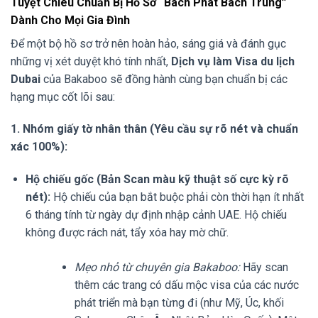
Tuyệt Chiêu Chuẩn Bị Hồ Sơ “Bách Phát Bách Trúng”
Dành Cho Mọi Gia Đình
Để một bộ hồ sơ trở nên hoàn hảo, sáng giá và đánh gục
những vị xét duyệt khó tính nhất,
Dịch vụ làm Visa du lịch
Dubai
của Bakaboo sẽ đồng hành cùng bạn chuẩn bị các
hạng mục cốt lõi sau:
1. Nhóm giấy tờ nhân thân (Yêu cầu sự rõ nét và chuẩn
xác 100%):
Hộ chiếu gốc (Bản Scan màu kỹ thuật số cực kỳ rõ
nét):
Hộ chiếu của bạn bắt buộc phải còn thời hạn ít nhất
6 tháng tính từ ngày dự định nhập cảnh UAE. Hộ chiếu
không được rách nát, tẩy xóa hay mờ chữ.
Mẹo nhỏ từ chuyên gia Bakaboo:
Hãy scan
thêm các trang có dấu mộc visa của các nước
phát triển mà bạn từng đi (như Mỹ, Úc, khối