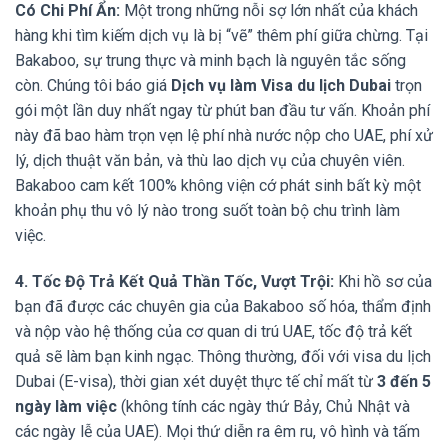
Có Chi Phí Ẩn:
Một trong những nỗi sợ lớn nhất của khách
hàng khi tìm kiếm dịch vụ là bị “vẽ” thêm phí giữa chừng. Tại
Bakaboo, sự trung thực và minh bạch là nguyên tắc sống
còn. Chúng tôi báo giá
Dịch vụ làm Visa du lịch Dubai
trọn
gói một lần duy nhất ngay từ phút ban đầu tư vấn. Khoản phí
này đã bao hàm trọn vẹn lệ phí nhà nước nộp cho UAE, phí xử
lý, dịch thuật văn bản, và thù lao dịch vụ của chuyên viên.
Bakaboo cam kết 100% không viện cớ phát sinh bất kỳ một
khoản phụ thu vô lý nào trong suốt toàn bộ chu trình làm
việc.
4. Tốc Độ Trả Kết Quả Thần Tốc, Vượt Trội:
Khi hồ sơ của
bạn đã được các chuyên gia của Bakaboo số hóa, thẩm định
và nộp vào hệ thống của cơ quan di trú UAE, tốc độ trả kết
quả sẽ làm bạn kinh ngạc. Thông thường, đối với visa du lịch
Dubai (E-visa), thời gian xét duyệt thực tế chỉ mất từ
3 đến 5
ngày làm việc
(không tính các ngày thứ Bảy, Chủ Nhật và
các ngày lễ của UAE). Mọi thứ diễn ra êm ru, vô hình và tấm