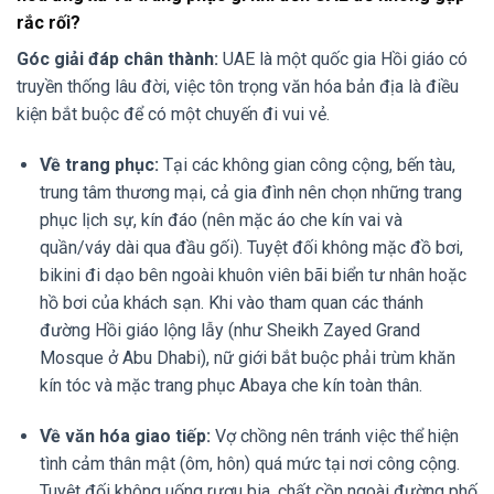
rắc rối?
Góc giải đáp chân thành:
UAE là một quốc gia Hồi giáo có
truyền thống lâu đời, việc tôn trọng văn hóa bản địa là điều
kiện bắt buộc để có một chuyến đi vui vẻ.
Về trang phục:
Tại các không gian công cộng, bến tàu,
trung tâm thương mại, cả gia đình nên chọn những trang
phục lịch sự, kín đáo (nên mặc áo che kín vai và
quần/váy dài qua đầu gối). Tuyệt đối không mặc đồ bơi,
bikini đi dạo bên ngoài khuôn viên bãi biển tư nhân hoặc
hồ bơi của khách sạn. Khi vào tham quan các thánh
đường Hồi giáo lộng lẫy (như Sheikh Zayed Grand
Mosque ở Abu Dhabi), nữ giới bắt buộc phải trùm khăn
kín tóc và mặc trang phục Abaya che kín toàn thân.
Về văn hóa giao tiếp:
Vợ chồng nên tránh việc thể hiện
tình cảm thân mật (ôm, hôn) quá mức tại nơi công cộng.
Tuyệt đối không uống rượu bia, chất cồn ngoài đường phố