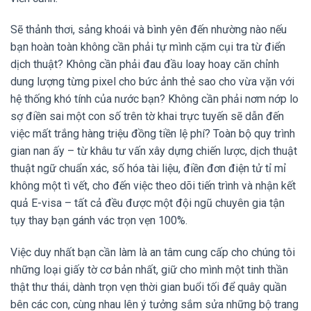
Sẽ thảnh thơi, sảng khoái và bình yên đến nhường nào nếu
bạn hoàn toàn không cần phải tự mình cặm cụi tra từ điển
dịch thuật? Không cần phải đau đầu loay hoay căn chỉnh
dung lượng từng pixel cho bức ảnh thẻ sao cho vừa vặn với
hệ thống khó tính của nước bạn? Không cần phải nơm nớp lo
sợ điền sai một con số trên tờ khai trực tuyến sẽ dẫn đến
việc mất trắng hàng triệu đồng tiền lệ phí? Toàn bộ quy trình
gian nan ấy – từ khâu tư vấn xây dựng chiến lược, dịch thuật
thuật ngữ chuẩn xác, số hóa tài liệu, điền đơn điện tử tỉ mỉ
không một tì vết, cho đến việc theo dõi tiến trình và nhận kết
quả E-visa – tất cả đều được một đội ngũ chuyên gia tận
tụy thay bạn gánh vác trọn vẹn 100%.
Việc duy nhất bạn cần làm là an tâm cung cấp cho chúng tôi
những loại giấy tờ cơ bản nhất, giữ cho mình một tinh thần
thật thư thái, dành trọn vẹn thời gian buổi tối để quây quần
bên các con, cùng nhau lên ý tưởng sắm sửa những bộ trang