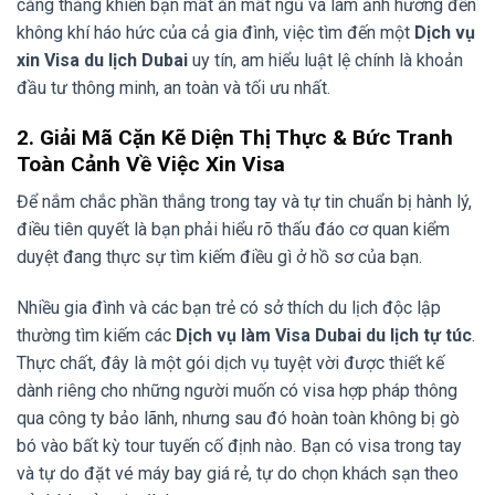
căng thẳng khiến bạn mất ăn mất ngủ và làm ảnh hưởng đến
không khí háo hức của cả gia đình, việc tìm đến một
Dịch vụ
xin Visa du lịch Dubai
uy tín, am hiểu luật lệ chính là khoản
đầu tư thông minh, an toàn và tối ưu nhất.
2. Giải Mã Cặn Kẽ Diện Thị Thực & Bức Tranh
Toàn Cảnh Về Việc Xin Visa
Để nắm chắc phần thắng trong tay và tự tin chuẩn bị hành lý,
điều tiên quyết là bạn phải hiểu rõ thấu đáo cơ quan kiểm
duyệt đang thực sự tìm kiếm điều gì ở hồ sơ của bạn.
Nhiều gia đình và các bạn trẻ có sở thích du lịch độc lập
thường tìm kiếm các
Dịch vụ làm Visa Dubai du lịch tự túc
.
Thực chất, đây là một gói dịch vụ tuyệt vời được thiết kế
dành riêng cho những người muốn có visa hợp pháp thông
qua công ty bảo lãnh, nhưng sau đó hoàn toàn không bị gò
bó vào bất kỳ tour tuyến cố định nào. Bạn có visa trong tay
và tự do đặt vé máy bay giá rẻ, tự do chọn khách sạn theo