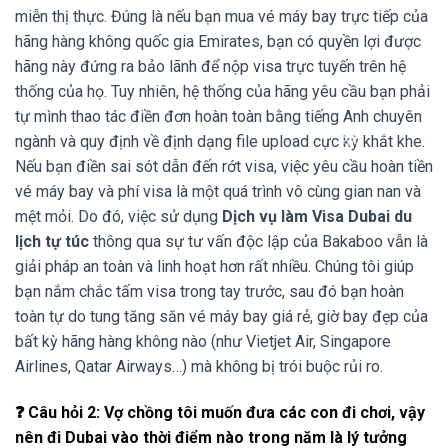
miễn thị thực. Đúng là nếu bạn mua vé máy bay trực tiếp của
hãng hàng không quốc gia Emirates, bạn có quyền lợi được
hãng này đứng ra bảo lãnh để nộp visa trực tuyến trên hệ
thống của họ. Tuy nhiên, hệ thống của hãng yêu cầu bạn phải
tự mình thao tác điền đơn hoàn toàn bằng tiếng Anh chuyên
ngành và quy định về định dạng file upload cực kỳ khắt khe.
Nếu bạn điền sai sót dẫn đến rớt visa, việc yêu cầu hoàn tiền
vé máy bay và phí visa là một quá trình vô cùng gian nan và
mệt mỏi. Do đó, việc sử dụng
Dịch vụ làm Visa Dubai du
lịch tự túc
thông qua sự tư vấn độc lập của Bakaboo vẫn là
giải pháp an toàn và linh hoạt hơn rất nhiều. Chúng tôi giúp
bạn nắm chắc tấm visa trong tay trước, sau đó bạn hoàn
toàn tự do tung tăng săn vé máy bay giá rẻ, giờ bay đẹp của
bất kỳ hãng hàng không nào (như Vietjet Air, Singapore
Airlines, Qatar Airways…) mà không bị trói buộc rủi ro.
❓ Câu hỏi 2: Vợ chồng tôi muốn đưa các con đi chơi, vậy
nên đi Dubai vào thời điểm nào trong năm là lý tưởng