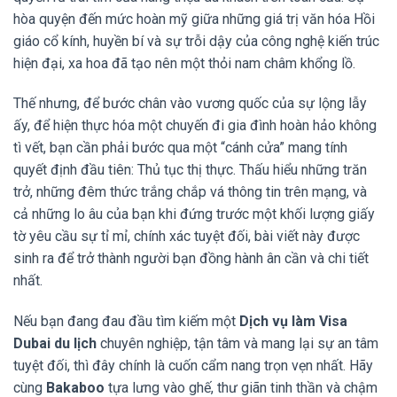
hòa quyện đến mức hoàn mỹ giữa những giá trị văn hóa Hồi
giáo cổ kính, huyền bí và sự trỗi dậy của công nghệ kiến trúc
hiện đại, xa hoa đã tạo nên một thỏi nam châm khổng lồ.
Thế nhưng, để bước chân vào vương quốc của sự lộng lẫy
ấy, để hiện thực hóa một chuyến đi gia đình hoàn hảo không
tì vết, bạn cần phải bước qua một “cánh cửa” mang tính
quyết định đầu tiên: Thủ tục thị thực. Thấu hiểu những trăn
trở, những đêm thức trắng chắp vá thông tin trên mạng, và
cả những lo âu của bạn khi đứng trước một khối lượng giấy
tờ yêu cầu sự tỉ mỉ, chính xác tuyệt đối, bài viết này được
sinh ra để trở thành người bạn đồng hành ân cần và chi tiết
nhất.
Nếu bạn đang đau đầu tìm kiếm một
Dịch vụ làm Visa
Dubai du lịch
chuyên nghiệp, tận tâm và mang lại sự an tâm
tuyệt đối, thì đây chính là cuốn cẩm nang trọn vẹn nhất. Hãy
cùng
Bakaboo
tựa lưng vào ghế, thư giãn tinh thần và chậm