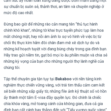
cảm xúc ấy hoàn toàn xứng đáng được ươm mầm bằng một
sự chuẩn bị suôn sẻ, thảnh thơi, an tâm và chuyên nghiệp ở
mức độ cao nhất.
Đừng bao giờ để những rào cản mang tên “thủ tục hành
chính khô khan”, những tờ khai trực tuyến phức tạp làm hoa
mắt chóng mặt, hay nỗi ám ảnh lo sợ vô hình về việc bị từ
chối thị thực kìm hãm đôi chân đam mê xê dịch tự do và
những kế hoạch tuyệt vời đang bùng cháy trong gia đình bạn.
Hãy trao gửi niềm tin, gạt bỏ mọi lo âu phiền muộn và chia sẻ
những kỳ vọng của bạn cho những người thợ lành nghề của
chúng tôi.
Tập thể chuyên gia tận tụy tại
Bakaboo
với nền tảng kinh
nghiệm thực chiến vững vàng, với trái tim thấu cảm cam kết
sẽ biến những xấp giấy tờ, những file ảnh kỹ thuật số vô hồn
ấy thành một tấm E-visa đầy quyền lực. Đó chính là chiếc
chìa khóa vàng, mở toang cánh cửa không gian, đưa cả gia
đình bạn cất cánh bay thẳng đến với “Tiểu vương quốc vàng”