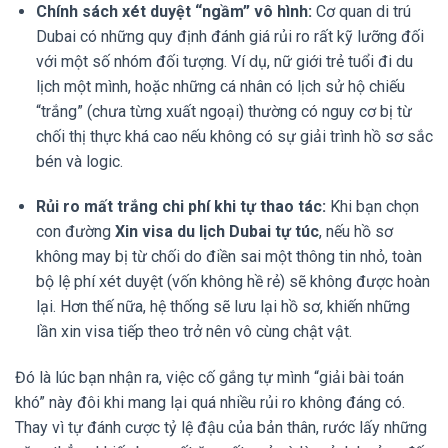
Chính sách xét duyệt “ngầm” vô hình:
Cơ quan di trú
Dubai có những quy định đánh giá rủi ro rất kỹ lưỡng đối
với một số nhóm đối tượng. Ví dụ, nữ giới trẻ tuổi đi du
lịch một mình, hoặc những cá nhân có lịch sử hộ chiếu
“trắng” (chưa từng xuất ngoại) thường có nguy cơ bị từ
chối thị thực khá cao nếu không có sự giải trình hồ sơ sắc
bén và logic.
Rủi ro mất trắng chi phí khi tự thao tác:
Khi bạn chọn
con đường
Xin visa du lịch Dubai tự túc
, nếu hồ sơ
không may bị từ chối do điền sai một thông tin nhỏ, toàn
bộ lệ phí xét duyệt (vốn không hề rẻ) sẽ không được hoàn
lại. Hơn thế nữa, hệ thống sẽ lưu lại hồ sơ, khiến những
lần xin visa tiếp theo trở nên vô cùng chật vật.
Đó là lúc bạn nhận ra, việc cố gắng tự mình “giải bài toán
khó” này đôi khi mang lại quá nhiều rủi ro không đáng có.
Thay vì tự đánh cược tỷ lệ đậu của bản thân, rước lấy những