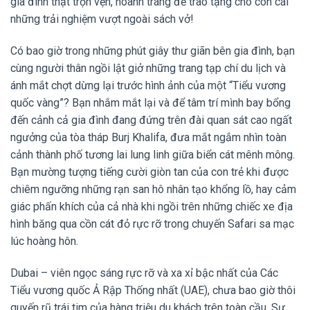
gia đình thật trọn vẹn, hoành tráng để trao tặng cho con cái
những trải nghiệm vượt ngoài sách vở!
Có bao giờ trong những phút giây thư giãn bên gia đình, bạn
cùng người thân ngồi lật giở những trang tạp chí du lịch và
ánh mắt chợt dừng lại trước hình ảnh của một “Tiểu vương
quốc vàng”? Bạn nhắm mắt lại và để tâm trí mình bay bổng
đến cảnh cả gia đình đang đứng trên đài quan sát cao ngất
ngưởng của tòa tháp Burj Khalifa, đưa mắt ngắm nhìn toàn
cảnh thành phố tương lai lung linh giữa biển cát mênh mông.
Bạn mường tượng tiếng cười giòn tan của con trẻ khi được
chiêm ngưỡng những rạn san hô nhân tạo khổng lồ, hay cảm
giác phấn khích của cả nhà khi ngồi trên những chiếc xe địa
hình băng qua cồn cát đỏ rực rỡ trong chuyến Safari sa mạc
lúc hoàng hôn.
Dubai – viên ngọc sáng rực rỡ và xa xỉ bậc nhất của Các
Tiểu vương quốc Ả Rập Thống nhất (UAE), chưa bao giờ thôi
quyến rũ trái tim của hàng triệu du khách trên toàn cầu. Sự