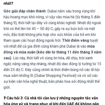
nhất?
Góc giải đáp chân thành:
Dubai nằm sâu trong vùng khí
hậu hoang mạc khô nóng, vì vậy vào mùa hè (từ tháng 5 đến
tháng 9), thời tiết tại đây vô cùng khắc nghiệt. Nhiệt độ ngoài
trời có thể lên tới 45 – 50 độ C, gây ra sự bức bối và mệt
mỏi, đặc biệt không phù hợp cho sức khỏe của trẻ em khi
tham quan các hoạt động ngoài trời.
Thời điểm vàng
tuyệt
vời nhất để cả gia đình cùng khám phá Dubai là vào
mùa
đông và mùa xuân (kéo dài từ tháng 11 đến tháng 3 năm
sau)
. Lúc này, thời tiết vô cùng ôn hòa, dễ chịu, trời xanh
ngắt, nắng vàng nhẹ nhàng, nhiệt độ dao động lý tưởng từ 15
đến 25 độ C. Đây cũng chính là thời điểm bùng nổ các lễ hội
mua sắm khổng lồ (Dubai Shopping Festival) và vô số các
sự kiện văn hóa nghệ thuật, bắn pháo hoa sôi động nhất thế
giới.
❓ Câu hỏi 3: Cả nhà tôi cần lưu ý những nguyên tắc văn
hóa ứng xử và trang phục gì khi đến UAE để không gặp