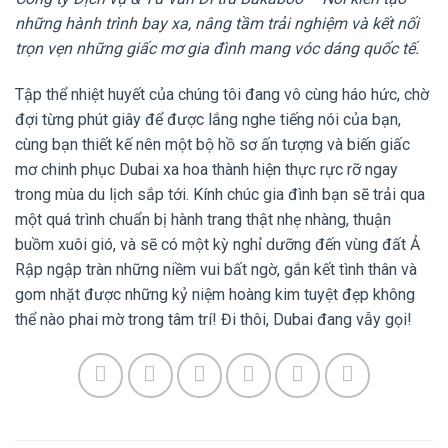
những hành trình bay xa, nâng tầm trải nghiệm và kết nối
trọn vẹn những giấc mơ gia đình mang vóc dáng quốc tế.
Tập thể nhiệt huyết của chúng tôi đang vô cùng háo hức, chờ
đợi từng phút giây để được lắng nghe tiếng nói của bạn,
cùng bạn thiết kế nên một bộ hồ sơ ấn tượng và biến giấc
mơ chinh phục Dubai xa hoa thành hiện thực rực rỡ ngay
trong mùa du lịch sắp tới. Kính chúc gia đình bạn sẽ trải qua
một quá trình chuẩn bị hành trang thật nhẹ nhàng, thuận
buồm xuôi gió, và sẽ có một kỳ nghỉ dưỡng đến vùng đất Ả
Rập ngập tràn những niềm vui bất ngờ, gắn kết tình thân và
gom nhặt được những kỷ niệm hoàng kim tuyệt đẹp không
thể nào phai mờ trong tâm trí! Đi thôi, Dubai đang vẫy gọi!