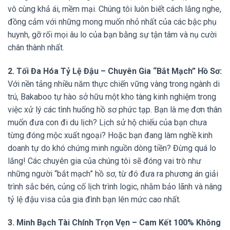
vô cùng khả ái, mềm mại. Chúng tôi luôn biết cách lắng nghe,
đồng cảm với những mong muốn nhỏ nhất của các bậc phụ
huynh, gỡ rối mọi âu lo của bạn bằng sự tận tâm và nụ cười
chân thành nhất.
2. Tối Đa Hóa Tỷ Lệ Đậu – Chuyên Gia “Bắt Mạch” Hồ Sơ:
Với nền tảng nhiều năm thực chiến vững vàng trong ngành di
trú, Bakaboo tự hào sở hữu một kho tàng kinh nghiệm trong
việc xử lý các tình huống hồ sơ phức tạp. Bạn là mẹ đơn thân
muốn đưa con đi du lịch? Lịch sử hộ chiếu của bạn chưa
từng đóng mộc xuất ngoại? Hoặc bạn đang làm nghề kinh
doanh tự do khó chứng minh nguồn dòng tiền? Đừng quá lo
lắng! Các chuyên gia của chúng tôi sẽ đóng vai trò như
những người “bắt mạch” hồ sơ, từ đó đưa ra phương án giải
trình sắc bén, củng cố lịch trình logic, nhằm bảo lãnh và nâng
tỷ lệ đậu visa của gia đình bạn lên mức cao nhất.
3. Minh Bạch Tài Chính Trọn Vẹn – Cam Kết 100% Không