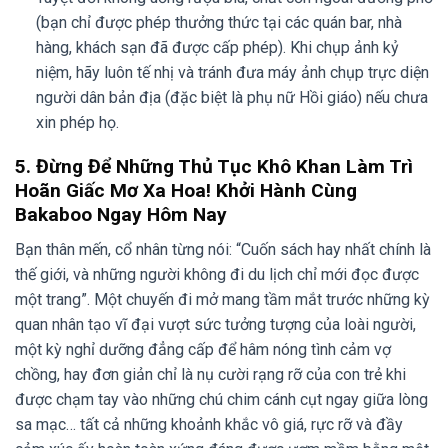
(bạn chỉ được phép thưởng thức tại các quán bar, nhà
hàng, khách sạn đã được cấp phép). Khi chụp ảnh kỷ
niệm, hãy luôn tế nhị và tránh đưa máy ảnh chụp trực diện
người dân bản địa (đặc biệt là phụ nữ Hồi giáo) nếu chưa
xin phép họ.
5. Đừng Để Những Thủ Tục Khô Khan Làm Trì
Hoãn Giấc Mơ Xa Hoa! Khởi Hành Cùng
Bakaboo Ngay Hôm Nay
Bạn thân mến, cổ nhân từng nói: “Cuốn sách hay nhất chính là
thế giới, và những người không đi du lịch chỉ mới đọc được
một trang”. Một chuyến đi mở mang tầm mắt trước những kỳ
quan nhân tạo vĩ đại vượt sức tưởng tượng của loài người,
một kỳ nghỉ dưỡng đẳng cấp để hâm nóng tình cảm vợ
chồng, hay đơn giản chỉ là nụ cười rạng rỡ của con trẻ khi
được chạm tay vào những chú chim cánh cụt ngay giữa lòng
sa mạc… tất cả những khoảnh khắc vô giá, rực rỡ và đầy