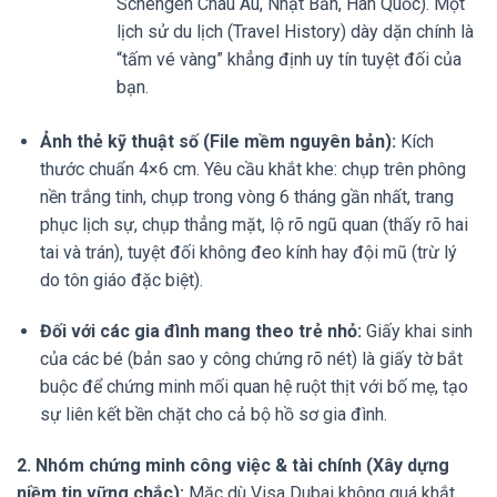
Schengen Châu Âu, Nhật Bản, Hàn Quốc). Một
lịch sử du lịch (Travel History) dày dặn chính là
“tấm vé vàng” khẳng định uy tín tuyệt đối của
bạn.
Ảnh thẻ kỹ thuật số (File mềm nguyên bản):
Kích
thước chuẩn 4×6 cm. Yêu cầu khắt khe: chụp trên phông
nền trắng tinh, chụp trong vòng 6 tháng gần nhất, trang
phục lịch sự, chụp thẳng mặt, lộ rõ ngũ quan (thấy rõ hai
tai và trán), tuyệt đối không đeo kính hay đội mũ (trừ lý
do tôn giáo đặc biệt).
Đối với các gia đình mang theo trẻ nhỏ:
Giấy khai sinh
của các bé (bản sao y công chứng rõ nét) là giấy tờ bắt
buộc để chứng minh mối quan hệ ruột thịt với bố mẹ, tạo
sự liên kết bền chặt cho cả bộ hồ sơ gia đình.
2. Nhóm chứng minh công việc & tài chính (Xây dựng
niềm tin vững chắc):
Mặc dù Visa Dubai không quá khắt