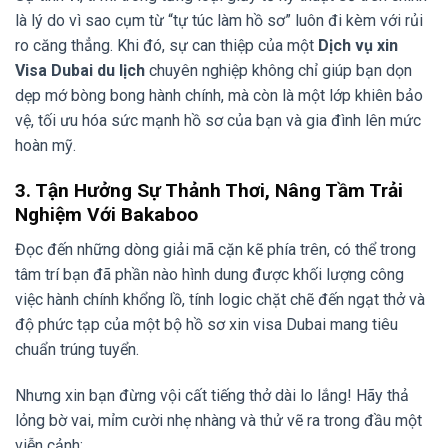
là lý do vì sao cụm từ “tự túc làm hồ sơ” luôn đi kèm với rủi
ro căng thẳng. Khi đó, sự can thiệp của một
Dịch vụ xin
Visa Dubai du lịch
chuyên nghiệp không chỉ giúp bạn dọn
dẹp mớ bòng bong hành chính, mà còn là một lớp khiên bảo
vệ, tối ưu hóa sức mạnh hồ sơ của bạn và gia đình lên mức
hoàn mỹ.
3. Tận Hưởng Sự Thảnh Thơi, Nâng Tầm Trải
Nghiệm Với Bakaboo
Đọc đến những dòng giải mã cặn kẽ phía trên, có thể trong
tâm trí bạn đã phần nào hình dung được khối lượng công
việc hành chính khổng lồ, tính logic chặt chẽ đến ngạt thở và
độ phức tạp của một bộ hồ sơ xin visa Dubai mang tiêu
chuẩn trúng tuyển.
Nhưng xin bạn đừng vội cất tiếng thở dài lo lắng! Hãy thả
lỏng bờ vai, mỉm cười nhẹ nhàng và thử vẽ ra trong đầu một
viễn cảnh: