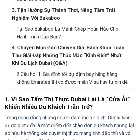
3. Tận Hưởng Sự Thảnh Thơi, Nâng Tầm Trải
Nghiệm Với Bakaboo
Tại Sao Bakaboo Là Mảnh Ghép Hoàn Hảo Cho
Hành Trình Của Bạn?
4. Chuyên Mục Góc Chuyên Gia: Bách Khoa Toàn
Thư Giải Đáp Những Thắc Mắc “Kinh Điển” Nhất
Khi Du Lịch Dubai (Q&A)
❓ Câu hỏi 1: Gia đình tôi dự định bay hãng hàng
không Emirates thì có được miễn Visa hay tự xin dễ
dàng hơn không?
1. Vì Sao Tấm Thị Thực Dubai Lại Là “Cửa Ải”
❓ Câu hỏi 2: Vợ chồng tôi muốn đưa các con đi chơi,
Khiến Nhiều Du Khách Trăn Trở?
vậy nên đi Dubai vào thời điểm nào trong năm là lý
tưởng nhất?
Trong cộng đồng những người đam mê xê dịch, Dubai luôn
được biết đến là một điểm đến chào đón du khách nhưng lại
❓ Câu hỏi 3: Cả nhà tôi cần lưu ý những nguyên tắc
sở hữu hệ thống xét duyệt thị thực mang tính đặc thù và vô
văn hóa ứng xử và trang phục gì khi đến UAE để