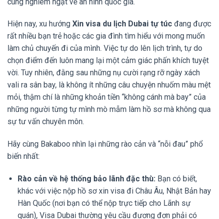
cùng nghiêm ngặt về an ninh quốc gia.
không gặp rắc rối?
5. Đừng Để Những Thủ Tục Khô Khan Làm Trì
Hiện nay, xu hướng
Xin visa du lịch Dubai tự túc
đang được
Hoãn Giấc Mơ Xa Hoa! Khởi Hành Cùng Bakaboo
rất nhiều bạn trẻ hoặc các gia đình tìm hiểu với mong muốn
Ngay Hôm Nay
làm chủ chuyến đi của mình. Việc tự do lên lịch trình, tự do
chọn điểm đến luôn mang lại một cảm giác phấn khích tuyệt
vời. Tuy nhiên, đằng sau những nụ cười rạng rỡ ngày xách
vali ra sân bay, là không ít những câu chuyện nhuốm màu mệt
mỏi, thậm chí là những khoản tiền “không cánh mà bay” của
những người từng tự mình mò mẫm làm hồ sơ mà không qua
sự tư vấn chuyên môn.
Hãy cùng Bakaboo nhìn lại những rào cản và “nỗi đau” phổ
biến nhất:
Rào cản về hệ thống bảo lãnh đặc thù:
Bạn có biết,
khác với việc nộp hồ sơ xin visa đi Châu Âu, Nhật Bản hay
Hàn Quốc (nơi bạn có thể nộp trực tiếp cho Lãnh sự
quán), Visa Dubai thường yêu cầu đương đơn phải có