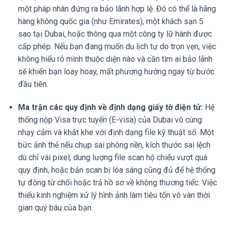
một pháp nhân đứng ra bảo lãnh hợp lệ. Đó có thể là hãng
hàng không quốc gia (như Emirates), một khách sạn 5
sao tại Dubai, hoặc thông qua một công ty lữ hành được
cấp phép. Nếu bạn đang muốn du lịch tự do trọn vẹn, việc
không hiểu rõ mình thuộc diện nào và cần tìm ai bảo lãnh
sẽ khiến bạn loay hoay, mất phương hướng ngay từ bước
đầu tiên.
Ma trận các quy định về định dạng giấy tờ điện tử:
Hệ
thống nộp Visa trực tuyến (E-visa) của Dubai vô cùng
nhạy cảm và khắt khe với định dạng file kỹ thuật số. Một
bức ảnh thẻ nếu chụp sai phông nền, kích thước sai lệch
dù chỉ vài pixel, dung lượng file scan hộ chiếu vượt quá
quy định, hoặc bản scan bị lóa sáng cũng đủ để hệ thống
tự động từ chối hoặc trả hồ sơ về không thương tiếc. Việc
thiếu kinh nghiệm xử lý hình ảnh làm tiêu tốn vô vàn thời
gian quý báu của bạn.