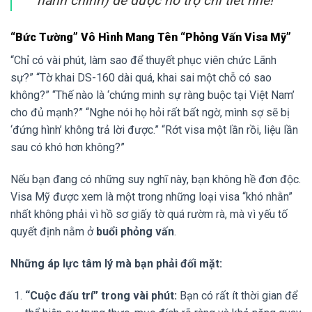
hành chính) để được hỗ trợ chi tiết nhé!
“Bức Tường” Vô Hình Mang Tên “Phỏng Vấn Visa Mỹ”
“Chỉ có vài phút, làm sao để thuyết phục viên chức Lãnh
sự?” “Tờ khai DS-160 dài quá, khai sai một chỗ có sao
không?” “Thế nào là ‘chứng minh sự ràng buộc tại Việt Nam’
cho đủ mạnh?” “Nghe nói họ hỏi rất bất ngờ, mình sợ sẽ bị
‘đứng hình’ không trả lời được.” “Rớt visa một lần rồi, liệu lần
sau có khó hơn không?”
Nếu bạn đang có những suy nghĩ này, bạn không hề đơn độc.
Visa Mỹ được xem là một trong những loại visa “khó nhằn”
nhất không phải vì hồ sơ giấy tờ quá rườm rà, mà vì yếu tố
quyết định nằm ở
buổi phỏng vấn
.
Những áp lực tâm lý mà bạn phải đối mặt:
“Cuộc đấu trí” trong vài phút:
Bạn có rất ít thời gian để