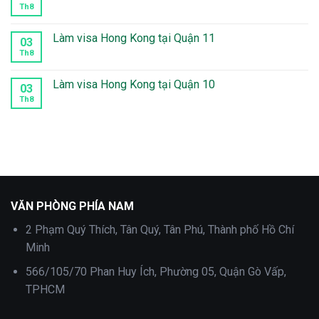
Phú
Làm
Th8
Không
Nhuận
visa
có
Hong
bình
Kong
luận
Làm visa Hong Kong tại Quận 11
03
tại
ở
Tân
Làm
Th8
Không
Bình
visa
có
Hong
bình
Kong
luận
Làm visa Hong Kong tại Quận 10
03
tại
ở
Quận
Làm
Th8
Không
12
visa
có
Hong
bình
Kong
luận
tại
ở
Quận
Làm
11
visa
Hong
Kong
tại
Quận
10
VĂN PHÒNG PHÍA NAM
2 Phạm Quý Thích, Tân Quý, Tân Phú, Thành phố Hồ Chí
Minh
566/105/70 Phan Huy Ích, Phường 05, Quận Gò Vấp,
TPHCM