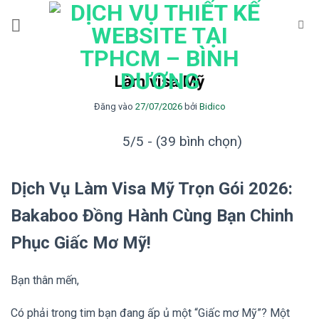
Bỏ
qua
nội
dung
Làm visa Mỹ
Đăng vào
27/07/2026
bởi
Bidico
5/5 - (39 bình chọn)
Dịch Vụ Làm Visa Mỹ Trọn Gói 2026:
Bakaboo Đồng Hành Cùng Bạn Chinh
Phục Giấc Mơ Mỹ!
Bạn thân mến,
Có phải trong tim bạn đang ấp ủ một “Giấc mơ Mỹ”? Một