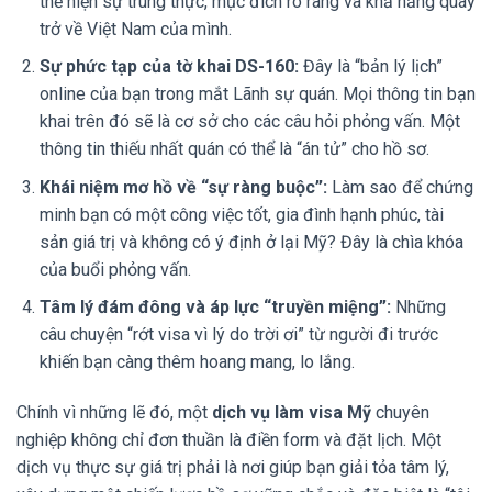
thể hiện sự trung thực, mục đích rõ ràng và khả năng quay
trở về Việt Nam của mình.
Sự phức tạp của tờ khai DS-160:
Đây là “bản lý lịch”
online của bạn trong mắt Lãnh sự quán. Mọi thông tin bạn
khai trên đó sẽ là cơ sở cho các câu hỏi phỏng vấn. Một
thông tin thiếu nhất quán có thể là “án tử” cho hồ sơ.
Khái niệm mơ hồ về “sự ràng buộc”:
Làm sao để chứng
minh bạn có một công việc tốt, gia đình hạnh phúc, tài
sản giá trị và không có ý định ở lại Mỹ? Đây là chìa khóa
của buổi phỏng vấn.
Tâm lý đám đông và áp lực “truyền miệng”:
Những
câu chuyện “rớt visa vì lý do trời ơi” từ người đi trước
khiến bạn càng thêm hoang mang, lo lắng.
Chính vì những lẽ đó, một
dịch vụ làm visa Mỹ
chuyên
nghiệp không chỉ đơn thuần là điền form và đặt lịch. Một
dịch vụ thực sự giá trị phải là nơi giúp bạn giải tỏa tâm lý,