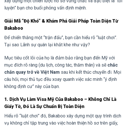
xây dựng một chiến lược hồ sơ vững chắc và đặc biệt là “tôi
luyện” bạn cho buổi phỏng vấn định mệnh.
Giải Mã “Độ Khó” & Khám Phá Giải Pháp Toàn Diện Từ
Bakaboo
Để chiến thắng một “trận đấu”, bạn cần hiểu rõ “luật chơi”.
Tại sao Lãnh sự quán lại khắt khe như vậy?
Mục tiêu cốt lõi của họ là đảm bảo rằng bạn đến Mỹ với
mục đích rõ ràng (du lịch, công tác, thăm thân) và sẽ
chắc
chắn quay trở về Việt Nam
sau khi kết thúc chuyến đi. Mọi
câu hỏi, mọi thủ tục đều xoay quanh việc xác minh “ý định
không định cư” này của bạn.
1. Dịch Vụ Làm Visa Mỹ Của Bakaboo – Không Chỉ Là
Giấy Tờ, Đó Là Sự Chuẩn Bị Toàn Diện
Hiểu rõ “luật chơi” đó, Bakaboo xây dựng một quy trình dịch
vụ không chỉ tập trung vào việc hoàn thiện hồ sơ trên giấy,