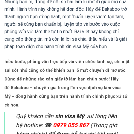
Nhưng bạn ơi, đừng để nỗi sợ hãi làm lu mờ đi giấc mơ của
mình. Hành trình này không hề đơn độc. Hãy để Bakaboo trở
thành người bạn đồng hành, một “huấn luyện viên” tận tâm,
người sẽ cùng bạn chuẩn bị, luyện tập và bước vào cuộc
phỏng vấn với tâm thế tự tin nhất. Bài viết này không chỉ
cung cấp thông tin, mà còn là lời sẻ chia, thấu hiểu và là giải
pháp toàn diện cho hành trình xin visa Mỹ của bạn.
hiều bước, phỏng vấn trực tiếp với viên chức lãnh sự, chỉ một
sai sót nhỏ cũng có thể khiến bạn lỡ mất chuyến đi mơ ước.
Đừng để những rào cản giấy tờ làm bạn chùn bước! Hãy
để
Bakaboo
– chuyên gia trong lĩnh vực
dịch vụ làm visa
Mỹ
– đồng hành cùng bạn trên hành trình chinh phục xứ sở
cờ hoa.
Quý khách cần
xin visa Mỹ
vui lòng liên
hệ hotline: ☎
0979 055 867
(Trong giờ