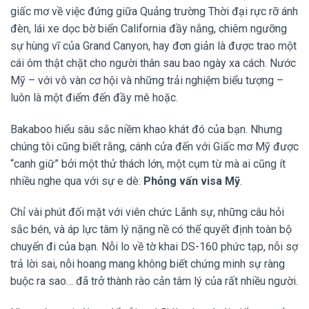
giấc mơ về việc đứng giữa Quảng trường Thời đại rực rỡ ánh
đèn, lái xe dọc bờ biển California đầy nắng, chiêm ngưỡng
sự hùng vĩ của Grand Canyon, hay đơn giản là được trao một
cái ôm thật chặt cho người thân sau bao ngày xa cách. Nước
Mỹ – với vô vàn cơ hội và những trải nghiệm biểu tượng –
luôn là một điểm đến đầy mê hoặc.
Bakaboo hiểu sâu sắc niềm khao khát đó của bạn. Nhưng
chúng tôi cũng biết rằng, cánh cửa đến với Giấc mơ Mỹ được
“canh giữ” bởi một thử thách lớn, một cụm từ mà ai cũng ít
nhiều nghe qua với sự e dè:
Phỏng vấn visa Mỹ
.
Chỉ vài phút đối mặt với viên chức Lãnh sự, những câu hỏi
sắc bén, và áp lực tâm lý nặng nề có thể quyết định toàn bộ
chuyến đi của bạn. Nỗi lo về tờ khai DS-160 phức tạp, nỗi sợ
trả lời sai, nỗi hoang mang không biết chứng minh sự ràng
buộc ra sao… đã trở thành rào cản tâm lý của rất nhiều người.