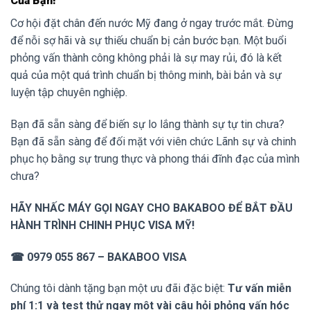
Của Bạn!
Cơ hội đặt chân đến nước Mỹ đang ở ngay trước mắt. Đừng
để nỗi sợ hãi và sự thiếu chuẩn bị cản bước bạn. Một buổi
phỏng vấn thành công không phải là sự may rủi, đó là kết
quả của một quá trình chuẩn bị thông minh, bài bản và sự
luyện tập chuyên nghiệp.
Bạn đã sẵn sàng để biến sự lo lắng thành sự tự tin chưa?
Bạn đã sẵn sàng để đối mặt với viên chức Lãnh sự và chinh
phục họ bằng sự trung thực và phong thái đĩnh đạc của mình
chưa?
HÃY NHẤC MÁY GỌI NGAY CHO BAKABOO ĐỂ BẮT ĐẦU
HÀNH TRÌNH CHINH PHỤC VISA MỸ!
☎ 0979 055 867 – BAKABOO VISA
Chúng tôi dành tặng bạn một ưu đãi đặc biệt:
Tư vấn miễn
phí 1:1 và test thử ngay một vài câu hỏi phỏng vấn hóc