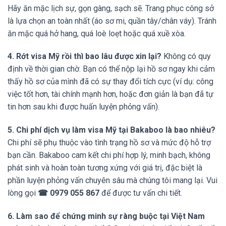
Hãy ăn mặc lịch sự, gọn gàng, sạch sẽ. Trang phục công sở
là lựa chọn an toàn nhất (áo sơ mi, quần tây/chân váy). Tránh
ăn mặc quá hở hang, quá loè loẹt hoặc quá xuề xòa.
4. Rớt visa Mỹ rồi thì bao lâu được xin lại?
Không có quy
định về thời gian chờ. Bạn có thể nộp lại hồ sơ ngay khi cảm
thấy hồ sơ của mình đã có sự thay đổi tích cực (ví dụ: công
việc tốt hơn, tài chính mạnh hơn, hoặc đơn giản là bạn đã tự
tin hơn sau khi được huấn luyện phỏng vấn).
5. Chi phí dịch vụ làm visa Mỹ tại Bakaboo là bao nhiêu?
Chi phí sẽ phụ thuộc vào tình trạng hồ sơ và mức độ hỗ trợ
bạn cần. Bakaboo cam kết chi phí hợp lý, minh bạch, không
phát sinh và hoàn toàn tương xứng với giá trị, đặc biệt là
phần luyện phỏng vấn chuyên sâu mà chúng tôi mang lại. Vui
lòng gọi
☎ 0979 055 867
để được tư vấn chi tiết.
6. Làm sao để chứng minh sự ràng buộc tại Việt Nam