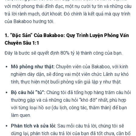
với một phong thái đĩnh đạc, một nụ cười tự tin và những câu
trả lời rành mạch, dứt khoát. Đó chính là kết quả mà quy trình
của Bakaboo hướng tới.
1. “Đặc Sản” Của Bakaboo: Quy Trình Luyện Phỏng Vấn
Chuyên Sâu 1:1
Đây là bước sẽ quyết định 80% tỷ lệ thành công của bạn.
Mô phỏng như thật:
Chuyên viên của Bakaboo, với kinh
nghiệm dày dặn, sẽ đóng vai một viên chức Lãnh sự khó
tính, thực hiện một buổi phỏng vấn giả lập y như thật.
Bộ câu hỏi “tủ”:
Chúng tôi đã tổng hợp hàng trăm câu hỏi
thường gặp và cả những câu hỏi “khó đỡ” nhất, phù hợp
với từng loại hồ sơ (du lịch, công tác, thăm thân) để bạn
làm quen.
Phân tích và sửa lỗi:
Sau mỗi câu trả lời, chúng tôi sẽ
dừng lại, phân tích câu trả lời của bạn đã tốt chưa, cần bổ