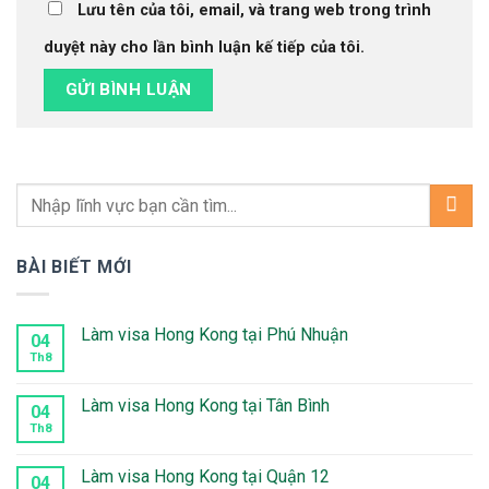
Lưu tên của tôi, email, và trang web trong trình
duyệt này cho lần bình luận kế tiếp của tôi.
BÀI BIẾT MỚI
Làm visa Hong Kong tại Phú Nhuận
04
Th8
Không
có
bình
luận
Làm visa Hong Kong tại Tân Bình
04
ở
Làm
Th8
Không
visa
có
Hong
bình
Kong
luận
Làm visa Hong Kong tại Quận 12
04
tại
ở