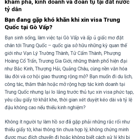
khám phá, kinh doanh và đoàn tụ tại đất nước
Trung Quốc tại Gò Vấp
tỷ dân
7. Những câu hỏi thường gặp về dịch vụ visa Trung
Bạn đang gặp khó khăn khi xin visa Trung
Quốc tại Gò Vấp của Bakaboo
Quốc tại Gò Vấp?
8. Cam kết dịch vụ của Bakaboo
Bạn sinh sống, làm việc tại Gò Vấp và ấp ủ giấc mơ đặt
Liên hệ ngay với Bakaboo để bắt đầu hành trình
chân tới Trung Quốc – quốc gia sở hữu những kỳ quan thế
khám phá, kinh doanh và đoàn tụ tại Trung Quốc
giới như Vạn Lý Trường Thành, Tử Cấm Thành, Phượng
Hoàng Cổ Trấn, Trương Gia Giới, những thành phố hiện đại
Lợi ích khi sử dụng dịch vụ visa Trung Quốc tại Gò
như Bắc Kinh, Thượng Hải, Quảng Châu, cùng nền văn hóa
Vấp của Bakaboo
lâu đời và cơ hội giao thương rộng mở? Bạn muốn đi du lịch,
Hãy để Bakaboo giúp bạn hiện thực hóa kế hoạch
công tác, thăm thân hoặc mở rộng hợp tác kinh doanh tại
khám phá, hợp tác và đoàn tụ tại Trung Quốc! Liên
Trung Quốc nhưng lại lo lắng trước thủ tục xin visa phức tạp,
hệ ngay hôm nay để nhận tư vấn miễn phí và ưu đãi
yêu cầu giấy tờ khắt khe, thời gian xét duyệt kéo dài và tỷ lệ
đặc biệt qua hotline 0979 055 867!
đậu không cao nếu thiếu kinh nghiệm?
Không ít người tự làm hồ sơ đã gặp phải những rắc rối như
thiếu giấy tờ, khai thông tin chưa hợp lý, không chứng minh
được mục đích chuyến đi hoặc không biết cách xử lý khi bị