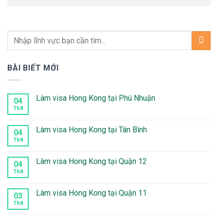
BÀI BIẾT MỚI
Làm visa Hong Kong tại Phú Nhuận
04
Th8
Không
có
bình
luận
Làm visa Hong Kong tại Tân Bình
04
ở
Làm
Th8
Không
visa
có
Hong
bình
Kong
luận
Làm visa Hong Kong tại Quận 12
04
tại
ở
Phú
Làm
Th8
Không
Nhuận
visa
có
Hong
bình
Kong
luận
Làm visa Hong Kong tại Quận 11
03
tại
ở
Tân
Làm
Th8
Không
Bình
visa
có
Hong
bình