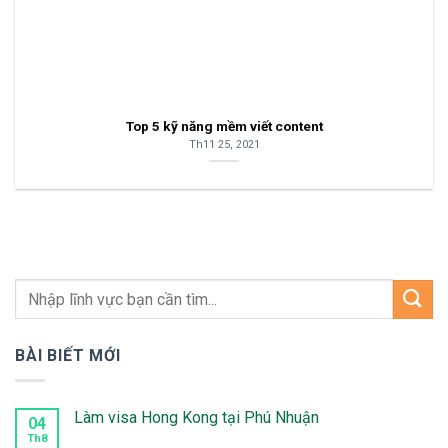
Top 5 kỹ năng mềm viết content
Th11 25, 2021
BÀI BIẾT MỚI
Làm visa Hong Kong tại Phú Nhuận
04
Th8
Không