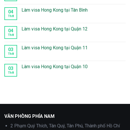
có
bình
luận
Làm visa Hong Kong tại Tân Bình
04
ở
Làm
Th8
Không
visa
có
Hong
bình
Kong
luận
Làm visa Hong Kong tại Quận 12
04
tại
ở
Phú
Làm
Th8
Không
Nhuận
visa
có
Hong
bình
Kong
luận
Làm visa Hong Kong tại Quận 11
03
tại
ở
Tân
Làm
Th8
Không
Bình
visa
có
Hong
bình
Kong
luận
Làm visa Hong Kong tại Quận 10
03
tại
ở
Quận
Làm
Th8
Không
12
visa
có
Hong
bình
Kong
luận
tại
ở
Quận
Làm
11
visa
Hong
Kong
tại
Quận
10
VĂN PHÒNG PHÍA NAM
2 Phạm Quý Thích, Tân Quý, Tân Phú, Thành phố Hồ Chí