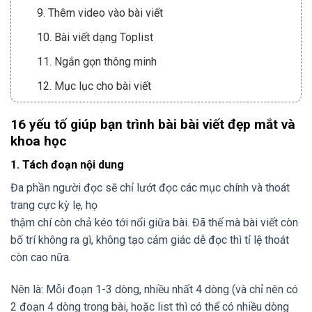
9. Thêm video vào bài viết
10. Bài viết dạng Toplist
11. Ngắn gọn thông minh
12. Mục lục cho bài viết
13. Website phải đẹp (tối ưu UX/UI)
16 yếu tố giúp bạn trình bài bài viết đẹp mắt và
14. Font chữ dễ đọc
khoa học
15. Màu sắc của website
1. Tách đoạn nội dung
16. Kiểm tra 2 lần trước khi đăng bài
Đa phần người đọc sẽ chỉ lướt đọc các mục chính và thoát
trang cực kỳ lẹ, họ
thậm chí còn chả kéo tới nổi giữa bài. Đã thế mà bài viết còn
bố trí không ra gì, không tạo cảm giác dễ đọc thì tỉ lệ thoát
còn cao nữa.
Nên là: Mỗi đoạn 1-3 dòng, nhiều nhất 4 dòng (và chỉ nên có
2 đoạn 4 dòng trong bài, hoặc list thì có thể có nhiều dòng