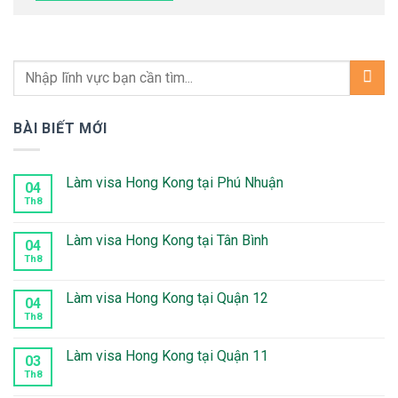
BÀI BIẾT MỚI
Làm visa Hong Kong tại Phú Nhuận
04
Th8
Không
có
bình
luận
Làm visa Hong Kong tại Tân Bình
04
ở
Làm
Th8
Không
visa
có
Hong
bình
Kong
luận
Làm visa Hong Kong tại Quận 12
04
tại
ở
Phú
Làm
Th8
Không
Nhuận
visa
có
Hong
bình
Kong
luận
Làm visa Hong Kong tại Quận 11
03
tại
ở
Tân
Làm
Th8
Không
Bình
visa
có
Hong
bình