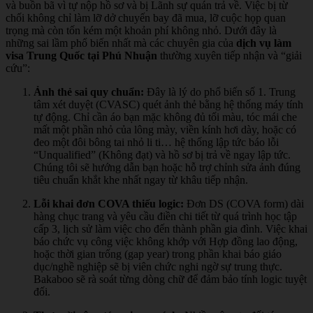
và buồn bã vì tự nộp hồ sơ và bị Lãnh sự quán trả về. Việc bị từ
chối không chỉ làm lỡ dở chuyến bay đã mua, lỡ cuộc họp quan
trọng mà còn tốn kém một khoản phí không nhỏ. Dưới đây là
những sai lầm phổ biến nhất mà các chuyên gia của
dịch vụ làm
visa Trung Quốc tại Phú Nhuận
thường xuyên tiếp nhận và “giải
cứu”:
Ảnh thẻ sai quy chuẩn:
Đây là lý do phổ biến số 1. Trung
tâm xét duyệt (CVASC) quét ảnh thẻ bằng hệ thống máy tính
tự động. Chỉ cần áo bạn mặc không đủ tối màu, tóc mái che
mất một phần nhỏ của lông mày, viền kính hơi dày, hoặc có
đeo một đôi bông tai nhỏ li ti… hệ thống lập tức báo lỗi
“Unqualified” (Không đạt) và hồ sơ bị trả về ngay lập tức.
Chúng tôi sẽ hướng dẫn bạn hoặc hỗ trợ chỉnh sửa ảnh đúng
tiêu chuẩn khắt khe nhất ngay từ khâu tiếp nhận.
Lỗi khai đơn COVA thiếu logic:
Đơn DS (COVA form) dài
hàng chục trang và yêu cầu điền chi tiết từ quá trình học tập
cấp 3, lịch sử làm việc cho đến thành phần gia đình. Việc khai
báo chức vụ công việc không khớp với Hợp đồng lao động,
hoặc thời gian trống (gap year) trong phần khai báo giáo
dục/nghề nghiệp sẽ bị viên chức nghi ngờ sự trung thực.
Bakaboo sẽ rà soát từng dòng chữ để đảm bảo tính logic tuyệt
đối.