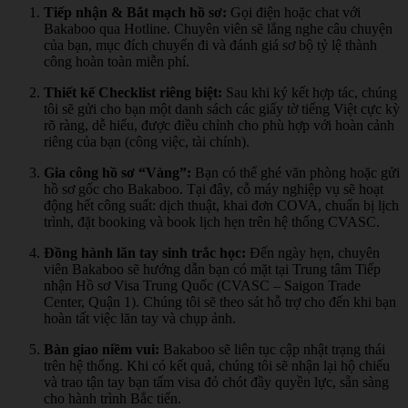
Tiếp nhận & Bắt mạch hồ sơ:
Gọi điện hoặc chat với
Bakaboo qua Hotline. Chuyên viên sẽ lắng nghe câu chuyện
của bạn, mục đích chuyến đi và đánh giá sơ bộ tỷ lệ thành
công hoàn toàn miễn phí.
Thiết kế Checklist riêng biệt:
Sau khi ký kết hợp tác, chúng
tôi sẽ gửi cho bạn một danh sách các giấy tờ tiếng Việt cực kỳ
rõ ràng, dễ hiểu, được điều chỉnh cho phù hợp với hoàn cảnh
riêng của bạn (công việc, tài chính).
Gia công hồ sơ “Vàng”:
Bạn có thể ghé văn phòng hoặc gửi
hồ sơ gốc cho Bakaboo. Tại đây, cỗ máy nghiệp vụ sẽ hoạt
động hết công suất: dịch thuật, khai đơn COVA, chuẩn bị lịch
trình, đặt booking và book lịch hẹn trên hệ thống CVASC.
Đồng hành lăn tay sinh trắc học:
Đến ngày hẹn, chuyên
viên Bakaboo sẽ hướng dẫn bạn có mặt tại Trung tâm Tiếp
nhận Hồ sơ Visa Trung Quốc (CVASC – Saigon Trade
Center, Quận 1). Chúng tôi sẽ theo sát hỗ trợ cho đến khi bạn
hoàn tất việc lăn tay và chụp ảnh.
Bàn giao niềm vui:
Bakaboo sẽ liên tục cập nhật trạng thái
trên hệ thống. Khi có kết quả, chúng tôi sẽ nhận lại hộ chiếu
và trao tận tay bạn tấm visa đỏ chót đầy quyền lực, sẵn sàng
cho hành trình Bắc tiến.