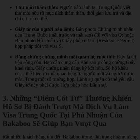
Thư mời thăm thân:
Người bảo lãnh tại Trung Quốc viết
thư mời nêu rõ mục đích thăm thân, thời gian lưu trú và địa
chỉ cư trú cụ thể.
Giấy tờ của người bảo lãnh:
Bản photo Chứng minh nhân
dân Trung Quốc (mặt trước và mặt sau) đối với visa Q; hoặc
Bản photo Hộ chiếu và Giấy phép cư trú (Residence Permit)
hợp pháp đối với visa S.
Bằng chứng chứng minh mối quan hệ ruột thịt:
Đây là tài
liệu sống còn. Bạn cần cung cấp Bản sao y công chứng Giấy
khai sinh, Giấy chứng nhận đăng ký kết hôn, Sổ hộ khẩu
cũ… thể hiện rõ mối quan hệ giữa người mời và người được
mời. Trong một số trường hợp, Lãnh sự quán có thể yêu cầu
Giấy tờ này phải được Hợp pháp hóa Lãnh sự.
3. Những “Điểm Cốt Tử” Thường Khiến
Hồ Sơ Bị Đánh Trượt Mà Dịch Vụ Làm
Visa Trung Quốc Tại Phú Nhuận Của
Bakaboo Sẽ Giúp Bạn Vượt Qua
Rất nhiều khách hàng tìm đến Bakaboo trong tâm trạng hoang mang