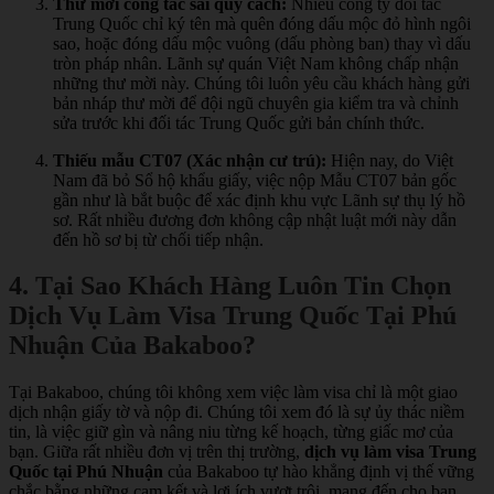
Thư mời công tác sai quy cách:
Nhiều công ty đối tác
Trung Quốc chỉ ký tên mà quên đóng dấu mộc đỏ hình ngôi
sao, hoặc đóng dấu mộc vuông (dấu phòng ban) thay vì dấu
tròn pháp nhân. Lãnh sự quán Việt Nam không chấp nhận
những thư mời này. Chúng tôi luôn yêu cầu khách hàng gửi
bản nháp thư mời để đội ngũ chuyên gia kiểm tra và chỉnh
sửa trước khi đối tác Trung Quốc gửi bản chính thức.
Thiếu mẫu CT07 (Xác nhận cư trú):
Hiện nay, do Việt
Nam đã bỏ Sổ hộ khẩu giấy, việc nộp Mẫu CT07 bản gốc
gần như là bắt buộc để xác định khu vực Lãnh sự thụ lý hồ
sơ. Rất nhiều đương đơn không cập nhật luật mới này dẫn
đến hồ sơ bị từ chối tiếp nhận.
4. Tại Sao Khách Hàng Luôn Tin Chọn
Dịch Vụ Làm Visa Trung Quốc Tại Phú
Nhuận Của Bakaboo?
Tại Bakaboo, chúng tôi không xem việc làm visa chỉ là một giao
dịch nhận giấy tờ và nộp đi. Chúng tôi xem đó là sự ủy thác niềm
tin, là việc giữ gìn và nâng niu từng kế hoạch, từng giấc mơ của
bạn. Giữa rất nhiều đơn vị trên thị trường,
dịch vụ làm visa Trung
Quốc tại Phú Nhuận
của Bakaboo tự hào khẳng định vị thế vững
chắc bằng những cam kết và lợi ích vượt trội, mang đến cho bạn