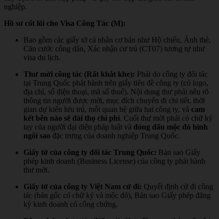
nghiệp.
Hồ sơ cốt lõi cho Visa Công Tác (M):
Bao gồm các giấy tờ cá nhân cơ bản như Hộ chiếu, Ảnh thẻ,
Căn cước công dân, Xác nhận cư trú (CT07) tương tự như
visa du lịch.
Thư mời công tác (Rất khắt khe):
Phải do công ty đối tác
tại Trung Quốc phát hành trên giấy tiêu đề công ty (có logo,
địa chỉ, số điện thoại, mã số thuế). Nội dung thư phải nêu rõ
thông tin người được mời, mục đích chuyến đi chi tiết, thời
gian dự kiến lưu trú, mối quan hệ giữa hai công ty, và
cam
kết bên nào sẽ đài thọ chi phí
. Cuối thư mời phải có chữ ký
tay của người đại diện pháp luật và
đóng dấu mộc đỏ hình
ngôi sao
đặc trưng của doanh nghiệp Trung Quốc.
Giấy tờ của công ty đối tác Trung Quốc:
Bản sao Giấy
phép kinh doanh (Business License) của công ty phát hành
thư mời.
Giấy tờ của công ty Việt Nam cử đi:
Quyết định cử đi công
tác (bản gốc có chữ ký và mộc đỏ), Bản sao Giấy phép đăng
ký kinh doanh có công chứng.