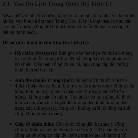
2.1. Visa Du Lịch Trung Quốc (Ký hiệu: L)
Visa chữ L dành cho những tâm hồn đam mê khám phá vẻ đẹp thiên
nhiên, văn hóa và ẩm thực Trung Hoa. Đây là loại visa có nhu cầu
cao nhất nhưng cũng đòi hỏi lịch trình chuyến đi phải vô cùng chi
tiết và minh bạch.
Hồ sơ cần chuẩn bị cho Visa Du Lịch (L):
Hộ chiếu (Passport):
Bản gốc còn thời hạn tối thiểu 6 tháng
và còn ít nhất 2 trang trống liền kề. Nộp kèm bản photo mặt
hộ chiếu. Nếu bạn có hộ chiếu cũ, hãy cung cấp để chứng
minh lịch sử du lịch.
Ảnh thẻ chuẩn Trung Quốc:
02 ảnh kích thước 3.3cm x
4.8cm hoặc 4cm x 6cm.
Lưu ý cực kỳ quan trọng:
Phông nền
trắng tinh, áo mặc phải có màu sẫm (tương phản với nền
trắng), không mặc áo trắng. Tóc phải vén gọn gàng để lộ rõ
trán và hai vành tai. Tuyệt đối không đeo kính, không đeo
trang sức (khuyên tai, vòng cổ), không cười hở răng và ảnh
chụp không quá 6 tháng.
Giấy tờ nhân thân:
Căn cước công dân bản sao y công
chứng, Mẫu xác nhận thông tin cư trú (CT07) bản gốc do
công an phường/xã cấp để chứng minh địa chỉ thường trú