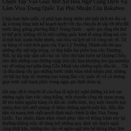
Chạm Tay Vào Giấc Mơ Xứ Hoa Ngữ Cùng Dịch Vụ
Làm Visa Trung Quốc Tại Phú Nhuận Của Bakaboo
Chào bạn thân mến, có phải bạn đang nhâm nhi một tách trà ấm và
ấp ủ trong lòng một kế hoạch tuyệt vời cho chuyến đi sắp tới đến đất
nước láng giềng phương Bắc? Trung Quốc – quốc gia rộng lớn thứ
tư thế giới, không chỉ là một cường quốc kinh tế năng động mà còn
là một bức tranh thiên nhiên, văn hóa và lịch sử vô cùng rực rỡ. Từ
sự hùng vĩ vượt thời gian của Vạn Lý Trường Thành trải dài qua
những dãy núi trập trùng, vẻ đẹp hiện đại phồn hoa của Thượng
Hải, sự tấp nập sầm uất của các khu chợ bán buôn tại Quảng Châu,
cho đến những con đường ngập tràn sắc hoa phượng tím (jacaranda)
rực rỡ mộng mơ giữa lòng Côn Minh vào những ngày đầu hè… Tất
cả đều đang vẫy gọi những bước chân khao khát khám phá, những
cái bắt tay hợp tác thương mại mang tầm vóc quốc tế, và cả những
giọt nước mắt hạnh phúc trong ngày gia đình đoàn tụ.
Dù mục đích chuyến đi của bạn là một kỳ nghỉ dưỡng xả hơi sau
những ngày làm việc căng thẳng, một chuyến công tác quan trọng
để tìm kiếm nguồn hàng và đối tác chiến lược, hay một chuyến bay
mang theo nỗi nhớ nhung về thăm những người ruột thịt, điều đầu
tiên và mang tính chất quyết định nhất chính là tấm Visa Trung
Quốc. Tuy nhiên, hành trình chinh phục tấm vé thông hành này lại
thường không mấy dễ dàng bởi những quy định xét duyệt ngày
càng khắt khe, những rào cản về ngôn ngữ trên hệ thống khai đơn