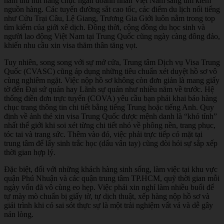
năm thu hút hàng chục ngàn doanh nhân Việt Nam sang tìm kiếm
nguồn hàng. Các tuyến đường sắt cao tốc, các điểm du lịch nổi tiếng
như Cửu Trại Câu, Lệ Giang, Trương Gia Giới luôn nằm trong top
tìm kiếm của giới xê dịch. Đồng thời, cộng đồng du học sinh và
người lao động Việt Nam tại Trung Quốc cũng ngày càng đông đảo,
khiến nhu cầu xin visa thăm thân tăng vọt.
Tuy nhiên, song song với sự mở cửa, Trung tâm Dịch vụ Visa Trung
Quốc (CVASC) cũng áp dụng những tiêu chuẩn xét duyệt hồ sơ vô
cùng nghiêm ngặt. Việc nộp hồ sơ không còn đơn giản là mang giấy
tờ đến Đại sứ quán hay Lãnh sự quán như nhiều năm về trước. Hệ
thống điền đơn trực tuyến (COVA) yêu cầu bạn phải khai báo hàng
chục trang thông tin chi tiết bằng tiếng Trung hoặc tiếng Anh. Quy
định về ảnh thẻ xin visa Trung Quốc được mệnh danh là “khó tính”
nhất thế giới khi soi xét từng chi tiết nhỏ về phông nền, trang phục,
tóc tai và trang sức. Thêm vào đó, việc phải trực tiếp có mặt tại
trung tâm để lấy sinh trắc học (dấu vân tay) cũng đòi hỏi sự sắp xếp
thời gian hợp lý.
Đặc biệt, đối với những khách hàng sinh sống, làm việc tại khu vực
quận Phú Nhuận và các quận trung tâm TP.HCM, quỹ thời gian mỗi
ngày vốn đã vô cùng eo hẹp. Việc phải xin nghỉ làm nhiều buổi để
tự mày mò chuẩn bị giấy tờ, tự dịch thuật, xếp hàng nộp hồ sơ và
giải trình khi có sai sót thực sự là một trải nghiệm vất vả và dễ gây
nản lòng.