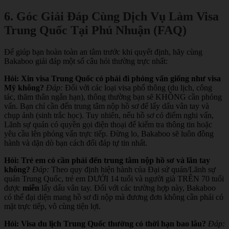
6. Góc Giải Đáp Cùng Dịch Vụ Làm Visa
Trung Quốc Tại Phú Nhuận (FAQ)
Để giúp bạn hoàn toàn an tâm trước khi quyết định, hãy cùng
Bakaboo giải đáp một số câu hỏi thường trực nhất:
Hỏi: Xin visa Trung Quốc có phải đi phỏng vấn giống như visa
Mỹ không?
Đáp:
Đối với các loại visa phổ thông (du lịch, công
tác, thăm thân ngắn hạn), thông thường bạn sẽ KHÔNG cần phỏng
vấn. Bạn chỉ cần đến trung tâm nộp hồ sơ để lấy dấu vân tay và
chụp ảnh (sinh trắc học). Tuy nhiên, nếu hồ sơ có điểm nghi vấn,
Lãnh sự quán có quyền gọi điện thoại để kiểm tra thông tin hoặc
yêu cầu lên phỏng vấn trực tiếp. Đừng lo, Bakaboo sẽ luôn đồng
hành và dặn dò bạn cách đối đáp tự tin nhất.
Hỏi: Trẻ em có cần phải đến trung tâm nộp hồ sơ và lăn tay
không?
Đáp:
Theo quy định hiện hành của Đại sứ quán/Lãnh sự
quán Trung Quốc, trẻ em DƯỚI 14 tuổi và người già TRÊN 70 tuổi
được
miễn
lấy dấu vân tay. Đối với các trường hợp này, Bakaboo
có thể đại diện mang hồ sơ đi nộp mà đương đơn không cần phải có
mặt trực tiếp, vô cùng tiện lợi.
Hỏi: Visa du lịch Trung Quốc thường có thời hạn bao lâu?
Đáp: