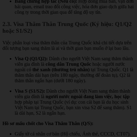
Bằng chứng hợp tác (Nếu có):
Hợp đồng mua bán, vận đơn
hải quan, email trao đổi công việc, hóa đơn giao dịch giữa hai
công ty trong thời gian qua để tăng độ uy tín.
2.3. Visa Thăm Thân Trung Quốc (Ký hiệu: Q1/Q2
hoặc S1/S2)
Việc phân loại visa thăm thân của Trung Quốc khá chi tiết dựa trên
đối tượng bạn sang thăm là ai và thời gian bạn muốn ở lại bao lâu.
Visa Q (Q1/Q2):
Dành cho người Việt Nam sang thăm thành
viên gia đình là
công dân Trung Quốc
hoặc người nước
ngoài có
thẻ xanh (thường trú nhân)
tại Trung Quốc. Q1 là
thăm thân dài hạn (trên 180 ngày, thường để đoàn tụ), Q2 là
thăm thân ngắn hạn (dưới 180 ngày).
Visa S (S1/S2):
Dành cho người Việt Nam sang thăm thành
viên gia đình là
người nước ngoài đang làm việc, học tập
hợp pháp tại Trung Quốc (ví dụ: con cái bạn là du học sinh
Việt Nam tại Trung Quốc, bạn xin visa S2 để sang thăm). S1
là dài hạn, S2 là ngắn hạn.
Hồ sơ mấu chốt cho Visa Thăm Thân (Q/S):
Giấy tờ cá nhân cơ bản (Hộ chiếu, Ảnh thẻ, CCCD, CT07).