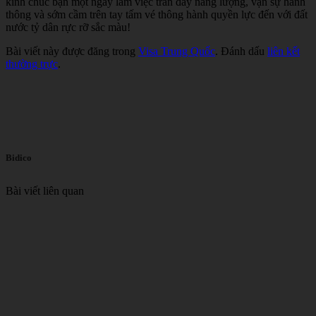
kính chúc bạn một ngày làm việc tràn đầy năng lượng, vạn sự hanh
thông và sớm cầm trên tay tấm vé thông hành quyền lực đến với đất
nước tỷ dân rực rỡ sắc màu!
Bài viết này được đăng trong
Visa Trung Quốc
. Đánh dấu
liên kết
thường trực
.
Bidico
Bài viết liên quan