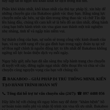
hay dập tắt đi ngọn lửa khao khát xê dịch trong trái tim.
Phần khó khăn nhất, khô khan nhất của thủ tục pháp lý, xin hãy để
những chuyên gia của Bakaboo gánh vác thay bạn. Bằng năng lực
chuyên môn sắc bén, sự tận tâm trong từng thao tác và chữ Tín đặt
lên hàng đầu, chúng tôi cam kết sẽ là bến đỗ an tâm nhất, đồng hành
cùng bạn biến hành trình xin visa gian nan thành một trải nghiệm
nhẹ nhàng, tinh tế và ngập tràn niềm vui.
Sự thành công của bạn, sự suôn sẻ trong công việc kinh doanh của
bạn, và nụ cười rạng rỡ của gia đình bạn trong ngày đoàn tụ tại xứ
sở Hoa ngữ chính là nguồn động lực to lớn nhất để Bakaboo không
ngừng nỗ lực hoàn thiện dịch vụ mỗi ngày.
Ngay bây giờ, nếu bạn đã sẵn sàng thu xếp hành trang cho chuyến
đi tuyệt vời này, đừng ngần ngại nhấc điện thoại lên và chia sẻ câu
chuyện cùng nguyện vọng của bạn với chúng tôi.
🏛
BAKABOO – GIẢI PHÁP DI TRÚ THÔNG MINH, KIẾN
TẠO HÀNH TRÌNH HOÀN MỸ
📞
Tổng đài hỗ trợ tư vấn chuyên sâu (24/7):
☎
097 4488 056
Hãy liên hệ với chúng tôi ngay hôm nay để được “khám bệnh” hồ
sơ hoàn toàn miễn phí và nhận lộ trình xin visa tối ưu nhất. Bakaboo