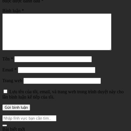
buộc được đánh dấu
*
Bình luận
*
Tên
*
Email
*
Trang web
Lưu tên của tôi, email, và trang web trong trình duyệt này cho
lần bình luận kế tiếp của tôi.
Bài biết mới