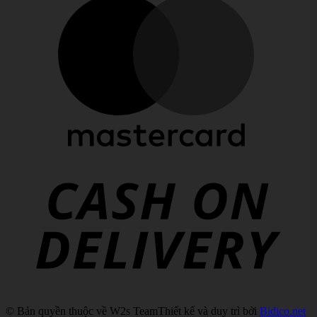
C
D
© Bản quyền thuộc về W2s Team
Thiết kế và duy trì bởi
Bidico.net