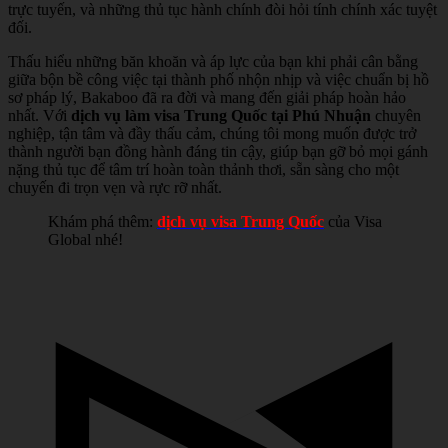
trực tuyến, và những thủ tục hành chính đòi hỏi tính chính xác tuyệt
đối.
Thấu hiểu những băn khoăn và áp lực của bạn khi phải cân bằng
giữa bộn bề công việc tại thành phố nhộn nhịp và việc chuẩn bị hồ
sơ pháp lý, Bakaboo đã ra đời và mang đến giải pháp hoàn hảo
nhất. Với
dịch vụ làm visa Trung Quốc tại Phú Nhuận
chuyên
nghiệp, tận tâm và đầy thấu cảm, chúng tôi mong muốn được trở
thành người bạn đồng hành đáng tin cậy, giúp bạn gỡ bỏ mọi gánh
nặng thủ tục để tâm trí hoàn toàn thảnh thơi, sẵn sàng cho một
chuyến đi trọn vẹn và rực rỡ nhất.
Khám phá thêm:
dịch vụ visa Trung Quốc
của Visa
Global nhé!