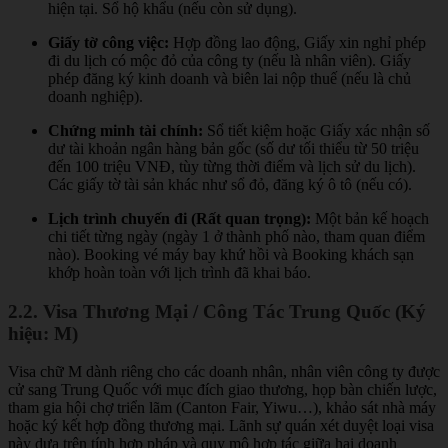
hiện tại. Sổ hộ khẩu (nếu còn sử dụng).
Giấy tờ công việc:
Hợp đồng lao động, Giấy xin nghỉ phép
đi du lịch có mộc đỏ của công ty (nếu là nhân viên). Giấy
phép đăng ký kinh doanh và biên lai nộp thuế (nếu là chủ
doanh nghiệp).
Chứng minh tài chính:
Sổ tiết kiệm hoặc Giấy xác nhận số
dư tài khoản ngân hàng bản gốc (số dư tối thiểu từ 50 triệu
đến 100 triệu VNĐ, tùy từng thời điểm và lịch sử du lịch).
Các giấy tờ tài sản khác như sổ đỏ, đăng ký ô tô (nếu có).
Lịch trình chuyến đi (Rất quan trọng):
Một bản kế hoạch
chi tiết từng ngày (ngày 1 ở thành phố nào, tham quan điểm
nào). Booking vé máy bay khứ hồi và Booking khách sạn
khớp hoàn toàn với lịch trình đã khai báo.
2.2. Visa Thương Mại / Công Tác Trung Quốc (Ký
hiệu: M)
Visa chữ M dành riêng cho các doanh nhân, nhân viên công ty được
cử sang Trung Quốc với mục đích giao thương, họp bàn chiến lược,
tham gia hội chợ triển lãm (Canton Fair, Yiwu…), khảo sát nhà máy
hoặc ký kết hợp đồng thương mại. Lãnh sự quán xét duyệt loại visa
này dựa trên tính hợp pháp và quy mô hợp tác giữa hai doanh