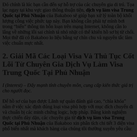
Đó chính là lúc bạn cần đến sự hỗ trợ của các chuyên gia di trú. Tọa
lạc ngay tại khu vực giao thông thuận tiện,
dịch vụ làm visa Trung
Quốc tại Phú Nhuận
của Bakaboo sẽ giúp bạn xử lý toàn bộ khối
lượng công việc phức tạp này. Bạn không cần phải tự mình bơi
trong “biển” thông tin hỗn loạn trên mạng Internet, không cần lo
lắng về những lỗi sai chính tả nhỏ nhặt có thể khiến hồ sơ bị từ chối.
Mọi thứ đã có Bakaboo lo liệu bằng sự chỉn chu và nguyên tắc làm
việc chuẩn mực nhất.
2. Giải Mã Các Loại Visa Và Thủ Tục Cốt
Lõi Từ Chuyên Gia Dịch Vụ Làm Visa
Trung Quốc Tại Phú Nhuận
I (Interest) – Đẩy mạnh tính chuyên môn, cung cấp kiến thức giá trị
cho người đọc.
Để hồ sơ của bạn được Lãnh sự quán đánh giá cao, “chìa khóa”
nằm ở việc xác định đúng loại visa phù hợp với mục đích chuyến đi
và chuẩn bị các minh chứng logic, hợp pháp. Bằng kinh nghiệm
thực chiến dày dặn, các chuyên gia từ
dịch vụ làm visa Trung
Quốc tại Phú Nhuận
của Bakaboo xin phân tích chi tiết 3 diện visa
phổ biến nhất mà khách hàng của chúng tôi thường xuyên yêu cầu: