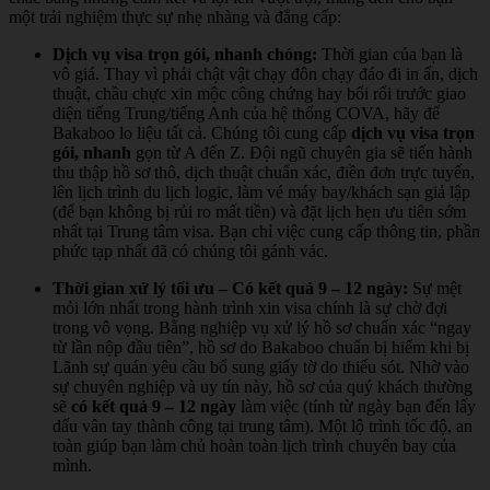
một trải nghiệm thực sự nhẹ nhàng và đẳng cấp:
Dịch vụ visa trọn gói, nhanh chóng:
Thời gian của bạn là
vô giá. Thay vì phải chật vật chạy đôn chạy đáo đi in ấn, dịch
thuật, chầu chực xin mộc công chứng hay bối rối trước giao
diện tiếng Trung/tiếng Anh của hệ thống COVA, hãy để
Bakaboo lo liệu tất cả. Chúng tôi cung cấp
dịch vụ visa trọn
gói, nhanh
gọn từ A đến Z. Đội ngũ chuyên gia sẽ tiến hành
thu thập hồ sơ thô, dịch thuật chuẩn xác, điền đơn trực tuyến,
lên lịch trình du lịch logic, làm vé máy bay/khách sạn giả lập
(để bạn không bị rủi ro mất tiền) và đặt lịch hẹn ưu tiên sớm
nhất tại Trung tâm visa. Bạn chỉ việc cung cấp thông tin, phần
phức tạp nhất đã có chúng tôi gánh vác.
Thời gian xử lý tối ưu – Có kết quả 9 – 12 ngày:
Sự mệt
mỏi lớn nhất trong hành trình xin visa chính là sự chờ đợi
trong vô vọng. Bằng nghiệp vụ xử lý hồ sơ chuẩn xác “ngay
từ lần nộp đầu tiên”, hồ sơ do Bakaboo chuẩn bị hiếm khi bị
Lãnh sự quán yêu cầu bổ sung giấy tờ do thiếu sót. Nhờ vào
sự chuyên nghiệp và uy tín này, hồ sơ của quý khách thường
sẽ
có kết quả 9 – 12 ngày
làm việc (tính từ ngày bạn đến lấy
dấu vân tay thành công tại trung tâm). Một lộ trình tốc độ, an
toàn giúp bạn làm chủ hoàn toàn lịch trình chuyến bay của
mình.