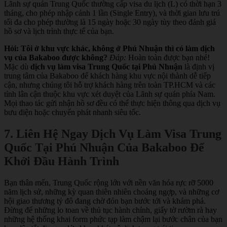
Lãnh sự quán Trung Quốc thường cấp visa du lịch (L) có thời hạn 3
tháng, cho phép nhập cảnh 1 lần (Single Entry), và thời gian lưu trú
tối đa cho phép thường là 15 ngày hoặc 30 ngày tùy theo đánh giá
hồ sơ và lịch trình thực tế của bạn.
Hỏi: Tôi ở khu vực khác, không ở Phú Nhuận thì có làm dịch
vụ của Bakaboo được không?
Đáp:
Hoàn toàn được bạn nhé!
Mặc dù
dịch vụ làm visa Trung Quốc tại Phú Nhuận
là định vị
trung tâm của Bakaboo để khách hàng khu vực nội thành dễ tiếp
cận, nhưng chúng tôi hỗ trợ khách hàng trên toàn TP.HCM và các
tỉnh lân cận thuộc khu vực xét duyệt của Lãnh sự quán phía Nam.
Mọi thao tác gửi nhận hồ sơ đều có thể thực hiện thông qua dịch vụ
bưu điện hoặc chuyển phát nhanh siêu tốc.
7. Liên Hệ Ngay Dịch Vụ Làm Visa Trung
Quốc Tại Phú Nhuận Của Bakaboo Để
Khởi Đầu Hành Trình
Bạn thân mến, Trung Quốc rộng lớn với nền văn hóa rực rỡ 5000
năm lịch sử, những kỳ quan thiên nhiên choáng ngợp, và những cơ
hội giao thương tỷ đô đang chờ đón bạn bước tới và khám phá.
Đừng để những lo toan về thủ tục hành chính, giấy tờ rườm rà hay
những hệ thống khai form phức tạp làm chậm lại bước chân của bạn