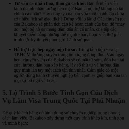
Tư vấn cá nhân hóa, tháo gỡ ca khó:
Bạn là nhân viên
kinh doanh nhận lương tiền mặt? Bạn là nội trợ không có tài
chính cá nhân? Hay công ty của bạn vừa mới thành lập chưa
có nhiều lịch sử giao dịch? Đừng vội lo lắng! Các chuyên gia
của Bakaboo sẽ phân tích cặn kẽ hoàn cảnh của bạn để “may
đo” một bộ hồ sơ mang đậm dấu ấn cá nhân, che lấp các
khuyết điểm bằng những thế mạnh khác, hoặc viết thư giải
trình cực kỳ thuyết phục gửi Lãnh sự quán.
Hỗ trợ trực tiếp ngày nộp hồ sơ:
Trung tâm nộp visa tại
TP.HCM thường xuyên trong tình trạng đông đúc. Vào ngày
hẹn, chuyên viên của Bakaboo sẽ có mặt từ sớm, đón bạn tại
cửa, hướng dẫn bạn xếp hàng, lấy số thứ tự và hướng dẫn
quy trình lăn tay một cách tận tình nhất. Cảm giác có một
người đồng hành chuyên nghiệp bên cạnh sẽ giúp bạn xua tan
mọi sự bỡ ngỡ và lo âu.
5. Lộ Trình 5 Bước Tinh Gọn Của Dịch
Vụ Làm Visa Trung Quốc Tại Phú Nhuận
Để quý khách hàng dễ hình dung sự chuyên nghiệp trong phong
cách làm việc, Bakaboo xây dựng một quy trình khép kín, tinh gọn
và minh bạch: